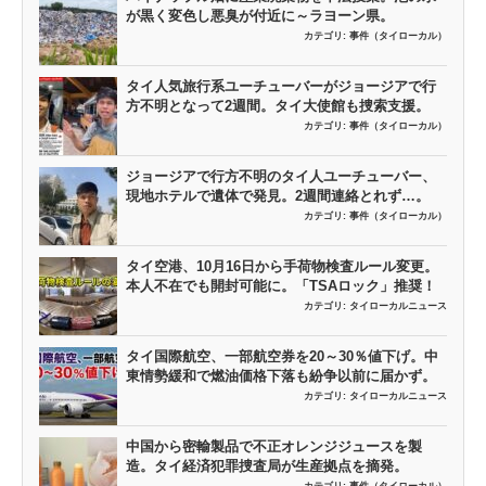
が黒く変色し悪臭が付近に～ラヨーン県。
カテゴリ:
事件（タイローカル）
タイ人気旅行系ユーチューバーがジョージアで行
方不明となって2週間。タイ大使館も捜索支援。
カテゴリ:
事件（タイローカル）
ジョージアで行方不明のタイ人ユーチューバー、
現地ホテルで遺体で発見。2週間連絡とれず…。
カテゴリ:
事件（タイローカル）
タイ空港、10月16日から手荷物検査ルール変更。
本人不在でも開封可能に。「TSAロック」推奨！
カテゴリ:
タイローカルニュース
タイ国際航空、一部航空券を20～30％値下げ。中
東情勢緩和で燃油価格下落も紛争以前に届かず。
カテゴリ:
タイローカルニュース
中国から密輸製品で不正オレンジジュースを製
造。タイ経済犯罪捜査局が生産拠点を摘発。