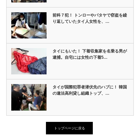
前科７犯！ トンローやパタヤで窃盗を繰
り返していたタイ人女性を、…
タイにもいた！ 下着収集家を名乗る男が
逮捕。自宅には女性の下着5…
タイが国際犯罪者潜伏先のハブに！ 韓国
の違法高利貸し組織トップ、…
トップページに戻る