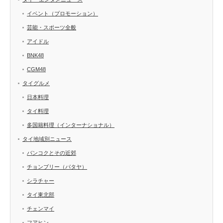
イベント（プロモーション）
芸能・スポーツ全般
アイドル
BNK48
CGM48
タイグルメ
日本料理
タイ料理
多国籍料理（インターナショナル）
タイ地域別ニュース
バンコクとその近郊
チョンブリー（パタヤ）
シラチャー
タイ東北部
チェンマイ
フアヒン