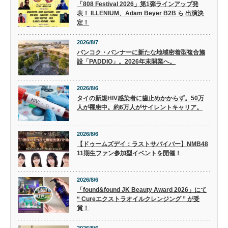
「808 Festival 2026」第1弾ラインアップ発
表！ ILLENIUM、Adam Beyer B2B ら 出演決
定！
2026/8/7
バンコク・バンナーに新たな地域密着型複合施
設「PADDIO」。2026年末開業へ。
2026/8/6
タイの新規HIV感染者に歯止めかからず。50万
人が罹患中。約6万人がサイレントキャリア。
2026/8/6
【ドゥームズデイ：ラストサバイバー】NMB48
11期生ファン参加型イベントを開催！
2026/8/6
「found&found JK Beauty Award 2026」にて
“ Cureエクストラオイルクレンジング ” が受
賞！
2026/8/6