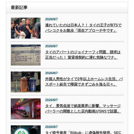
最新記事
2026/8/7
連れていたのは日本人？！ タイの王子がBTSで
バンコクをお散歩「現在アプローチ中です」
2026/8/7
タイのアパートのジョイナーフィ問題、請求は
正当だった！ 賃貸借契約に潜む危険なワナ。
2026/8/7
外国人男性がタイで2年以上ホームレス生活。パ
スポート紛失で帰国できずごみを漁る日々。
2026/8/7
タイ、景気低迷で娯楽業界に影響。マッサージ
パーラーの閑散とした店内動画がSNSで話題。
2026/8/7
タイ暗号資産「Bitkub」に虚偽報告疑惑。SEC