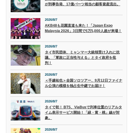
が刑事告発、17億バーツ相当の顧客資産流出。
2026/8/7
AKB48も花園直道も来た！「Japan Expo
Malaysia 2026」3日間で5万5,000人超が来場！
2026/8/7
タイ市民団体、ミャンマー大統領受け入れに抗
議。「軍政に正当性与える」とタイ政府を批
判！
2026/8/7
＜手越祐也＞全国ソロツアー、9月12日ファイナ
ル公演の模様を独占生中継でお届け！
2026/8/7
タイで初！ BTS、ViaBusで列車位置のリアルタ
イム表示サービス開始！「緑・黄・桃」線が対
象。
2026/8/7