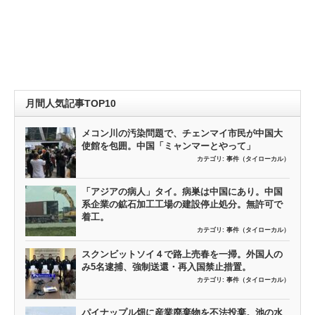
月間人気記事TOP10
メコン川の汚染問題で、チェンマイ市民が中国大
使館を包囲。中国「ミャンマーとやって」
カテゴリ:
事件（タイローカル）
「アジアの病人」タイ。病巣は中国にあり。中国
系企業の鉱石加工工場の建設停止処分。無許可で
着工。
カテゴリ:
事件（タイローカル）
スクンビットソイ４で路上売春を一掃。外国人の
み5名逮捕、強制送還・再入国禁止措置。
カテゴリ:
事件（タイローカル）
パイナップル畑に産業廃棄物を不法投棄。池の水