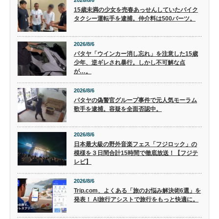
15歳未満の少女を売春あっせんしていたバイク
タクシー運転手を逮捕。仲介料は500バーツ。
2026/8/6
パタヤ「ウインカー消し忘れ」を注意した15歳
少年、逆ギレされ暴行。しかし不可解な点
が…。
2026/8/6
パタヤの偽警官グループ事件で元人気モーラム
歌手を逮捕。容疑を全面否認中。
2026/8/6
日本最大級の野外音楽フェス「フジロック」の
模様を３日間合計15時間で徹底放送！【フジテ
レビ】
2026/8/6
Trip.com、よくある「旅のお悩み解決術6選」を
発表！ AI旅行アシストで旅行をもっと快適に。