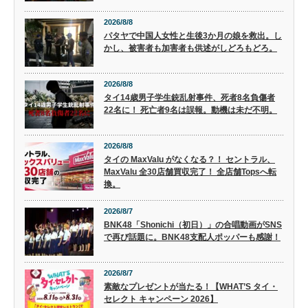
2026/8/8
パタヤで中国人女性と生後3か月の娘を救出。し
かし、被害者も加害者も供述がしどろもどろ。
2026/8/8
タイ14歳男子学生銃乱射事件、死者8名負傷者
22名に！ 死亡者9名は誤報。動機は未だ不明。
2026/8/8
タイの MaxValu がなくなる？！ セントラル、
MaxValu 全30店舗買収完了！ 全店舗Topsへ転
換。
2026/8/7
BNK48「Shonichi（初日）」の合唱動画がSNS
で再び話題に。BNK48支配人ポッパーも感謝！
2026/8/7
素敵なプレゼントが当たる！【WHAT’S タイ・
セレクト キャンペーン 2026】