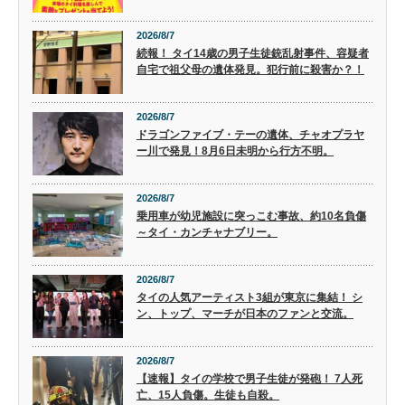
2026/8/7
続報！ タイ14歳の男子生徒銃乱射事件、容疑者
自宅で祖父母の遺体発見。犯行前に殺害か？！
2026/8/7
ドラゴンファイブ・テーの遺体、チャオプラヤ
ー川で発見！8月6日未明から行方不明。
2026/8/7
乗用車が幼児施設に突っこむ事故、約10名負傷
～タイ・カンチャナブリー。
2026/8/7
タイの人気アーティスト3組が東京に集結！ シ
ン、トップ、マーチが日本のファンと交流。
2026/8/7
【速報】タイの学校で男子生徒が発砲！ 7人死
亡、15人負傷。生徒も自殺。