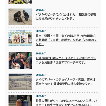
2026/8/7
パタヤのビーチで犬にかまれた！ 観光客の被害
に市当局がワクチンなど対処。
2026/8/7
日本・韓国・中国・タイのBLドラマがABEMA
に新登場『２５時、赤坂で』を始め『2gether』
など。
2026/8/7
お連れ様は日本人？！ タイの王子がBTSでバン
コクをお散歩「現在アプローチ中です」
2026/8/7
タイのアパートのジョイナーフィ問題、請求は
正当だった！ 賃貸借契約に潜む危険なワナ。
2026/8/7
外国人男性がタイで2年以上ホームレス生活。パ
スポート紛失で帰国できずごみを漁る日々。