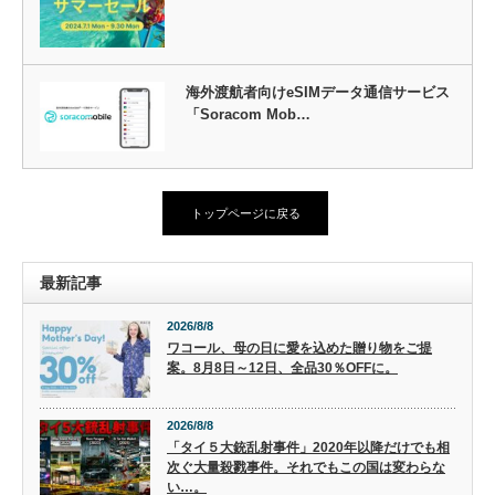
海外渡航者向けeSIMデータ通信サービス
「Soracom Mob…
トップページに戻る
最新記事
2026/8/8
ワコール、母の日に愛を込めた贈り物をご提
案。8月8日～12日、全品30％OFFに。
2026/8/8
「タイ５大銃乱射事件」2020年以降だけでも相
次ぐ大量殺戮事件。それでもこの国は変わらな
い…。