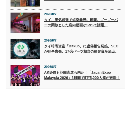
2026/8/7
タイ、景気低迷で娯楽業界に影響。ゴーゴーバ
ーの閑散とした店内動画がSNSで話題。
2026/8/7
タイ暗号資産「Bitkub」に虚偽報告疑惑。SEC
が刑事告発、17億バーツ相当の顧客資産流出。
2026/8/7
AKB48も花園直道も来た！「Japan Expo
Malaysia 2026」3日間で5万5,000人超が来場！