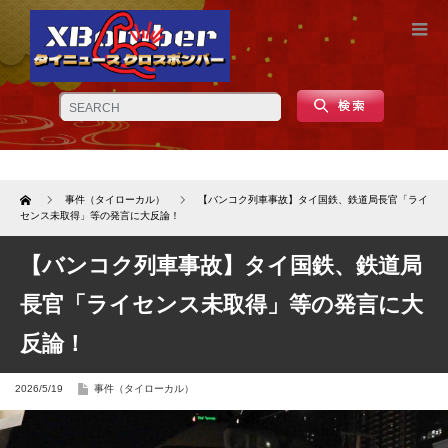
Home
事件（タイローカル）
【バンコク列車事故】タイ国鉄、鉄道局長官「ライ
センス未取得」等の発言に大反論！
【バンコク列車事故】タイ国鉄、鉄道局
長官「ライセンス未取得」等の発言に大
反論！
2026/5/19
事件（タイローカル）