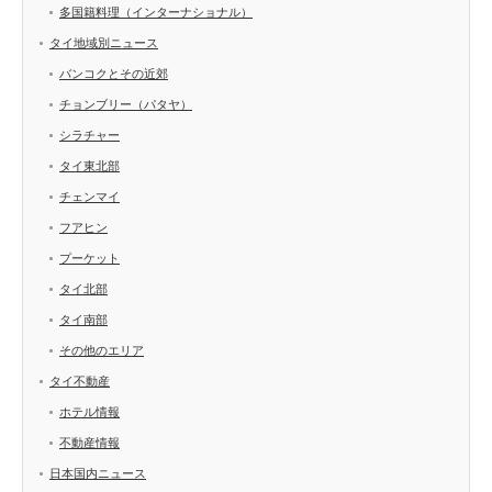
多国籍料理（インターナショナル）
タイ地域別ニュース
バンコクとその近郊
チョンブリー（パタヤ）
シラチャー
タイ東北部
チェンマイ
フアヒン
プーケット
タイ北部
タイ南部
その他のエリア
タイ不動産
ホテル情報
不動産情報
日本国内ニュース