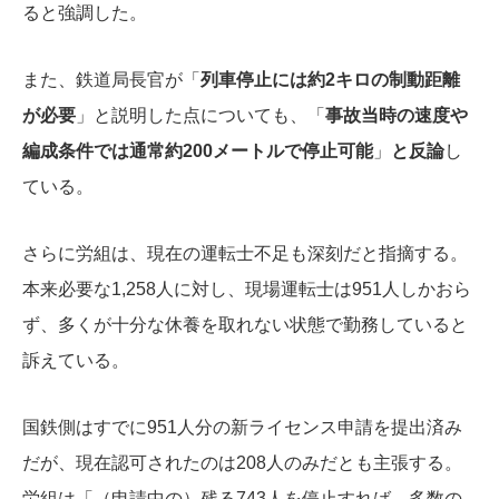
ると強調した。
また、鉄道局長官が「
列車停止には約2キロの制動距離
が必要
」と説明した点についても、「
事故当時の速度や
編成条件では通常約200メートルで停止可能
」
と反論
し
ている。
さらに労組は、現在の運転士不足も深刻だと指摘する。
本来必要な1,258人に対し、現場運転士は951人しかおら
ず、多くが十分な休養を取れない状態で勤務していると
訴えている。
国鉄側はすでに951人分の新ライセンス申請を提出済み
だが、現在認可されたのは208人のみだとも主張する。
労組は「（申請中の）残る743人を停止すれば、多数の