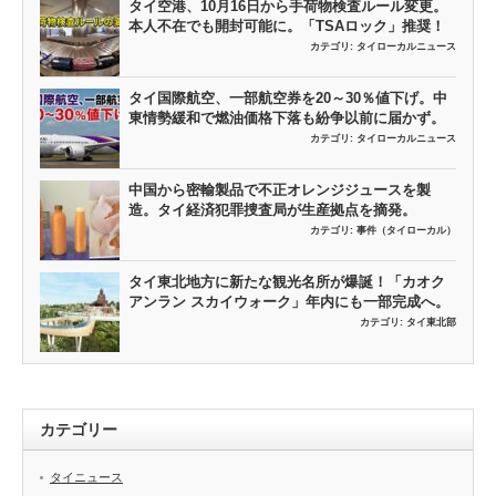
タイ空港、10月16日から手荷物検査ルール変更。
本人不在でも開封可能に。「TSAロック」推奨！
カテゴリ:
タイローカルニュース
タイ国際航空、一部航空券を20～30％値下げ。中
東情勢緩和で燃油価格下落も紛争以前に届かず。
カテゴリ:
タイローカルニュース
中国から密輸製品で不正オレンジジュースを製
造。タイ経済犯罪捜査局が生産拠点を摘発。
カテゴリ:
事件（タイローカル）
タイ東北地方に新たな観光名所が爆誕！「カオク
アンラン スカイウォーク」年内にも一部完成へ。
カテゴリ:
タイ東北部
カテゴリー
タイニュース