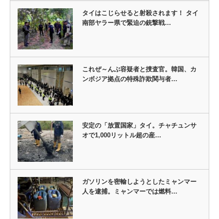
タイはこじらせると射殺されます！ タイ
南部ヤラー県で緊迫の銃撃戦…
これぜ～んぶ容疑者と捜査官。韓国、カ
ンボジア拠点の特殊詐欺関与者…
安定の「放置国家」タイ。チャチュンサ
オで1,000リットル超の産…
ガソリンを密輸しようとしたミャンマー
人を逮捕。ミャンマーでは燃料…