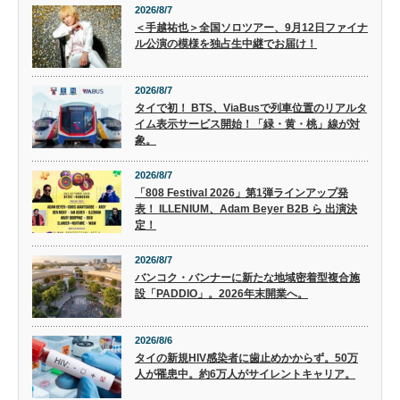
2026/8/7
＜手越祐也＞全国ソロツアー、9月12日ファイナ
ル公演の模様を独占生中継でお届け！
2026/8/7
タイで初！ BTS、ViaBusで列車位置のリアルタ
イム表示サービス開始！「緑・黄・桃」線が対
象。
2026/8/7
「808 Festival 2026」第1弾ラインアップ発
表！ ILLENIUM、Adam Beyer B2B ら 出演決
定！
2026/8/7
バンコク・バンナーに新たな地域密着型複合施
設「PADDIO」。2026年末開業へ。
2026/8/6
タイの新規HIV感染者に歯止めかからず。50万
人が罹患中。約6万人がサイレントキャリア。