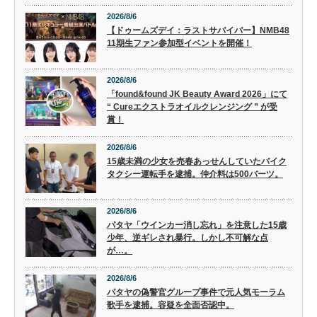
2026/8/6
【ドゥームズデイ：ラストサバイバー】NMB48
11期生ファン参加型イベントを開催！
2026/8/6
「found&found JK Beauty Award 2026」にて
“ Cureエクストラオイルクレンジング ” が受
賞！
2026/8/6
15歳未満の少女を売春あっせんしていたバイク
タクシー運転手を逮捕。仲介料は500バーツ。
2026/8/6
パタヤ「ウインカー消し忘れ」を注意した15歳
少年、逆ギレされ暴行。しかし不可解な点
が…。
2026/8/6
パタヤの偽警官グループ事件で元人気モーラム
歌手を逮捕。容疑を全面否認中。