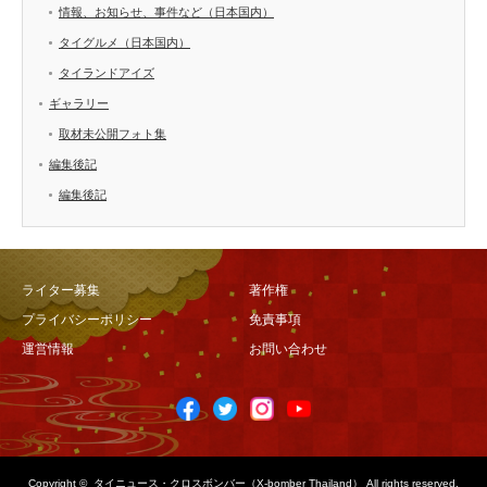
情報、お知らせ、事件など（日本国内）
タイグルメ（日本国内）
タイランドアイズ
ギャラリー
取材未公開フォト集
編集後記
編集後記
ライター募集
著作権
プライバシーポリシー
免責事項
運営情報
お問い合わせ
Copyright ©
タイニュース・クロスボンバー（X-bomber Thailand）
All rights reserved.