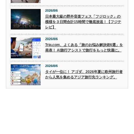
2026/8/6
日本最大級の野外音楽フェス「フジロック」の
模様を３日間合計15時間で徹底放送！【フジテ
レビ】
2026/8/6
Trip.com、よくある「旅のお悩み解決術6選」を
発表！ AI旅行アシストで旅行をもっと快適に。
2026/8/6
タイが一位に！ アゴダ、2026年夏に欧州旅行者
から人気を集めるアジア旅行先ランキング。