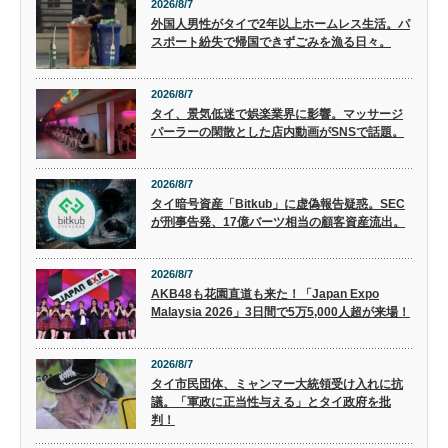
2026/8/7
外国人男性がタイで2年以上ホームレス生活。パ
スポート紛失で帰国できずごみを漁る日々。
2026/8/7
タイ、景気低迷で娯楽業界に影響。マッサージ
パーラーの閑散とした店内動画がSNSで話題。
2026/8/7
タイ暗号資産「Bitkub」に虚偽報告疑惑。SEC
が刑事告発、17億バーツ相当の顧客資産流出。
2026/8/7
AKB48も花園直道も来た！「Japan Expo
Malaysia 2026」3日間で5万5,000人超が来場！
2026/8/7
タイ市民団体、ミャンマー大統領受け入れに抗
議。「軍政に正当性与える」とタイ政府を批
判！