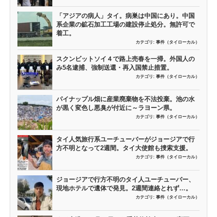
「アジアの病人」タイ。病巣は中国にあり。中国
系企業の鉱石加工工場の建設停止処分。無許可で
着工。
カテゴリ:
事件（タイローカル）
スクンビットソイ４で路上売春を一掃。外国人の
み5名逮捕、強制送還・再入国禁止措置。
カテゴリ:
事件（タイローカル）
パイナップル畑に産業廃棄物を不法投棄。池の水
が黒く変色し悪臭が付近に～ラヨーン県。
カテゴリ:
事件（タイローカル）
タイ人気旅行系ユーチューバーがジョージアで行
方不明となって2週間。タイ大使館も捜索支援。
カテゴリ:
事件（タイローカル）
ジョージアで行方不明のタイ人ユーチューバー、
現地ホテルで遺体で発見。2週間連絡とれず…。
カテゴリ:
事件（タイローカル）