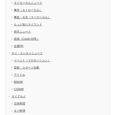
タイローカルニュース
事件（タイローカル）
事故・火災（タイローカル）
もっと知りタイランド
仰天ニュース
疾病（Covid-19等）
企業PR
タイ・エンタメニュース
イベント（プロモーション）
芸能・スポーツ全般
アイドル
BNK48
CGM48
タイグルメ
日本料理
タイ料理