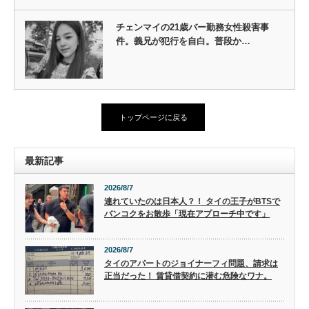
チェンマイの21歳バー勤務女性殺害事
件。義兄が犯行を自白。普段か…
トップページに戻る
最新記事
2026/8/7
連れていたのは日本人？！ タイの王子がBTSで
バンコクをお散歩「現在アプローチ中です」
2026/8/7
タイのアパートのジョイナーフィ問題、請求は
正当だった！ 賃貸借契約に潜む危険なワナ。