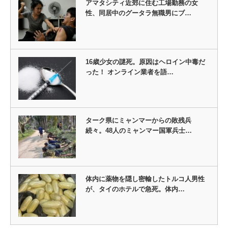
アマタシティ近郊に住む工場勤務の女
性、同居中のグータラ無職男にブ…
16歳少女の謎死。原因はヘロイン中毒だ
った！ オンライン業者を語…
ターク県にミャンマーからの敗残兵
続々。48人のミャンマー国軍兵士…
体内に薬物を隠し密輸したトルコ人男性
が、タイのホテルで急死。体内…