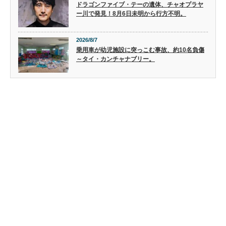
ドラゴンファイブ・テーの遺体、チャオプラヤ
ー川で発見！8月6日未明から行方不明。
2026/8/7
乗用車が幼児施設に突っこむ事故、約10名負傷
～タイ・カンチャナブリー。