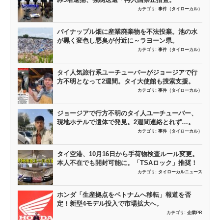
カテゴリ:
事件（タイローカル）
パイナップル畑に産業廃棄物を不法投棄。池の水
が黒く変色し悪臭が付近に～ラヨーン県。
カテゴリ:
事件（タイローカル）
タイ人気旅行系ユーチューバーがジョージアで行
方不明となって2週間。タイ大使館も捜索支援。
カテゴリ:
事件（タイローカル）
ジョージアで行方不明のタイ人ユーチューバー、
現地ホテルで遺体で発見。2週間連絡とれず…。
カテゴリ:
事件（タイローカル）
タイ空港、10月16日から手荷物検査ルール変更。
本人不在でも開封可能に。「TSAロック」推奨！
カテゴリ:
タイローカルニュース
ホンダ「生産拠点をベトナムへ移転」報道を否
定！新型4モデル投入で市場拡大へ。
カテゴリ:
企業PR