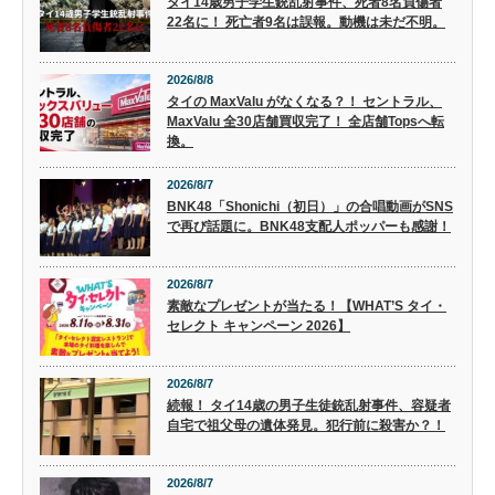
タイ14歳男子学生銃乱射事件、死者8名負傷者
22名に！ 死亡者9名は誤報。動機は未だ不明。
2026/8/8
タイの MaxValu がなくなる？！ セントラル、
MaxValu 全30店舗買収完了！ 全店舗Topsへ転
換。
2026/8/7
BNK48「Shonichi（初日）」の合唱動画がSNS
で再び話題に。BNK48支配人ポッパーも感謝！
2026/8/7
素敵なプレゼントが当たる！【WHAT’S タイ・
セレクト キャンペーン 2026】
2026/8/7
続報！ タイ14歳の男子生徒銃乱射事件、容疑者
自宅で祖父母の遺体発見。犯行前に殺害か？！
2026/8/7