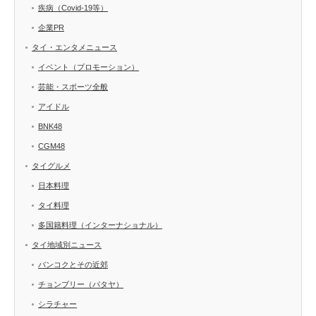
疾病（Covid-19等）
企業PR
タイ・エンタメニュース
イベント（プロモーション）
芸能・スポーツ全般
アイドル
BNK48
CGM48
タイグルメ
日本料理
タイ料理
多国籍料理（インターナショナル）
タイ地域別ニュース
バンコクとその近郊
チョンブリー（パタヤ）
シラチャー