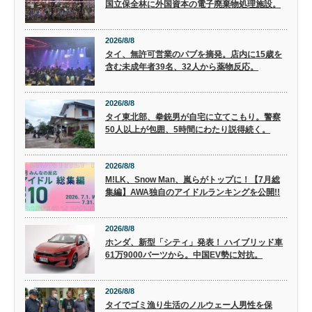
国立保全林に外国資本の電子廃棄物処理施設。
2026/8/8
タイ、無許可営業のパブを摘発。店内に15歳を
含む未成年者39名、32人から薬物反応。
2026/8/8
タイ東北部、拳銃男が自宅に立てこもり。警察
50人以上が包囲、5時間にわたり説得続く。
2026/8/8
M!LK、Snow Man、嵐らがトップに！【7月総
集編】AWA独自のアイドルランキングを公開!!
2026/8/8
ホンダ、新型「シティ」発表！ ハイブリッド車
61万9000バーツから。中国EV勢に対抗。
2026/8/8
タイでゴミ漁り生活のノルウェー人男性を保