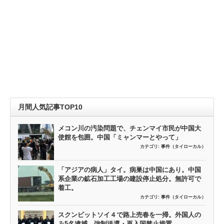
月間人気記事TOP10
メコン川の汚染問題で、チェンマイ市民が中国大
使館を包囲。中国「ミャンマーとやって」
カテゴリ:
事件（タイローカル）
「アジアの病人」タイ。病巣は中国にあり。中国
系企業の鉱石加工工場の建設停止処分。無許可で
着工。
カテゴリ:
事件（タイローカル）
スクンビットソイ４で路上売春を一掃。外国人の
み5名逮捕、強制送還・再入国禁止措置。