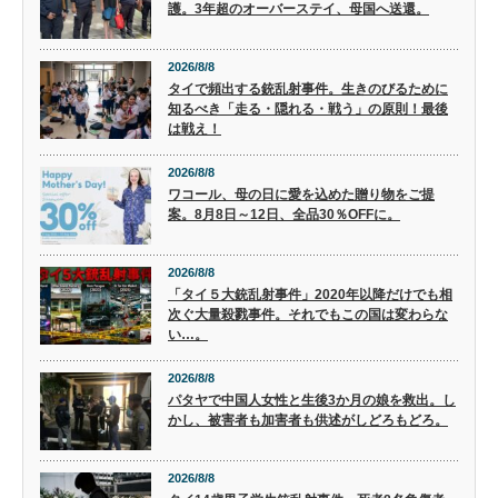
護。3年超のオーバーステイ、母国へ送還。
2026/8/8
タイで頻出する銃乱射事件。生きのびるために
知るべき「走る・隠れる・戦う」の原則！最後
は戦え！
2026/8/8
ワコール、母の日に愛を込めた贈り物をご提
案。8月8日～12日、全品30％OFFに。
2026/8/8
「タイ５大銃乱射事件」2020年以降だけでも相
次ぐ大量殺戮事件。それでもこの国は変わらな
い…。
2026/8/8
パタヤで中国人女性と生後3か月の娘を救出。し
かし、被害者も加害者も供述がしどろもどろ。
2026/8/8