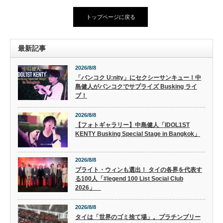
トップページに戻る
最新記事
2026/8/8
「バンコク U:nity」にセクシーサンキュー！中
島健人がバンコクでサプライズ Busking ライ
ブ！
2026/8/8
【フォトギャラリー】中島健人「IDOL1ST
KENTY Busking Special Stage in Bangkok」
2026/8/8
ブライト・ウィンも選出！ タイの各界を代表す
る100人「#legend 100 List Social Club
2026」
2026/8/8
タイは「世界のゴミ捨て場」。プラチンブリー