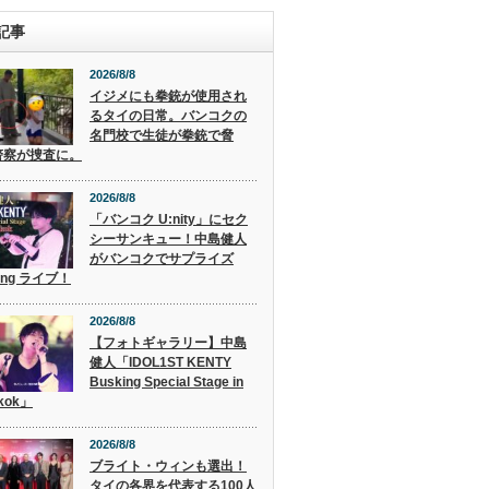
記事
2026/8/8
イジメにも拳銃が使用され
るタイの日常。バンコクの
名門校で生徒が拳銃で脅
警察が捜査に。
2026/8/8
「バンコク U:nity」にセク
シーサンキュー！中島健人
がバンコクでサプライズ
ing ライブ！
2026/8/8
【フォトギャラリー】中島
健人「IDOL1ST KENTY
Busking Special Stage in
kok」
2026/8/8
ブライト・ウィンも選出！
タイの各界を代表する100人