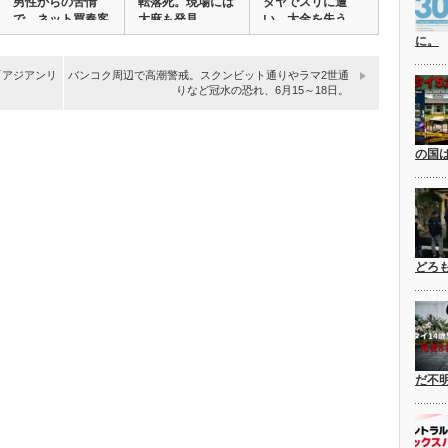
男性からの苦情
転落死。現場には
タヤでスリに遭
で、ネット買春客
大麻も発見。
い、大金を失う。
募…
犯…
に。
「アジアンリ
バンコク周辺で高潮警戒。スクンビット通りやラマ2世通
りなど冠水の恐れ、6月15～18日。
の国
どろ
だ不