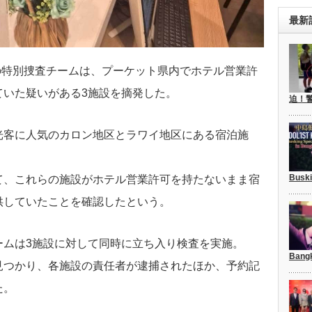
最新
の特別捜査チームは、プーケット県内でホテル営業許
ていた疑いがある3施設を摘発した。
迫！
光客に人気のカロン地区とラワイ地区にある宿泊施
Busk
て、これらの施設がホテル営業許可を持たないまま宿
供していたことを確認したという。
ームは3施設に対して同時に立ち入り検査を実施。
Bang
見つかり、各施設の責任者が逮捕されたほか、予約記
た。