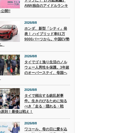
トップに！【7月総集編】
AWA独自のアイドルランキ
公開!!
2026/8/8
ホンダ、新型「シティ」発
表！ ハイブリッド車61万
9000バーツから。中国EV勢
抗。
2026/8/8
タイでゴミ漁り生活のノル
ウェー人男性を保護。3年超
のオーバーステイ、母国へ
。
2026/8/8
タイで頻出する銃乱射事
件。生きのびるために知る
べき「走る・隠れる・戦
の原則！最後は戦え！
2026/8/8
ワコール、母の日に愛を込