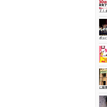
了！ 
ポッ
に殺