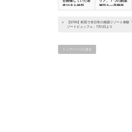
を開催していた若
リア、７つの娯楽
者20名を検挙。…
施設を一斉摘発。
…
【STRI】町田で非日常の南国リゾート体験
ゾートビュッフェ」7月1日より
トップページに戻る