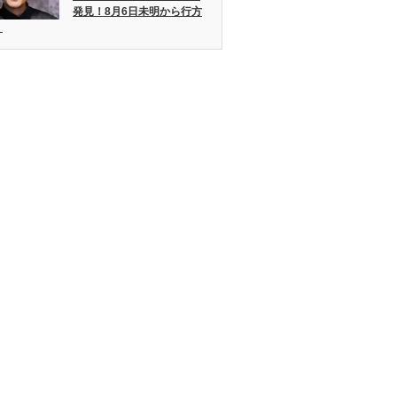
発見！8月6日未明から行方
。