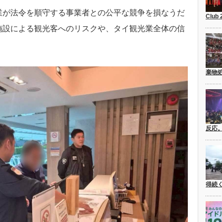
業が法令を順守する事業者との公平な競争を損なうだ
Club
施設による観光客へのリスクや、タイ観光業全体の信
。
棄物
反応
得続