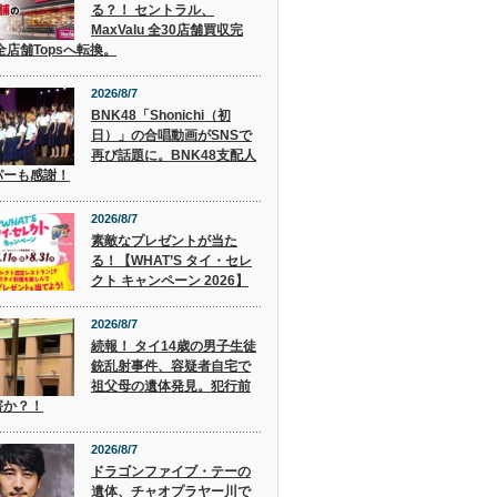
る？！ セントラル、
MaxValu 全30店舗買収完
全店舗Topsへ転換。
2026/8/7
BNK48「Shonichi（初
日）」の合唱動画がSNSで
再び話題に。BNK48支配人
パーも感謝！
2026/8/7
素敵なプレゼントが当た
る！【WHAT’S タイ・セレ
クト キャンペーン 2026】
2026/8/7
続報！ タイ14歳の男子生徒
銃乱射事件、容疑者自宅で
祖父母の遺体発見。犯行前
害か？！
2026/8/7
ドラゴンファイブ・テーの
遺体、チャオプラヤー川で