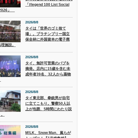
「#legend 100 List Social
 2026」
2026/8/8
タイは「世界のゴミ捨て
場」。プラチンブリー国立
保全林に外国資本の電子廃
処理施設。
2026/8/8
タイ、無許可営業のパブを
摘発。店内に15歳を含む未
成年者39名、32人から薬物
。
2026/8/8
タイ東北部、拳銃男が自宅
に立てこもり。警察50人以
上が包囲、5時間にわたり説
く。
2026/8/8
M!LK、Snow Man、嵐らが