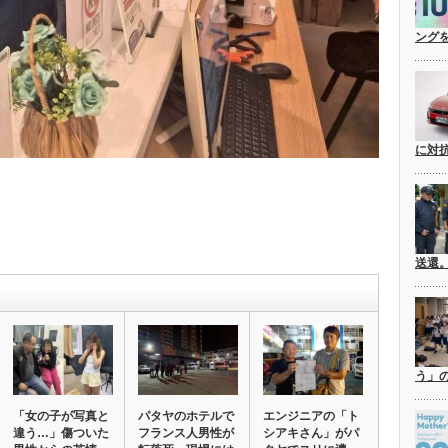
ングを
に対
送還
う」
「女の子が写真と
パタヤのホテルで
エンジニアの「ト
違う…」傷ついた
フランス人男性が
シアキさん」がパ