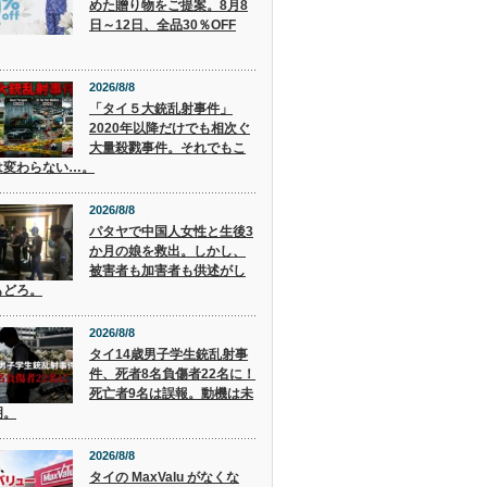
めた贈り物をご提案。8月8
日～12日、全品30％OFF
2026/8/8
「タイ５大銃乱射事件」
2020年以降だけでも相次ぐ
大量殺戮事件。それでもこ
は変わらない…。
2026/8/8
パタヤで中国人女性と生後3
か月の娘を救出。しかし、
被害者も加害者も供述がし
もどろ。
2026/8/8
タイ14歳男子学生銃乱射事
件、死者8名負傷者22名に！
死亡者9名は誤報。動機は未
明。
2026/8/8
タイの MaxValu がなくな