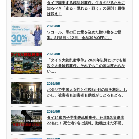
タイで頻出する銃乱射事件。生きのびるために
知るべき「走る・隠れる・戦う」の原則！最後
は戦え！
2026/8/8
ワコール、母の日に愛を込めた贈り物をご提
案。8月8日～12日、全品30％OFFに。
2026/8/8
「タイ５大銃乱射事件」2020年以降だけでも相
次ぐ大量殺戮事件。それでもこの国は変わらな
い…。
2026/8/8
パタヤで中国人女性と生後3か月の娘を救出。し
かし、被害者も加害者も供述がしどろもどろ。
2026/8/8
タイ14歳男子学生銃乱射事件、死者8名負傷者
22名に！ 死亡者9名は誤報。動機は未だ不明。