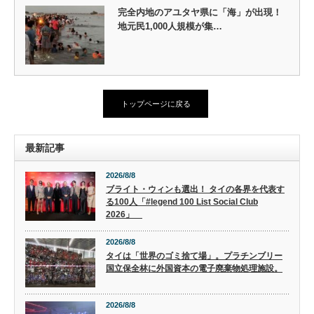
完全内地のアユタヤ県に「海」が出現！
地元民1,000人規模が集…
トップページに戻る
最新記事
2026/8/8
ブライト・ウィンも選出！ タイの各界を代表す
る100人「#legend 100 List Social Club
2026」
2026/8/8
タイは「世界のゴミ捨て場」。プラチンブリー
国立保全林に外国資本の電子廃棄物処理施設。
2026/8/8