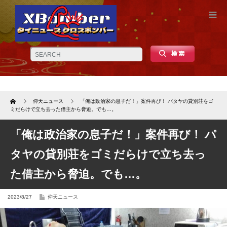
Home
仰天ニュース
「俺は政治家の息子だ！」案件再び！ パタヤの貸別荘をゴ
ミだらけで立ち去った借主から脅迫。でも…。
「俺は政治家の息子だ！」案件再び！ パ
タヤの貸別荘をゴミだらけで立ち去っ
た借主から脅迫。でも…。
2023/8/27
仰天ニュース