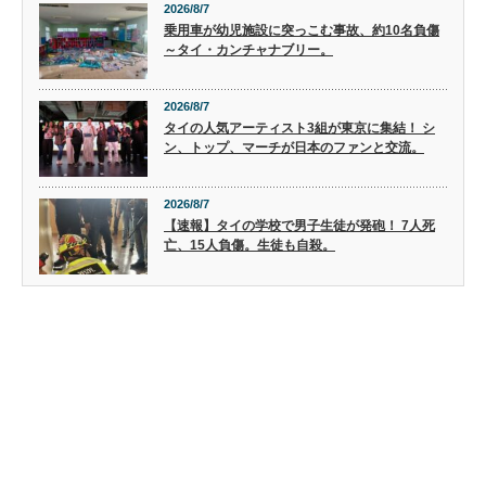
2026/8/7
乗用車が幼児施設に突っこむ事故、約10名負傷
～タイ・カンチャナブリー。
2026/8/7
タイの人気アーティスト3組が東京に集結！ シ
ン、トップ、マーチが日本のファンと交流。
2026/8/7
【速報】タイの学校で男子生徒が発砲！ 7人死
亡、15人負傷。生徒も自殺。