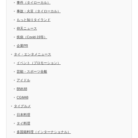
事件（タイローカル）
事故・火災（タイローカル）
もっと知りタイランド
仰天ニュース
疾病（Covid-19等）
企業PR
タイ・エンタメニュース
イベント（プロモーション）
芸能・スポーツ全般
アイドル
BNK48
CGM48
タイグルメ
日本料理
タイ料理
多国籍料理（インターナショナル）