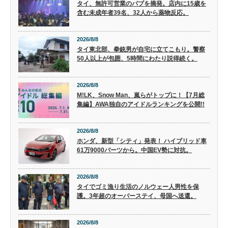
タイ、無許可営業のパブを摘発。店内に15歳を
含む未成年者39名、32人から薬物反応。
2026/8/8
タイ東北部、拳銃男が自宅に立てこもり。警察
50人以上が包囲、5時間にわたり説得続く。
2026/8/8
M!LK、Snow Man、嵐らがトップに！【7月総
集編】AWA独自のアイドルランキングを公開!!
2026/8/8
ホンダ、新型「シティ」発表！ ハイブリッド車
61万9000バーツから。中国EV勢に対抗。
2026/8/8
タイでゴミ漁り生活のノルウェー人男性を保
護。3年超のオーバーステイ、母国へ送還。
2026/8/8