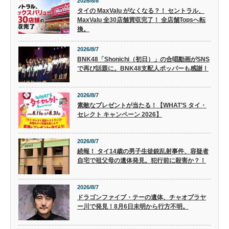
2026/8/8
タイの MaxValu がなくなる？！ セントラル、
MaxValu 全30店舗買収完了！ 全店舗Topsへ転
換。
2026/8/7
BNK48「Shonichi（初日）」の合唱動画がSNS
で再び話題に。BNK48支配人ポッパーも感謝！
2026/8/7
素敵なプレゼントが当たる！【WHAT’S タイ・
セレクト キャンペーン 2026】
2026/8/7
続報！ タイ14歳の男子生徒銃乱射事件、容疑者
自宅で祖父母の遺体発見。犯行前に殺害か？！
2026/8/7
ドラゴンファイブ・テーの遺体、チャオプラヤ
ー川で発見！8月6日未明から行方不明。