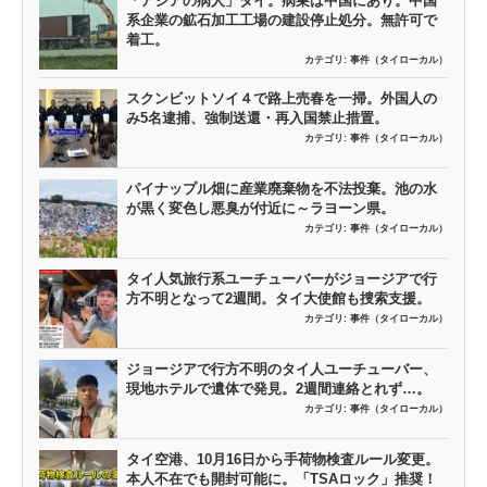
「アジアの病人」タイ。病巣は中国にあり。中国
系企業の鉱石加工工場の建設停止処分。無許可で
着工。
カテゴリ:
事件（タイローカル）
スクンビットソイ４で路上売春を一掃。外国人の
み5名逮捕、強制送還・再入国禁止措置。
カテゴリ:
事件（タイローカル）
パイナップル畑に産業廃棄物を不法投棄。池の水
が黒く変色し悪臭が付近に～ラヨーン県。
カテゴリ:
事件（タイローカル）
タイ人気旅行系ユーチューバーがジョージアで行
方不明となって2週間。タイ大使館も捜索支援。
カテゴリ:
事件（タイローカル）
ジョージアで行方不明のタイ人ユーチューバー、
現地ホテルで遺体で発見。2週間連絡とれず…。
カテゴリ:
事件（タイローカル）
タイ空港、10月16日から手荷物検査ルール変更。
本人不在でも開封可能に。「TSAロック」推奨！