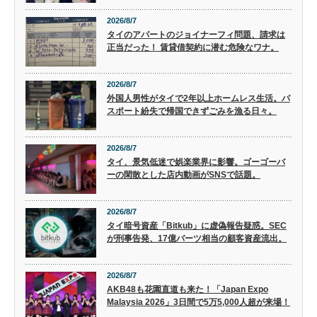
2026/8/7
タイのアパートのジョイナーフィ問題、請求は
正当だった！ 賃貸借契約に潜む危険なワナ。
2026/8/7
外国人男性がタイで2年以上ホームレス生活。パ
スポート紛失で帰国できずごみを漁る日々。
2026/8/7
タイ、景気低迷で娯楽業界に影響。ゴーゴーバ
ーの閑散とした店内動画がSNSで話題。
2026/8/7
タイ暗号資産「Bitkub」に虚偽報告疑惑。SEC
が刑事告発、17億バーツ相当の顧客資産流出。
2026/8/7
AKB48も花園直道も来た！「Japan Expo
Malaysia 2026」3日間で5万5,000人超が来場！