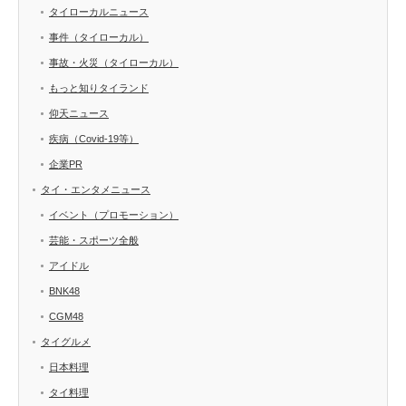
タイローカルニュース
事件（タイローカル）
事故・火災（タイローカル）
もっと知りタイランド
仰天ニュース
疾病（Covid-19等）
企業PR
タイ・エンタメニュース
イベント（プロモーション）
芸能・スポーツ全般
アイドル
BNK48
CGM48
タイグルメ
日本料理
タイ料理