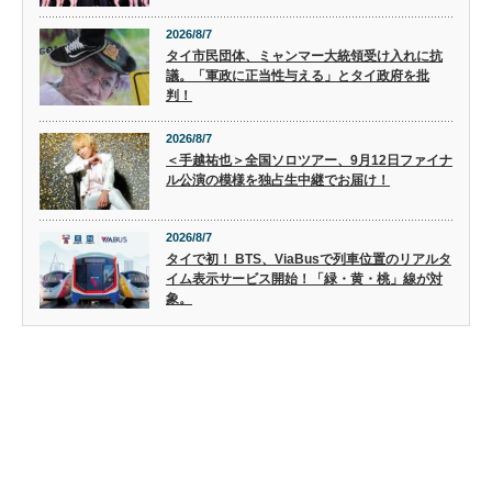
2026/8/7
タイ市民団体、ミャンマー大統領受け入れに抗
議。「軍政に正当性与える」とタイ政府を批
判！
2026/8/7
＜手越祐也＞全国ソロツアー、9月12日ファイナ
ル公演の模様を独占生中継でお届け！
2026/8/7
タイで初！ BTS、ViaBusで列車位置のリアルタ
イム表示サービス開始！「緑・黄・桃」線が対
象。