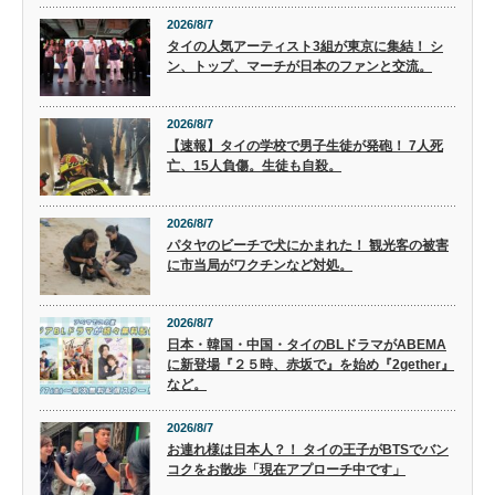
2026/8/7
タイの人気アーティスト3組が東京に集結！ シ
ン、トップ、マーチが日本のファンと交流。
2026/8/7
【速報】タイの学校で男子生徒が発砲！ 7人死
亡、15人負傷。生徒も自殺。
2026/8/7
パタヤのビーチで犬にかまれた！ 観光客の被害
に市当局がワクチンなど対処。
2026/8/7
日本・韓国・中国・タイのBLドラマがABEMA
に新登場『２５時、赤坂で』を始め『2gether』
など。
2026/8/7
お連れ様は日本人？！ タイの王子がBTSでバン
コクをお散歩「現在アプローチ中です」