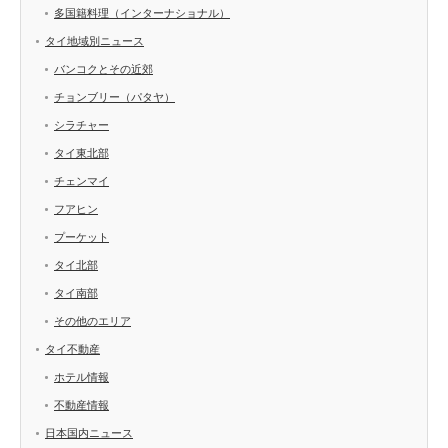
多国籍料理（インターナショナル）
タイ地域別ニュース
バンコクとその近郊
チョンブリー（パタヤ）
シラチャー
タイ東北部
チェンマイ
フアヒン
プーケット
タイ北部
タイ南部
その他のエリア
タイ不動産
ホテル情報
不動産情報
日本国内ニュース