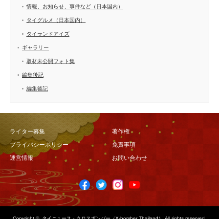
情報、お知らせ、事件など（日本国内）
タイグルメ（日本国内）
タイランドアイズ
ギャラリー
取材未公開フォト集
編集後記
編集後記
ライター募集
著作権
プライバシーポリシー
免責事項
運営情報
お問い合わせ
Copyright ©
タイニュース・クロスボンバー（X-bomber Thailand）
All rights reserved.