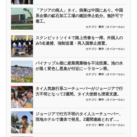
「アジアの病人」タイ。病巣は中国にあり。中国
系企業の鉱石加工工場の建設停止処分。無許可で
着工。
カテゴリ:
事件（タイローカル）
スクンビットソイ４で路上売春を一掃。外国人の
み5名逮捕、強制送還・再入国禁止措置。
カテゴリ:
事件（タイローカル）
パイナップル畑に産業廃棄物を不法投棄。池の水
が黒く変色し悪臭が付近に～ラヨーン県。
カテゴリ:
事件（タイローカル）
タイ人気旅行系ユーチューバーがジョージアで行
方不明となって2週間。タイ大使館も捜索支援。
カテゴリ:
事件（タイローカル）
ジョージアで行方不明のタイ人ユーチューバー、
現地ホテルで遺体で発見。2週間連絡とれず…。
カテゴリ:
事件（タイローカル）