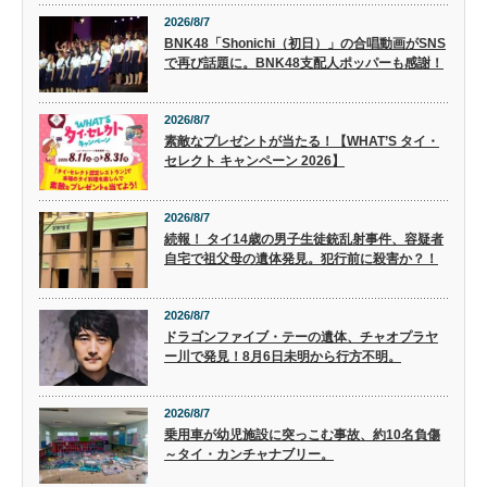
2026/8/7
BNK48「Shonichi（初日）」の合唱動画がSNS
で再び話題に。BNK48支配人ポッパーも感謝！
2026/8/7
素敵なプレゼントが当たる！【WHAT’S タイ・
セレクト キャンペーン 2026】
2026/8/7
続報！ タイ14歳の男子生徒銃乱射事件、容疑者
自宅で祖父母の遺体発見。犯行前に殺害か？！
2026/8/7
ドラゴンファイブ・テーの遺体、チャオプラヤ
ー川で発見！8月6日未明から行方不明。
2026/8/7
乗用車が幼児施設に突っこむ事故、約10名負傷
～タイ・カンチャナブリー。