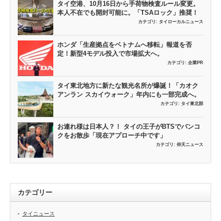
タイ空港、10月16日から手荷物検査ルール変更。
本人不在でも開封可能に。「TSAロック」推奨！
カテゴリ:
タイローカルニュース
ホンダ「生産拠点をベトナムへ移転」報道を否
定！新型4モデル投入で市場拡大へ。
カテゴリ:
企業PR
タイ東北地方に新たな観光名所が爆誕！「カオク
アンラン スカイウォーク」年内にも一部完成へ。
カテゴリ:
タイ東北部
お連れ様は日本人？！ タイの王子がBTSでバンコ
クをお散歩「現在アプローチ中です」
カテゴリ:
仰天ニュース
カテゴリー
タイニュース