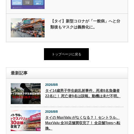
【タイ】新型コロナが「一般病」へと分
類後もマスクは義務化に。
トップページに戻る
最新記事
2026/8/8
タイ14歳男子学生銃乱射事件、死者8名負傷者
22名に！ 死亡者9名は誤報。動機は未だ不明。
2026/8/8
タイの MaxValu がなくなる？！ セントラル、
MaxValu 全30店舗買収完了！ 全店舗Topsへ転
換。