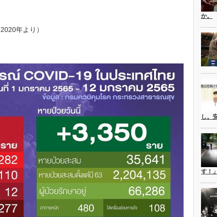
か。
020年より）
し。
す！