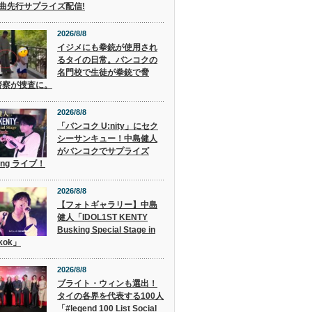
2曲先行サプライズ配信!
2026/8/8
イジメにも拳銃が使用され
るタイの日常。バンコクの
名門校で生徒が拳銃で脅
警察が捜査に。
2026/8/8
「バンコク U:nity」にセク
シーサンキュー！中島健人
がバンコクでサプライズ
ing ライブ！
2026/8/8
【フォトギャラリー】中島
健人「IDOL1ST KENTY
Busking Special Stage in
kok」
2026/8/8
ブライト・ウィンも選出！
タイの各界を代表する100人
「#legend 100 List Social