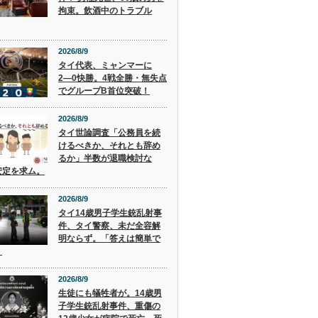
拘束。飲酒中のトラブル
2026/8/9
タイ代表、ミャンマーに
2―0快勝。4戦全勝・無失点
でグループB首位突破！
2026/8/9
タイ世論調査「公務員を続
けるべきか、それとも辞め
るか」半数が退職検討な
安定を求ム。
2026/8/9
タイ14歳男子学生銃乱射事
件、タイ警察、未だ全容解
明ならず。「答えは簡単で
」
2026/8/9
生徒にも犠牲者が。14歳男
子学生銃乱射事件、重傷の