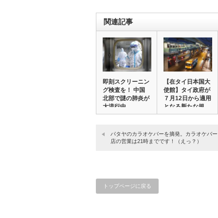
関連記事
即刻スクリーニン
【在タイ日本国大
グ検査を！ 中国
使館】タイ政府が
北部で謎の肺炎が
７月12日から適用
大流行中。
となる新たな規…
WHO…
パタヤのカラオケバーを摘発。カラオケバー
店の営業は21時までです！（えっ？）
トップページに戻る