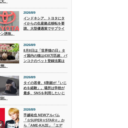
拡大。
2026/8/9
インドネシア、トヨタにタ
イからの生産拠点移転を要
請。大型優遇策でサプライ
ーン誘致。
2026/8/9
8月8日は「世界猫の日」タ
イ国内の猫は430万匹超、バ
ンコクのペット登録法案は
状態。
2026/8/9
タイの若者、6割超が「いじ
めを経験」。場所は学校が
最多、SNSを利用したいじ
深刻。
2026/8/9
手越祐也 NEWアルバム
「☆SUPER☆STAR☆」か
ら「AME-KAZE」「エデ