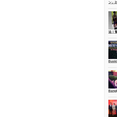
ン」
迫！
Busk
Bang