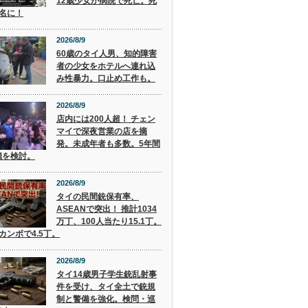
12歳少女が病院で死亡。死
9名に！
2026/8/9
60歳のタイ人男、知的障害
者の少女をホテルへ連れ込
み性暴力。口止め工作も。
2026/8/9
店内には200人超！ チェン
マイで深夜営業の店を摘
発。未成年者も多数。5年間
鎖を検討。
2026/8/9
タイの民間銃保有率、
ASEANで突出！ 推計1034
万丁、100人当たり15.1丁。
カンボで4.5丁。
2026/8/9
タイ14歳男子学生銃乱射事
件を受け、タイ全土で銃規
制と警備を強化。検問・巡