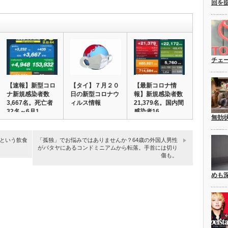
回を
チェ
【速報】新型コロ
【タイ】７月２０
【最新コロナ情
ナ新規感染者数
日の新型コロナウ
報】新規感染者数
3,667名。死亡者
ィルス情報
21,379名。国内間
32名～6月1…
感染者16,…
無効
という飲食
「孤独」でお悩みではありませんか？64歳の外国人男性
がパタヤにあるコンドミニアムから転落。手首には切り
傷も。
めも