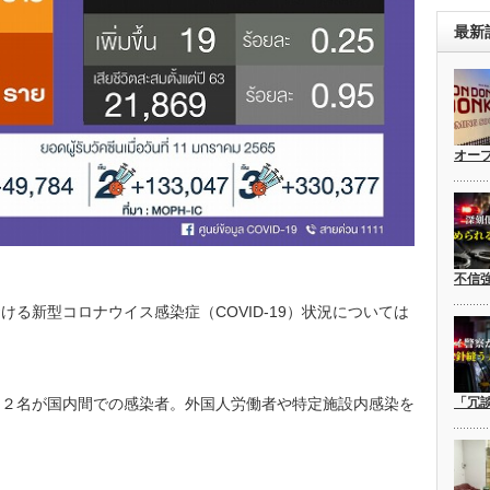
最新
オー
不信
る新型コロナウイス感染症（COVID-19）状況については
８２名が国内間での感染者。外国人労働者や特定施設内感染を
「冗