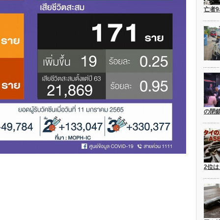
亡者
の閉
2位は