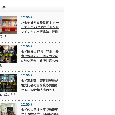
記事
2026/8/9
パタヤ好き界隈歓喜！ ター
ミナル21パタヤに「ドンド
ンドンキ」出店準備、近日
プン！
2026/8/9
タイ国民の87％「犯罪・暴
力が深刻化」。個人の安全
に強い不安、政府対応への
強。
2026/8/9
タイ東北部、警察副署長が
地元記者の首を絞め負傷さ
せる。12針縫う大けがも
談」だと？！
2026/8/9
タイのカラオケ店で発砲事
件！ 男性死亡、66歳の男を