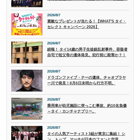
2026/8/7
素敵なプレゼントが当たる！【WHAT’S タイ・
セレクト キャンペーン 2026】
2026/8/7
続報！ タイ14歳の男子生徒銃乱射事件、容疑者
自宅で祖父母の遺体発見。犯行前に殺害か？！
2026/8/7
ドラゴンファイブ・テーの遺体、チャオプラヤ
ー川で発見！8月6日未明から行方不明。
2026/8/7
乗用車が幼児施設に突っこむ事故、約10名負傷
～タイ・カンチャナブリー。
2026/8/7
タイの人気アーティスト3組が東京に集結！ シ
ン、トップ、マーチが日本のファンと交流。