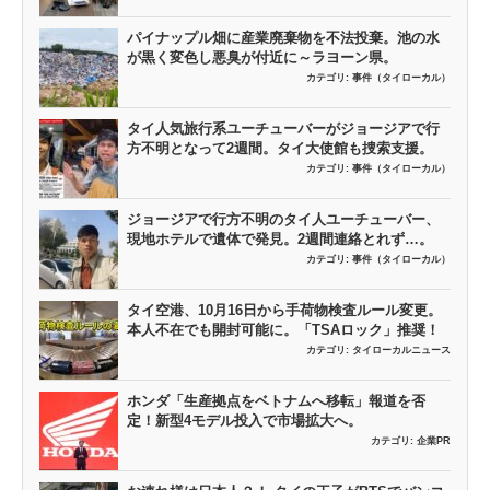
パイナップル畑に産業廃棄物を不法投棄。池の水
が黒く変色し悪臭が付近に～ラヨーン県。
カテゴリ:
事件（タイローカル）
タイ人気旅行系ユーチューバーがジョージアで行
方不明となって2週間。タイ大使館も捜索支援。
カテゴリ:
事件（タイローカル）
ジョージアで行方不明のタイ人ユーチューバー、
現地ホテルで遺体で発見。2週間連絡とれず…。
カテゴリ:
事件（タイローカル）
タイ空港、10月16日から手荷物検査ルール変更。
本人不在でも開封可能に。「TSAロック」推奨！
カテゴリ:
タイローカルニュース
ホンダ「生産拠点をベトナムへ移転」報道を否
定！新型4モデル投入で市場拡大へ。
カテゴリ:
企業PR