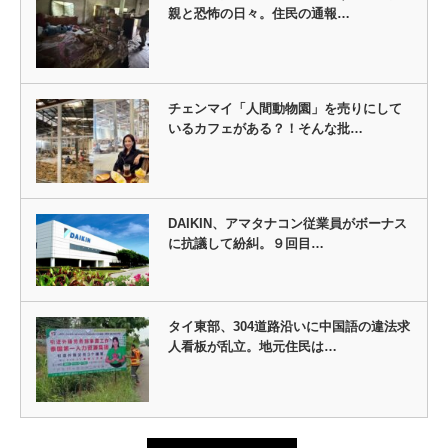
親と恐怖の日々。住民の通報…
チェンマイ「人間動物園」を売りにして
いるカフェがある？！そんな批…
DAIKIN、アマタナコン従業員がボーナス
に抗議して紛糾。９回目…
タイ東部、304道路沿いに中国語の違法求
人看板が乱立。地元住民は…