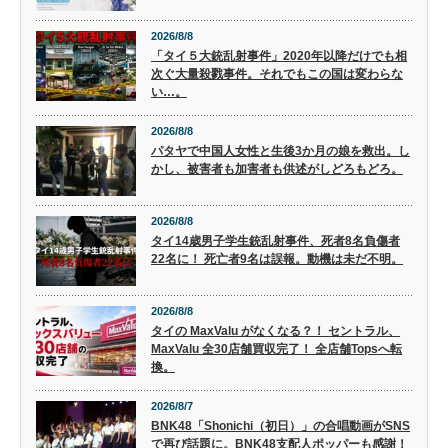
2026/8/8
「タイ５大銃乱射事件」2020年以降だけでも相
次ぐ大量殺戮事件。それでもこの国は変わらな
い…。
2026/8/8
パタヤで中国人女性と生後3か月の娘を救出。し
かし、被害者も加害者も供述がしどろもどろ。
2026/8/8
タイ14歳男子学生銃乱射事件、死者8名負傷者
22名に！ 死亡者9名は誤報。動機は未だ不明。
2026/8/8
タイの MaxValu がなくなる？！ セントラル、
MaxValu 全30店舗買収完了！ 全店舗Topsへ転
換。
2026/8/7
BNK48「Shonichi（初日）」の合唱動画がSNS
で再び話題に。BNK48支配人ポッパーも感謝！