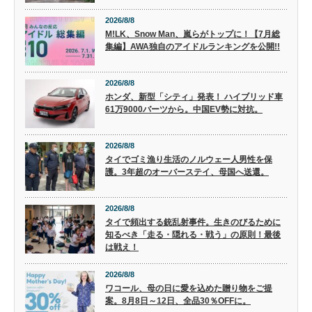
2026/8/8
M!LK、Snow Man、嵐らがトップに！【7月総
集編】AWA独自のアイドルランキングを公開!!
2026/8/8
ホンダ、新型「シティ」発表！ ハイブリッド車
61万9000バーツから。中国EV勢に対抗。
2026/8/8
タイでゴミ漁り生活のノルウェー人男性を保
護。3年超のオーバーステイ、母国へ送還。
2026/8/8
タイで頻出する銃乱射事件。生きのびるために
知るべき「走る・隠れる・戦う」の原則！最後
は戦え！
2026/8/8
ワコール、母の日に愛を込めた贈り物をご提
案。8月8日～12日、全品30％OFFに。