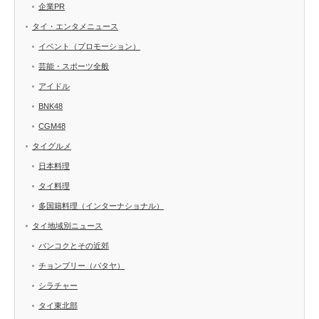
企業PR
タイ・エンタメニュース
イベント（プロモーション）
芸能・スポーツ全般
アイドル
BNK48
CGM48
タイグルメ
日本料理
タイ料理
多国籍料理（インターナショナル）
タイ地域別ニュース
バンコクとその近郊
チョンブリー（パタヤ）
シラチャー
タイ東北部