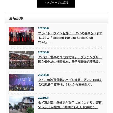
トップページに戻る
最新記事
2026/8/8
ブライト・ウィンも選出！ タイの各界を代表す
る100人「#legend 100 List Social Club
2026」
2026/8/8
タイは「世界のゴミ捨て場」。プラチンブリー
国立保全林に外国資本の電子廃棄物処理施設。
2026/8/8
タイ、無許可営業のパブを摘発。店内に15歳を
含む未成年者39名、32人から薬物反応。
2026/8/8
タイ東北部、拳銃男が自宅に立てこもり。警察
50人以上が包囲、5時間にわたり説得続く。