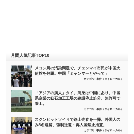
月間人気記事TOP10
メコン川の汚染問題で、チェンマイ市民が中国大
使館を包囲。中国「ミャンマーとやって」
カテゴリ:
事件（タイローカル）
「アジアの病人」タイ。病巣は中国にあり。中国
系企業の鉱石加工工場の建設停止処分。無許可で
着工。
カテゴリ:
事件（タイローカル）
スクンビットソイ４で路上売春を一掃。外国人の
み5名逮捕、強制送還・再入国禁止措置。
カテゴリ:
事件（タイローカル）