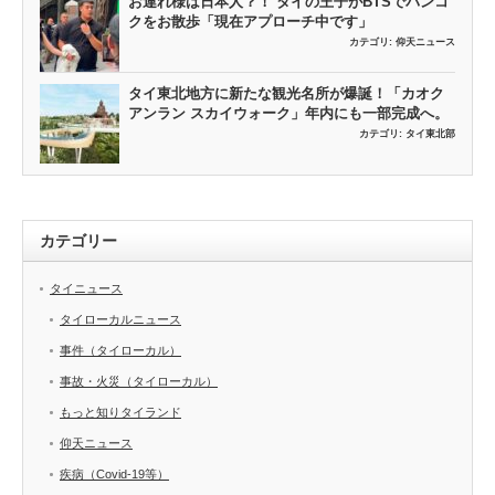
お連れ様は日本人？！ タイの王子がBTSでバンコ
クをお散歩「現在アプローチ中です」
カテゴリ:
仰天ニュース
タイ東北地方に新たな観光名所が爆誕！「カオク
アンラン スカイウォーク」年内にも一部完成へ。
カテゴリ:
タイ東北部
カテゴリー
タイニュース
タイローカルニュース
事件（タイローカル）
事故・火災（タイローカル）
もっと知りタイランド
仰天ニュース
疾病（Covid-19等）