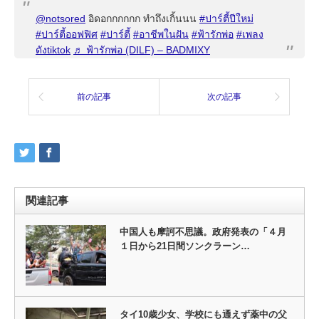
@notsored
อิดอกกกกกก ทำถึงเกิ้นนน
#ปาร์ตี้ปีใหม่
#ปาร์ตี้ออฟฟิศ
#ปาร์ตี้
#อาชีพในฝัน
#ฟ้ารักพ่อ
#เพลง
ดังtiktok
♬ ฟ้ารักพ่อ (DILF) – BADMIXY
前の記事
次の記事
関連記事
中国人も摩訶不思議。政府発表の「４月
１日から21日間ソンクラーン…
タイ10歳少女、学校にも通えず薬中の父