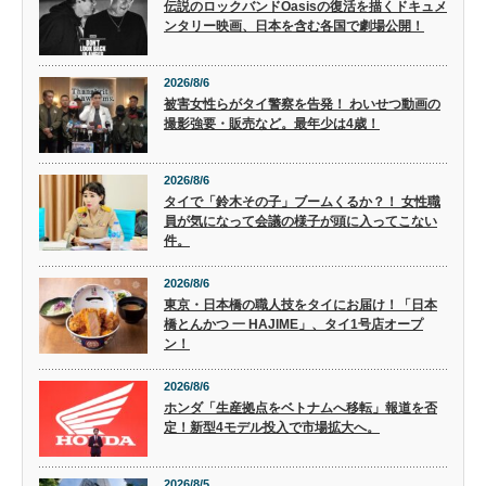
伝説のロックバンドOasisの復活を描くドキュメ
ンタリー映画、日本を含む各国で劇場公開！
2026/8/6
被害女性らがタイ警察を告発！ わいせつ動画の
撮影強要・販売など。最年少は4歳！
2026/8/6
タイで「鈴木その子」ブームくるか？！ 女性職
員が気になって会議の様子が頭に入ってこない
件。
2026/8/6
東京・日本橋の職人技をタイにお届け！「日本
橋とんかつ 一 HAJIME」、タイ1号店オープ
ン！
2026/8/6
ホンダ「生産拠点をベトナムへ移転」報道を否
定！新型4モデル投入で市場拡大へ。
2026/8/5