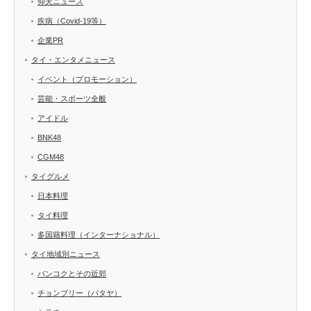
仰天ニュース
疾病（Covid-19等）
企業PR
タイ・エンタメニュース
イベント（プロモーション）
芸能・スポーツ全般
アイドル
BNK48
CGM48
タイグルメ
日本料理
タイ料理
多国籍料理（インターナショナル）
タイ地域別ニュース
バンコクとその近郊
チョンブリー（パタヤ）