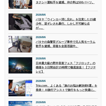
タクシー運転手を逮捕。仲介料は500バーツ。
2026/8/6
パタヤ「ウインカー消し忘れ」を注意した15歳
少年、逆ギレされ暴行。しかし不可解な点
が…。
2026/8/6
パタヤの偽警官グループ事件で元人気モーラム
歌手を逮捕。容疑を全面否認中。
2026/8/6
日本最大級の野外音楽フェス「フジロック」の
模様を３日間合計15時間で徹底放送！【フジテ
レビ】
2026/8/6
Trip.com、よくある「旅のお悩み解決術6選」を
発表！ AI旅行アシストで旅行をもっと快適に。
2026/8/6