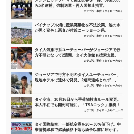
スクンビットソイ４で路上売春を一掃。外国人の
み5名逮捕、強制送還・再入国禁止措置。
カテゴリ:
事件（タイローカル）
パイナップル畑に産業廃棄物を不法投棄。池の水
が黒く変色し悪臭が付近に～ラヨーン県。
カテゴリ:
事件（タイローカル）
タイ人気旅行系ユーチューバーがジョージアで行
方不明となって2週間。タイ大使館も捜索支援。
カテゴリ:
事件（タイローカル）
ジョージアで行方不明のタイ人ユーチューバー、
現地ホテルで遺体で発見。2週間連絡とれず…。
カテゴリ:
事件（タイローカル）
タイ空港、10月16日から手荷物検査ルール変更。
本人不在でも開封可能に。「TSAロック」推奨！
カテゴリ:
タイローカルニュース
タイ国際航空、一部航空券を20～30％値下げ。中
東情勢緩和で燃油価格下落も紛争以前に届かず。