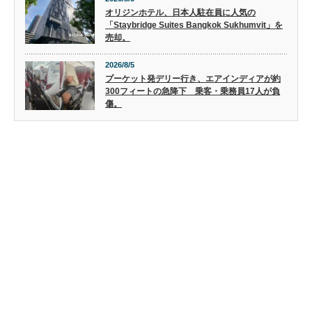
オリジンホテル、日本人駐在員に人気の
「Staybridge Suites Bangkok Sukhumvit」を
売却。
2026/8/5
プーケット発デリー行き、エアインディアが約
300フィートの急降下 乗客・乗務員17人が負
傷。