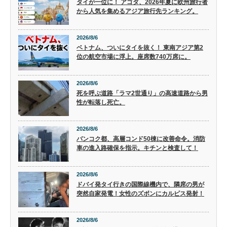
タイが一位に！ アゴダ、2026年夏に欧州旅行者
から人気を集めるアジア旅行先ランキング。
2026/8/6
ベトナム、ついにタイを抜く！ 東南アジア第2
位の航空市場に浮上。座席数740万席に。
2026/8/6
死を呼ぶ道路「ラマ2世通り」の高速道路から男
性が転落し死亡。
2026/8/6
バンコク都、高層コンド50棟に改善命令。消防
車の進入路確保を指示。キチンと検査して！
2026/8/6
ドバイ発タイ行きの国際線機内で、隣席の男が
突然自家発電！女性のズボンにカルピス発射！
2026/8/6