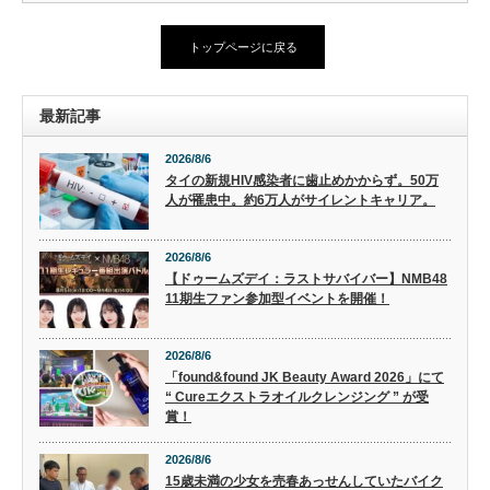
トップページに戻る
最新記事
2026/8/6
タイの新規HIV感染者に歯止めかからず。50万
人が罹患中。約6万人がサイレントキャリア。
2026/8/6
【ドゥームズデイ：ラストサバイバー】NMB48
11期生ファン参加型イベントを開催！
2026/8/6
「found&found JK Beauty Award 2026」にて
“ Cureエクストラオイルクレンジング ” が受
賞！
2026/8/6
15歳未満の少女を売春あっせんしていたバイク