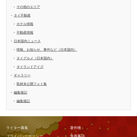
その他のエリア
タイ不動産
ホテル情報
不動産情報
日本国内ニュース
情報、お知らせ、事件など（日本国内）
タイグルメ（日本国内）
タイランドアイズ
ギャラリー
取材未公開フォト集
編集後記
編集後記
ライター募集
著作権
プライバシーポリシー
免責事項