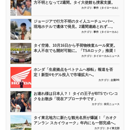
方不明となって2週間。タイ大使館も捜索支援。
カテゴリ:
事件（タイローカル）
ジョージアで行方不明のタイ人ユーチューバー、
現地ホテルで遺体で発見。2週間連絡とれず…。
カテゴリ:
事件（タイローカル）
タイ空港、10月16日から手荷物検査ルール変更。
本人不在でも開封可能に。「TSAロック」推奨！
カテゴリ:
タイローカルニュース
ホンダ「生産拠点をベトナムへ移転」報道を否
定！新型4モデル投入で市場拡大へ。
カテゴリ:
企業PR
お連れ様は日本人？！ タイの王子がBTSでバンコ
クをお散歩「現在アプローチ中です」
カテゴリ:
仰天ニュース
タイ東北地方に新たな観光名所が爆誕！「カオク
アンラン スカイウォーク」年内にも一部完成へ。
カテゴリ:
タイ東北部