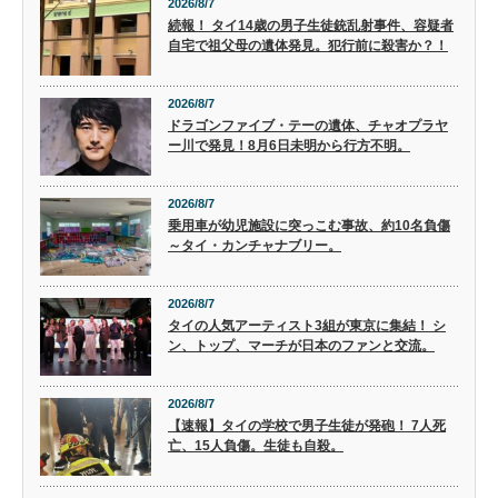
2026/8/7
続報！ タイ14歳の男子生徒銃乱射事件、容疑者
自宅で祖父母の遺体発見。犯行前に殺害か？！
2026/8/7
ドラゴンファイブ・テーの遺体、チャオプラヤ
ー川で発見！8月6日未明から行方不明。
2026/8/7
乗用車が幼児施設に突っこむ事故、約10名負傷
～タイ・カンチャナブリー。
2026/8/7
タイの人気アーティスト3組が東京に集結！ シ
ン、トップ、マーチが日本のファンと交流。
2026/8/7
【速報】タイの学校で男子生徒が発砲！ 7人死
亡、15人負傷。生徒も自殺。