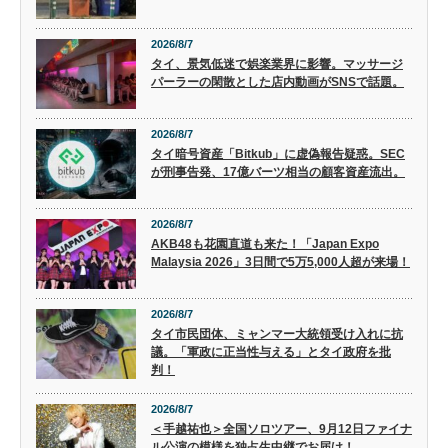
2026/8/7
タイ、景気低迷で娯楽業界に影響。マッサージ
パーラーの閑散とした店内動画がSNSで話題。
2026/8/7
タイ暗号資産「Bitkub」に虚偽報告疑惑。SEC
が刑事告発、17億バーツ相当の顧客資産流出。
2026/8/7
AKB48も花園直道も来た！「Japan Expo
Malaysia 2026」3日間で5万5,000人超が来場！
2026/8/7
タイ市民団体、ミャンマー大統領受け入れに抗
議。「軍政に正当性与える」とタイ政府を批
判！
2026/8/7
＜手越祐也＞全国ソロツアー、9月12日ファイナ
ル公演の模様を独占生中継でお届け！