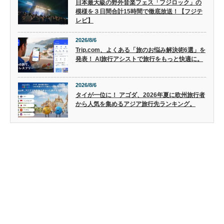
日本最大級の野外音楽フェス「フジロック」の
模様を３日間合計15時間で徹底放送！【フジテ
レビ】
2026/8/6
Trip.com、よくある「旅のお悩み解決術6選」を
発表！ AI旅行アシストで旅行をもっと快適に。
2026/8/6
タイが一位に！ アゴダ、2026年夏に欧州旅行者
から人気を集めるアジア旅行先ランキング。