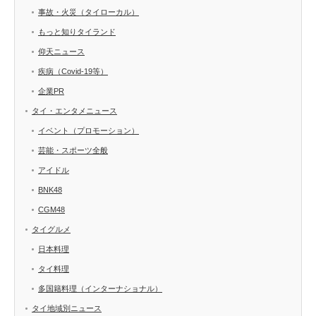
事故・火災（タイローカル）
もっと知りタイランド
仰天ニュース
疾病（Covid-19等）
企業PR
タイ・エンタメニュース
イベント（プロモーション）
芸能・スポーツ全般
アイドル
BNK48
CGM48
タイグルメ
日本料理
タイ料理
多国籍料理（インターナショナル）
タイ地域別ニュース