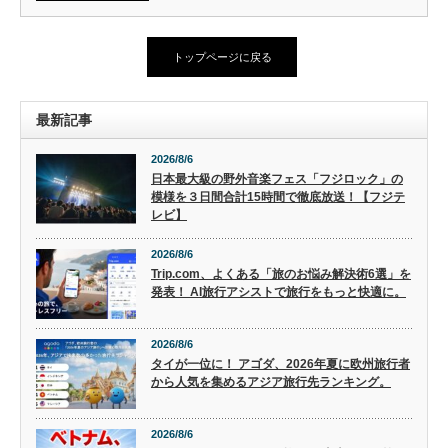
トップページに戻る
最新記事
2026/8/6
日本最大級の野外音楽フェス「フジロック」の
模様を３日間合計15時間で徹底放送！【フジテ
レビ】
2026/8/6
Trip.com、よくある「旅のお悩み解決術6選」を
発表！ AI旅行アシストで旅行をもっと快適に。
2026/8/6
タイが一位に！ アゴダ、2026年夏に欧州旅行者
から人気を集めるアジア旅行先ランキング。
2026/8/6