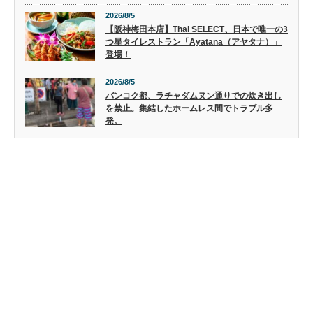
2026/8/5
【阪神梅田本店】Thai SELECT、日本で唯一の3
つ星タイレストラン「Ayatana（アヤタナ）」
登場！
2026/8/5
バンコク都、ラチャダムヌン通りでの炊き出し
を禁止。集結したホームレス間でトラブル多
発。