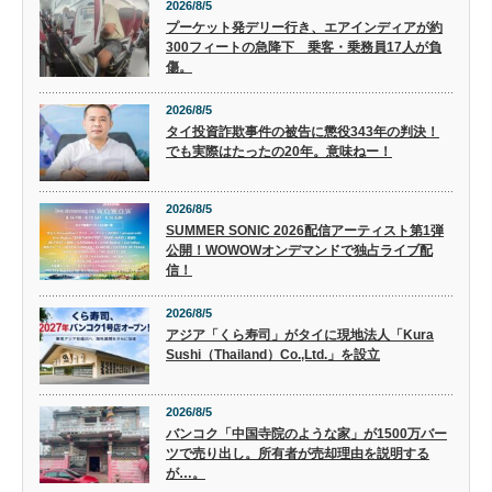
2026/8/5
プーケット発デリー行き、エアインディアが約
300フィートの急降下 乗客・乗務員17人が負
傷。
2026/8/5
タイ投資詐欺事件の被告に懲役343年の判決！
でも実際はたったの20年。意味ねー！
2026/8/5
SUMMER SONIC 2026配信アーティスト第1弾
公開！WOWOWオンデマンドで独占ライブ配
信！
2026/8/5
アジア「くら寿司」がタイに現地法人「Kura
Sushi（Thailand）Co.,Ltd.」を設立
2026/8/5
バンコク「中国寺院のような家」が1500万バー
ツで売り出し。所有者が売却理由を説明する
が…。