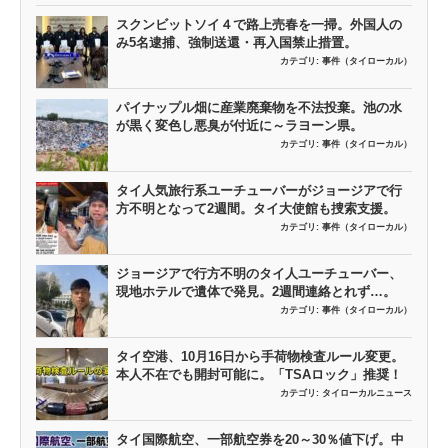
スクンビットソイ４で路上売春を一掃。外国人の
み5名逮捕、強制送還・再入国禁止措置。
カテゴリ:
事件（タイローカル）
パイナップル畑に産業廃棄物を不法投棄。池の水
が黒く変色し悪臭が付近に～ラヨーン県。
カテゴリ:
事件（タイローカル）
タイ人気旅行系ユーチューバーがジョージアで行
方不明となって2週間。タイ大使館も捜索支援。
カテゴリ:
事件（タイローカル）
ジョージアで行方不明のタイ人ユーチューバー、
現地ホテルで遺体で発見。2週間連絡とれず…。
カテゴリ:
事件（タイローカル）
タイ空港、10月16日から手荷物検査ルール変更。
本人不在でも開封可能に。「TSAロック」推奨！
カテゴリ:
タイローカルニュース
タイ国際航空、一部航空券を20～30％値下げ。中