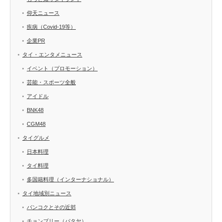
仰天ニュース
疾病（Covid-19等）
企業PR
タイ・エンタメニュース
イベント（プロモーション）
芸能・スポーツ全般
アイドル
BNK48
CGM48
タイグルメ
日本料理
タイ料理
多国籍料理（インターナショナル）
タイ地域別ニュース
バンコクとその近郊
チョンブリー（パタヤ）