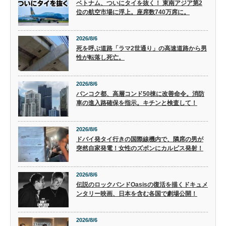
ベトナム、ついにタイを抜く！ 東南アジア第2
位の航空市場に浮上。座席数740万席に。
2026/8/6
死を呼ぶ道路「ラマ2世通り」の高速道路から男
性が転落し死亡。
2026/8/6
バンコク都、高層コンド50棟に改善命令。消防
車の進入路確保を指示。キチンと検査して！
2026/8/6
ドバイ発タイ行きの国際線機内で、隣席の男が
突然自家発電！女性のズボンにカルピス発射！
2026/8/6
伝説のロックバンドOasisの復活を描くドキュメ
ンタリー映画、日本を含む各国で劇場公開！
2026/8/6