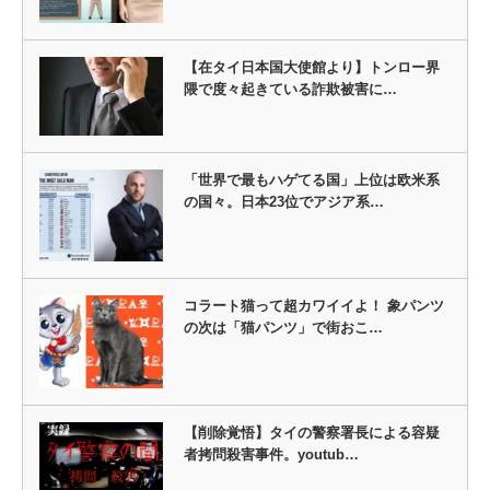
【在タイ日本国大使館より】トンロー界
隈で度々起きている詐欺被害に…
「世界で最もハゲてる国」上位は欧米系
の国々。日本23位でアジア系…
コラート猫って超カワイイよ！ 象パンツ
の次は「猫パンツ」で街おこ…
【削除覚悟】タイの警察署長による容疑
者拷問殺害事件。youtub…