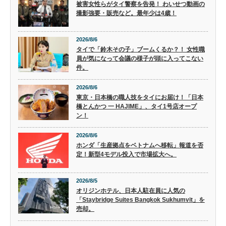
被害女性らがタイ警察を告発！ わいせつ動画の
撮影強要・販売など。最年少は4歳！
2026/8/6
タイで「鈴木その子」ブームくるか？！ 女性職
員が気になって会議の様子が頭に入ってこない
件。
2026/8/6
東京・日本橋の職人技をタイにお届け！「日本
橋とんかつ 一 HAJIME」、タイ1号店オープ
ン！
2026/8/6
ホンダ「生産拠点をベトナムへ移転」報道を否
定！新型4モデル投入で市場拡大へ。
2026/8/5
オリジンホテル、日本人駐在員に人気の
「Staybridge Suites Bangkok Sukhumvit」を
売却。