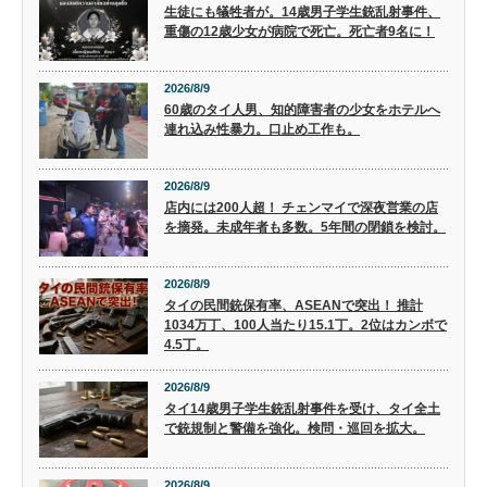
生徒にも犠牲者が。14歳男子学生銃乱射事件、
重傷の12歳少女が病院で死亡。死亡者9名に！
2026/8/9
60歳のタイ人男、知的障害者の少女をホテルへ
連れ込み性暴力。口止め工作も。
2026/8/9
店内には200人超！ チェンマイで深夜営業の店
を摘発。未成年者も多数。5年間の閉鎖を検討。
2026/8/9
タイの民間銃保有率、ASEANで突出！ 推計
1034万丁、100人当たり15.1丁。2位はカンボで
4.5丁。
2026/8/9
タイ14歳男子学生銃乱射事件を受け、タイ全土
で銃規制と警備を強化。検問・巡回を拡大。
2026/8/9