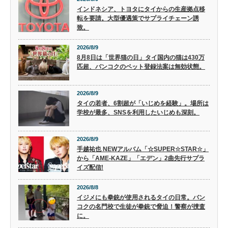
インドネシア、トヨタにタイからの生産拠点移
転を要請。大型優遇策でサプライチェーン誘
致。
2026/8/9
8月8日は「世界猫の日」タイ国内の猫は430万
匹超、バンコクのペット登録法案は無効状態。
2026/8/9
タイの若者、6割超が「いじめを経験」。場所は
学校が最多、SNSを利用したいじめも深刻。
2026/8/9
手越祐也 NEWアルバム「☆SUPER☆STAR☆」
から「AME-KAZE」「エデン」2曲先行サプラ
イズ配信!
2026/8/8
イジメにも拳銃が使用されるタイの日常。バン
コクの名門校で生徒が拳銃で脅迫！警察が捜査
に。