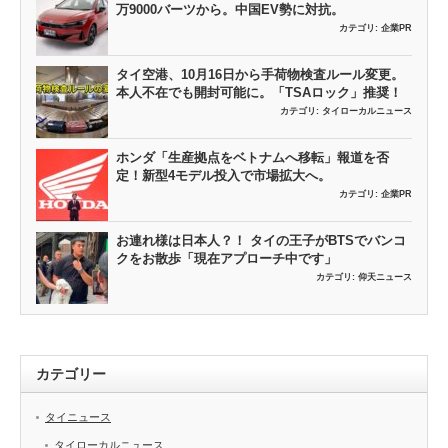
万9000バーツから。中国EV勢に対抗。
カテゴリ:
企業PR
タイ空港、10月16日から手荷物検査ルール変更。
本人不在でも開封可能に。「TSAロック」推奨！
カテゴリ:
タイローカルニュース
ホンダ「生産拠点をベトナムへ移転」報道を否
定！新型4モデル投入で市場拡大へ。
カテゴリ:
企業PR
お連れ様は日本人？！ タイの王子がBTSでバンコ
クをお散歩「現在アプローチ中です」
カテゴリ:
仰天ニュース
カテゴリー
タイニュース
タイローカルニュース