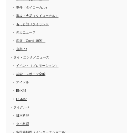
事件（タイローカル）
事故・火災（タイローカル）
もっと知りタイランド
仰天ニュース
疾病（Covid-19等）
企業PR
タイ・エンタメニュース
イベント（プロモーション）
芸能・スポーツ全般
アイドル
BNK48
CGM48
タイグルメ
日本料理
タイ料理
多国籍料理（インターナショナル）