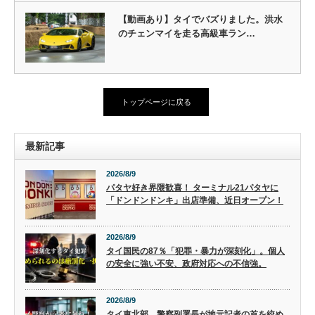
【動画あり】タイでバズりました。洪水
のチェンマイを走る高級車ラン…
トップページに戻る
最新記事
2026/8/9
パタヤ好き界隈歓喜！ ターミナル21パタヤに
「ドンドンドンキ」出店準備、近日オープン！
2026/8/9
タイ国民の87％「犯罪・暴力が深刻化」。個人
の安全に強い不安、政府対応への不信強。
2026/8/9
タイ東北部、警察副署長が地元記者の首を絞め