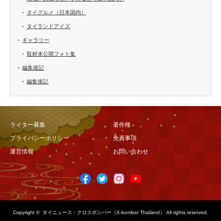
タイグルメ（日本国内）
タイランドアイズ
ギャラリー
取材未公開フォト集
編集後記
編集後記
ライター募集
著作権
プライバシーポリシー
免責事項
運営情報
お問い合わせ
Copyright ©
タイニュース・クロスボンバー（X-bomber Thailand）
All rights reserved.