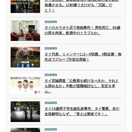
負傷させる。12針縫う大けがも「冗談」だ
と？！
2026/8/9
タイのカラオケ店で発砲事件！ 男性死亡、66歳
の男を拘束。飲酒中のトラブルか。
2026/8/9
タイ代表、ミャンマーに2―0快勝。4戦全勝・無
失点でグループB首位突破！
2026/8/9
タイ世論調査「公務員を続けるべきか、それと
も辞めるか」半数が退職検討なし。安定を求
ム。
2026/8/9
タイ14歳男子学生銃乱射事件、タイ警察、未だ
全容解明ならず。「答えは簡単です！」
2026/8/9