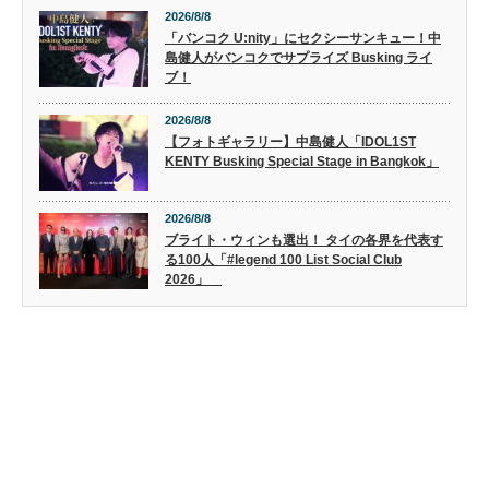
2026/8/8
「バンコク U:nity」にセクシーサンキュー！中
島健人がバンコクでサプライズ Busking ライ
ブ！
2026/8/8
【フォトギャラリー】中島健人「IDOL1ST
KENTY Busking Special Stage in Bangkok」
2026/8/8
ブライト・ウィンも選出！ タイの各界を代表す
る100人「#legend 100 List Social Club
2026」