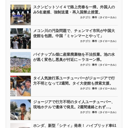
スクンビットソイ４で路上売春を一掃。外国人の
み5名逮捕、強制送還・再入国禁止措置。
カテゴリ:
事件（タイローカル）
メコン川の汚染問題で、チェンマイ市民が中国大
使館を包囲。中国「ミャンマーとやって」
カテゴリ:
事件（タイローカル）
パイナップル畑に産業廃棄物を不法投棄。池の水
が黒く変色し悪臭が付近に～ラヨーン県。
カテゴリ:
事件（タイローカル）
タイ人気旅行系ユーチューバーがジョージアで行
方不明となって2週間。タイ大使館も捜索支援。
カテゴリ:
事件（タイローカル）
ジョージアで行方不明のタイ人ユーチューバー、
現地ホテルで遺体で発見。2週間連絡とれず…。
カテゴリ:
事件（タイローカル）
ホンダ、新型「シティ」発表！ ハイブリッド車61