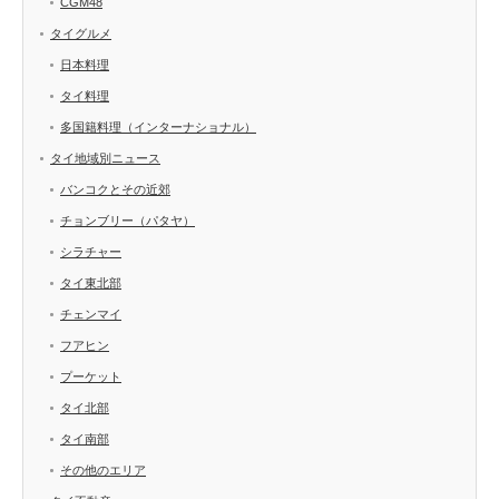
CGM48
タイグルメ
日本料理
タイ料理
多国籍料理（インターナショナル）
タイ地域別ニュース
バンコクとその近郊
チョンブリー（パタヤ）
シラチャー
タイ東北部
チェンマイ
フアヒン
プーケット
タイ北部
タイ南部
その他のエリア