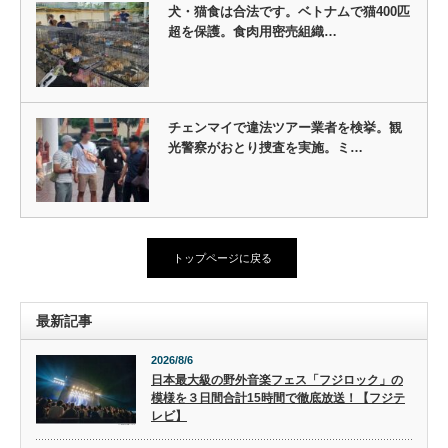
犬・猫食は合法です。ベトナムで猫400匹
超を保護。食肉用密売組織…
チェンマイで違法ツアー業者を検挙。観
光警察がおとり捜査を実施。ミ…
トップページに戻る
最新記事
2026/8/6
日本最大級の野外音楽フェス「フジロック」の
模様を３日間合計15時間で徹底放送！【フジテ
レビ】