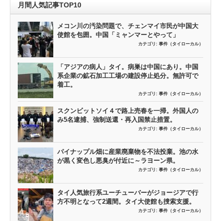
月間人気記事TOP10
メコン川の汚染問題で、チェンマイ市民が中国大
使館を包囲。中国「ミャンマーとやって」
カテゴリ:
事件（タイローカル）
「アジアの病人」タイ。病巣は中国にあり。中国
系企業の鉱石加工工場の建設停止処分。無許可で
着工。
カテゴリ:
事件（タイローカル）
スクンビットソイ４で路上売春を一掃。外国人の
み5名逮捕、強制送還・再入国禁止措置。
カテゴリ:
事件（タイローカル）
パイナップル畑に産業廃棄物を不法投棄。池の水
が黒く変色し悪臭が付近に～ラヨーン県。
カテゴリ:
事件（タイローカル）
タイ人気旅行系ユーチューバーがジョージアで行
方不明となって2週間。タイ大使館も捜索支援。
カテゴリ:
事件（タイローカル）