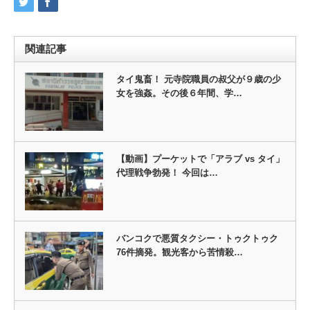
関連記事
タイ鬼畜！ 元寺院職員の叔父が９歳の少
女を強姦。その後６年間、学…
【動画】プーケットで「アラブ vs タイ」
代理戦争勃発！ 今回は…
バンコクで悪質タクシー・トゥクトゥク
76件摘発。観光客から苦情殺…