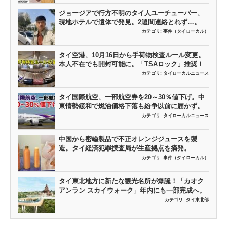
ジョージアで行方不明のタイ人ユーチューバー、
現地ホテルで遺体で発見。2週間連絡とれず…。
カテゴリ:
事件（タイローカル）
タイ空港、10月16日から手荷物検査ルール変更。
本人不在でも開封可能に。「TSAロック」推奨！
カテゴリ:
タイローカルニュース
タイ国際航空、一部航空券を20～30％値下げ。中
東情勢緩和で燃油価格下落も紛争以前に届かず。
カテゴリ:
タイローカルニュース
中国から密輸製品で不正オレンジジュースを製
造。タイ経済犯罪捜査局が生産拠点を摘発。
カテゴリ:
事件（タイローカル）
タイ東北地方に新たな観光名所が爆誕！「カオク
アンラン スカイウォーク」年内にも一部完成へ。
カテゴリ:
タイ東北部