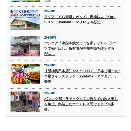
2026/8/5
アジア「くら寿司」がタイに現地法人「Kura
Sushi（Thailand）Co.,Ltd.」を設立
2026/8/5
バンコク「中国寺院のような家」が1500万バー
ツで売り出し。所有者が売却理由を説明する
が…。
2026/8/5
【阪神梅田本店】Thai SELECT、日本で唯一の3
つ星タイレストラン「Ayatana（アヤタナ）」
登場！
2026/8/5
バンコク都、ラチャダムヌン通りでの炊き出し
を禁止。集結したホームレス間でトラブル多
発。