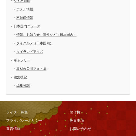
タイ不動産
ホテル情報
不動産情報
日本国内ニュース
情報、お知らせ、事件など（日本国内）
タイグルメ（日本国内）
タイランドアイズ
ギャラリー
取材未公開フォト集
編集後記
編集後記
ライター募集
著作権
プライバシーポリシー
免責事項
運営情報
お問い合わせ