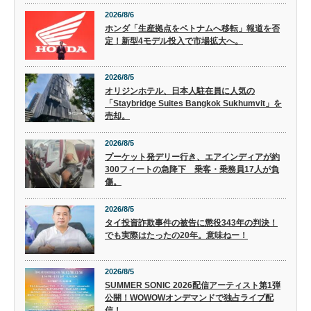
2026/8/6
ホンダ「生産拠点をベトナムへ移転」報道を否
定！新型4モデル投入で市場拡大へ。
2026/8/5
オリジンホテル、日本人駐在員に人気の
「Staybridge Suites Bangkok Sukhumvit」を
売却。
2026/8/5
プーケット発デリー行き、エアインディアが約
300フィートの急降下 乗客・乗務員17人が負
傷。
2026/8/5
タイ投資詐欺事件の被告に懲役343年の判決！
でも実際はたったの20年。意味ねー！
2026/8/5
SUMMER SONIC 2026配信アーティスト第1弾
公開！WOWOWオンデマンドで独占ライブ配
信！