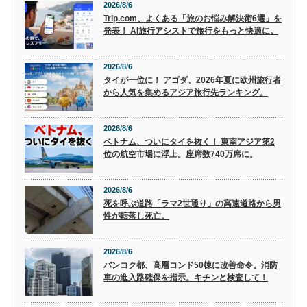
2026/8/6
Trip.com、よくある「旅のお悩み解決術6選」を
発表！ AI旅行アシストで旅行をもっと快適に。
2026/8/6
タイが一位に！ アゴダ、2026年夏に欧州旅行者
から人気を集めるアジア旅行先ランキング。
2026/8/6
ベトナム、ついにタイを抜く！ 東南アジア第2
位の航空市場に浮上。座席数740万席に。
2026/8/6
死を呼ぶ道路「ラマ2世通り」の高速道路から男
性が転落し死亡。
2026/8/6
バンコク都、高層コンド50棟に改善命令。消防
車の進入路確保を指示。キチンと検査して！