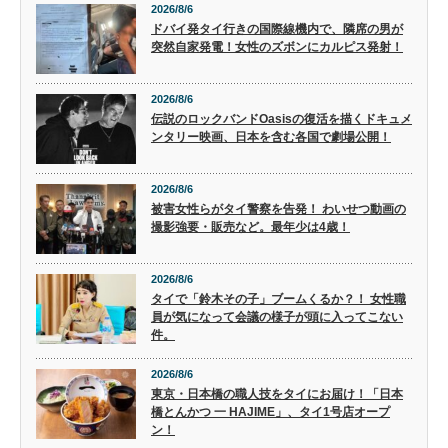
2026/8/6
ドバイ発タイ行きの国際線機内で、隣席の男が
突然自家発電！女性のズボンにカルピス発射！
2026/8/6
伝説のロックバンドOasisの復活を描くドキュメ
ンタリー映画、日本を含む各国で劇場公開！
2026/8/6
被害女性らがタイ警察を告発！ わいせつ動画の
撮影強要・販売など。最年少は4歳！
2026/8/6
タイで「鈴木その子」ブームくるか？！ 女性職
員が気になって会議の様子が頭に入ってこない
件。
2026/8/6
東京・日本橋の職人技をタイにお届け！「日本
橋とんかつ 一 HAJIME」、タイ1号店オープ
ン！