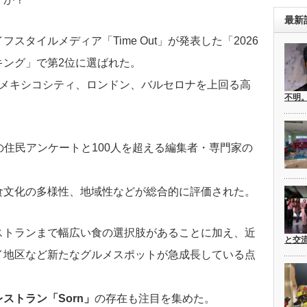
最新
スタイルメディア「Time Out」が発表した「2026
キング」で第2位に選ばれた。
はメキシコシティ、ロンドン、バルセロナを上回る高
不明
上の住民アンケートと100人を超える編集者・専門家の
食文化の多様性、地域性などが総合的に評価された。
ストランまで幅広い食の選択肢があることに加え、近
と交
イ地区など新たなグルメスポットが急成長している点
ストラン「Sorn」
の存在も注目を集めた。