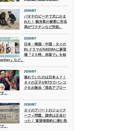
2026/8/7
パタヤのビーチで犬にかま
れた！ 観光客の被害に市当
局がワクチンなど対処。
2026/8/7
日本・韓国・中国・タイの
BLドラマがABEMAに新登
場『２５時、赤坂で』を始
gether』など。
2026/8/7
連れていたのは日本人？！
タイの王子がBTSでバンコ
クをお散歩「現在アプロー
です」
2026/8/7
タイのアパートのジョイナ
ーフィ問題、請求は正当だ
った！ 賃貸借契約に潜む危
ワナ。