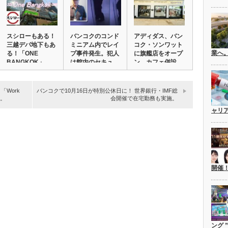
スシローもある！
バンコクのコンド
アディダス、バン
三越デパ地下もあ
ミニアム内でレイ
コク・ソンワット
業へ
る！「ONE
プ事件発生。犯人
に旗艦店をオープ
BANGKOK」
は館内のセキュ
ン。カフェ併設
グ…
リ…
の…
Work
バンコクで10月16日が特別公休日に！ 世界銀行・IMF総
合。
会開催で在宅勤務も実施。
ャリ
開催
ング 