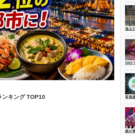
漁る
SNS
ンキング TOP10
客資
超が