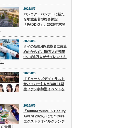
2026/8/7
バンコク・バンナーに新た
な地域密着型複合施設
「PADDIO」。2026年末開
。
2026/8/6
タイの新規HIV感染者に歯止
めかからず。50万人が罹患
中。約6万人がサイレントキ
ア。
2026/8/6
【ドゥームズデイ：ラスト
サバイバー】NMB48 11期
生ファン参加型イベントを
！
2026/8/6
「found&found JK Beauty
Award 2026」にて “ Cure
エクストラオイルクレンジ
” が受賞！