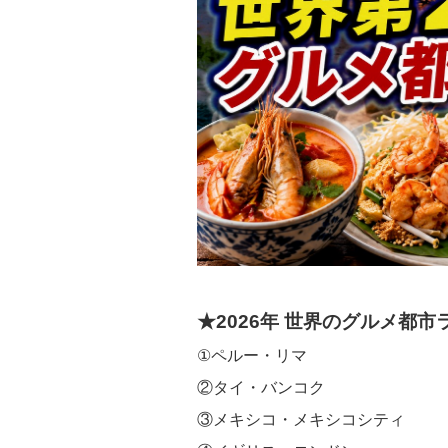
★2026年 世界のグルメ都市ラ
①ペルー・リマ
②タイ・バンコク
③メキシコ・メキシコシティ