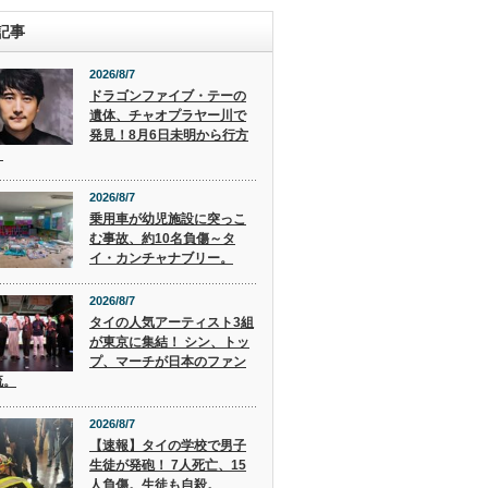
記事
2026/8/7
ドラゴンファイブ・テーの
遺体、チャオプラヤー川で
発見！8月6日未明から行方
。
2026/8/7
乗用車が幼児施設に突っこ
む事故、約10名負傷～タ
イ・カンチャナブリー。
2026/8/7
タイの人気アーティスト3組
が東京に集結！ シン、トッ
プ、マーチが日本のファン
流。
2026/8/7
【速報】タイの学校で男子
生徒が発砲！ 7人死亡、15
人負傷。生徒も自殺。