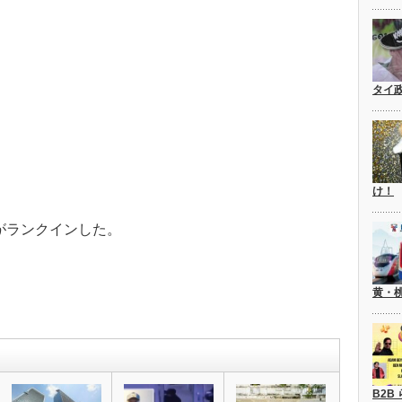
タイ
け！
がランクインした。
黄・
B2B