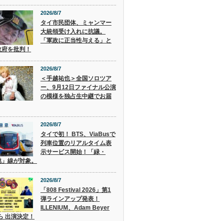
2026/8/7
タイ市民団体、ミャンマー
大統領受け入れに抗議。
「軍政に正当性与える」と
政府を批判！
2026/8/7
＜手越祐也＞全国ソロツア
ー、9月12日ファイナル公演
の模様を独占生中継でお届
2026/8/7
タイで初！ BTS、ViaBusで
列車位置のリアルタイム表
示サービス開始！「緑・
桃」線が対象。
2026/8/7
「808 Festival 2026」第1
弾ラインアップ発表！
ILLENIUM、Adam Beyer
 ら 出演決定！