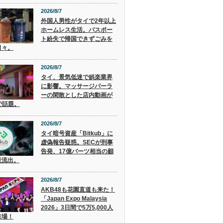
2026/8/7
外国人男性がタイで2年以上
ホームレス生活。パスポー
ト紛失で帰国できずごみを
日々。
2026/8/7
タイ、景気低迷で娯楽業界
に影響。マッサージパーラ
ーの閑散とした店内動画が
で話題。
2026/8/7
タイ暗号資産「Bitkub」に
虚偽報告疑惑。SECが刑事
告発、17億バーツ相当の顧
産流出。
2026/8/7
AKB48も花園直道も来た！
「Japan Expo Malaysia
2026」3日間で5万5,000人
来場！