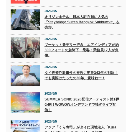
2026/8/5
オリジンホテル、日本人駐在員に人気の
「Staybridge Suites Bangkok Sukhumvit」を
売却。
2026/8/5
プーケット発デリー行き、エアインディアが約
300フィートの急降下 乗客・乗務員17人が負
傷。
2026/8/5
タイ投資詐欺事件の被告に懲役343年の判決！
でも実際はたったの20年。意味ねー！
2026/8/5
SUMMER SONIC 2026配信アーティスト第1弾
公開！WOWOWオンデマンドで独占ライブ配
信！
2026/8/5
アジア「くら寿司」がタイに現地法人「Kura