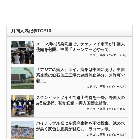
月間人気記事TOP10
メコン川の汚染問題で、チェンマイ市民が中国大
使館を包囲。中国「ミャンマーとやって」
カテゴリ:
事件（タイローカル）
「アジアの病人」タイ。病巣は中国にあり。中国
系企業の鉱石加工工場の建設停止処分。無許可で
着工。
カテゴリ:
事件（タイローカル）
スクンビットソイ４で路上売春を一掃。外国人の
み5名逮捕、強制送還・再入国禁止措置。
カテゴリ:
事件（タイローカル）
パイナップル畑に産業廃棄物を不法投棄。池の水
が黒く変色し悪臭が付近に～ラヨーン県。
カテゴリ:
事件（タイローカル）