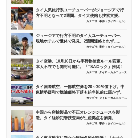
タイ人気旅行系ユーチューバーがジョージアで行
方不明となって2週間。タイ大使館も捜索支援。
カテゴリ:
事件（タイローカル）
ジョージアで行方不明のタイ人ユーチューバー、
現地ホテルで遺体で発見。2週間連絡とれず…。
カテゴリ:
事件（タイローカル）
タイ空港、10月16日から手荷物検査ルール変更。
本人不在でも開封可能に。「TSAロック」推奨！
カテゴリ:
タイローカルニュース
タイ国際航空、一部航空券を20～30％値下げ。中
東情勢緩和で燃油価格下落も紛争以前に届かず。
カテゴリ:
タイローカルニュース
中国から密輸製品で不正オレンジジュースを製
造。タイ経済犯罪捜査局が生産拠点を摘発。
カテゴリ:
事件（タイローカル）
タイ東北地方に新たな観光名所が爆誕！「カオク