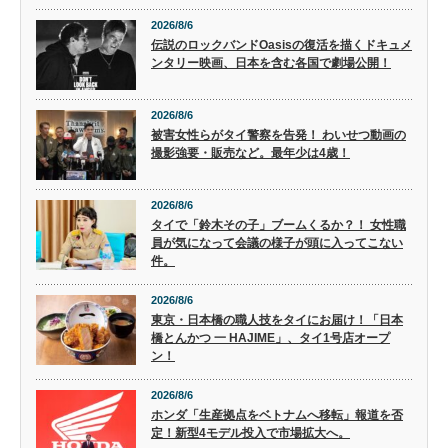
2026/8/6
伝説のロックバンドOasisの復活を描くドキュメ
ンタリー映画、日本を含む各国で劇場公開！
2026/8/6
被害女性らがタイ警察を告発！ わいせつ動画の
撮影強要・販売など。最年少は4歳！
2026/8/6
タイで「鈴木その子」ブームくるか？！ 女性職
員が気になって会議の様子が頭に入ってこない
件。
2026/8/6
東京・日本橋の職人技をタイにお届け！「日本
橋とんかつ 一 HAJIME」、タイ1号店オープ
ン！
2026/8/6
ホンダ「生産拠点をベトナムへ移転」報道を否
定！新型4モデル投入で市場拡大へ。