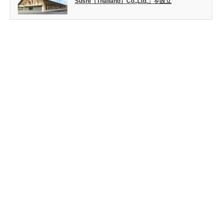
Sushi（Thailand）Co.,Ltd.」を設立