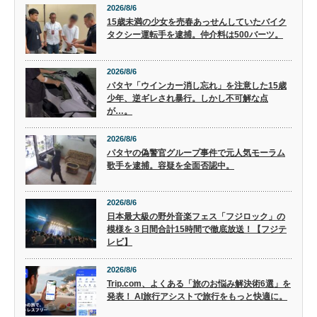
2026/8/6
15歳未満の少女を売春あっせんしていたバイク
タクシー運転手を逮捕。仲介料は500バーツ。
2026/8/6
パタヤ「ウインカー消し忘れ」を注意した15歳
少年、逆ギレされ暴行。しかし不可解な点
が…。
2026/8/6
パタヤの偽警官グループ事件で元人気モーラム
歌手を逮捕。容疑を全面否認中。
2026/8/6
日本最大級の野外音楽フェス「フジロック」の
模様を３日間合計15時間で徹底放送！【フジテ
レビ】
2026/8/6
Trip.com、よくある「旅のお悩み解決術6選」を
発表！ AI旅行アシストで旅行をもっと快適に。