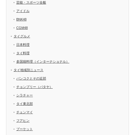
芸能・スポーツ全般
アイドル
BNK48
CGM48
タイグルメ
日本料理
タイ料理
多国籍料理（インターナショナル）
タイ地域別ニュース
バンコクとその近郊
チョンブリー（パタヤ）
シラチャー
タイ東北部
チェンマイ
フアヒン
プーケット