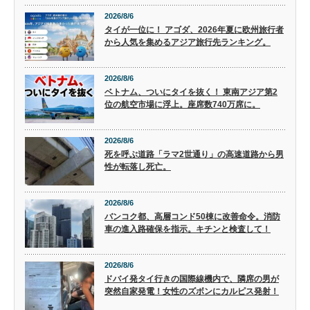
2026/8/6
タイが一位に！ アゴダ、2026年夏に欧州旅行者
から人気を集めるアジア旅行先ランキング。
2026/8/6
ベトナム、ついにタイを抜く！ 東南アジア第2
位の航空市場に浮上。座席数740万席に。
2026/8/6
死を呼ぶ道路「ラマ2世通り」の高速道路から男
性が転落し死亡。
2026/8/6
バンコク都、高層コンド50棟に改善命令。消防
車の進入路確保を指示。キチンと検査して！
2026/8/6
ドバイ発タイ行きの国際線機内で、隣席の男が
突然自家発電！女性のズボンにカルピス発射！