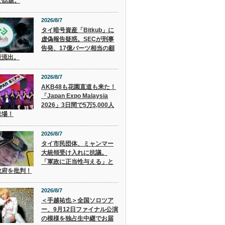
で話題。
2026/8/7
タイ暗号資産「Bitkub」に
虚偽報告疑惑。SECが刑事
告発、17億バーツ相当の顧
産流出。
2026/8/7
AKB48も花園直道も来た！
「Japan Expo Malaysia
2026」3日間で5万5,000人
来場！
2026/8/7
タイ市民団体、ミャンマー
大統領受け入れに抗議。
「軍政に正当性与える」と
政府を批判！
2026/8/7
＜手越祐也＞全国ソロツア
ー、9月12日ファイナル公演
の模様を独占生中継でお届