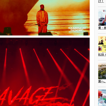
け！
黄・
B2B
業へ