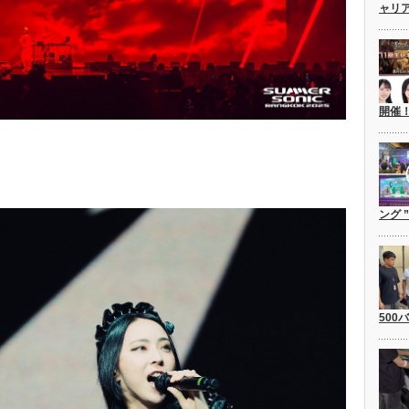
ャリ
開催
ング 
500