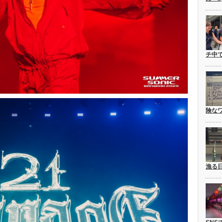
チ中
険な
漁る