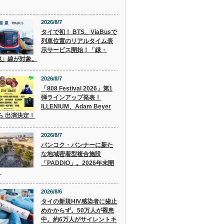
2026/8/7
タイで初！ BTS、ViaBusで
列車位置のリアルタイム表
示サービス開始！「緑・
桃」線が対象。
2026/8/7
「808 Festival 2026」第1
弾ラインアップ発表！
ILLENIUM、Adam Beyer
 ら 出演決定！
2026/8/7
バンコク・バンナーに新た
な地域密着型複合施設
「PADDIO」。2026年末開
。
2026/8/6
タイの新規HIV感染者に歯止
めかからず。50万人が罹患
中。約6万人がサイレントキ