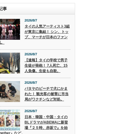
記事
2026/8/7
タイの人気アーティスト3組
が東京に集結！ シン、トッ
プ、マーチが日本のファン
流。
2026/8/7
【速報】タイの学校で男子
生徒が発砲！ 7人死亡、15
人負傷。生徒も自殺。
2026/8/7
パタヤのビーチで犬にかま
れた！ 観光客の被害に市当
局がワクチンなど対処。
2026/8/7
日本・韓国・中国・タイの
BLドラマがABEMAに新登
場『２５時、赤坂で』を始
gether』など。