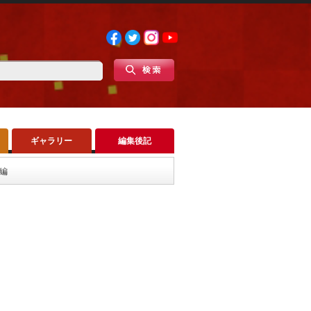
ギャラリー
編集後記
）編