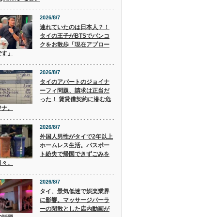
2026/8/7
連れていたのは日本人？！
タイの王子がBTSでバンコ
クをお散歩「現在アプロー
です」
2026/8/7
タイのアパートのジョイナ
ーフィ問題、請求は正当だ
った！ 賃貸借契約に潜む危
ワナ。
2026/8/7
外国人男性がタイで2年以上
ホームレス生活。パスポー
ト紛失で帰国できずごみを
日々。
2026/8/7
タイ、景気低迷で娯楽業界
に影響。マッサージパーラ
ーの閑散とした店内動画が