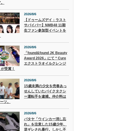
ア。
2026/8/6
【ドゥームズデイ：ラスト
サバイバー】NMB48 11期
生ファン参加型イベントを
！
2026/8/6
「found&found JK Beauty
Award 2026」にて “ Cure
エクストラオイルクレンジ
” が受賞！
2026/8/6
15歳未満の少女を売春あっ
せんしていたバイクタクシ
ー運転手を逮捕。仲介料は
バーツ。
2026/8/6
パタヤ「ウインカー消し忘
れ」を注意した15歳少年、
逆ギレされ暴行。しかし不