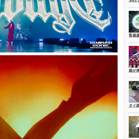
SNS
客資
超が
タイ