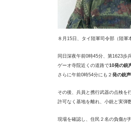
８月15日、タイ陸軍司令部（陸軍
同日深夜午前0時45分、第162
ゲーオ寺院近くの道路で
10発の銃
さらに午前0時54分にも２
発の銃声
その後、兵員と携行武器の点検を
許可なく基地を離れ、小銃と実弾
現場を確認し、住民２名の負傷が