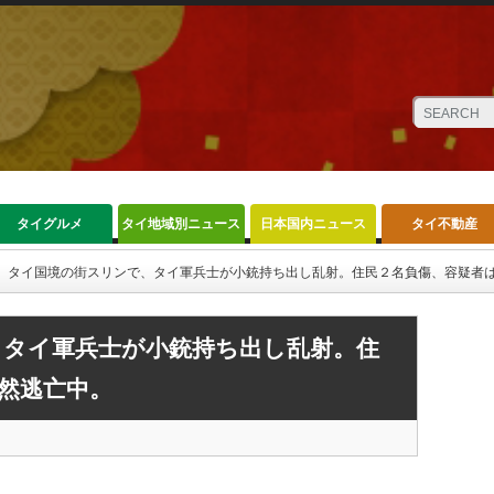
タイグルメ
タイ地域別ニュース
日本国内ニュース
タイ不動産
タイ国境の街スリンで、タイ軍兵士が小銃持ち出し乱射。住民２名負傷、容疑者
、タイ軍兵士が小銃持ち出し乱射。住
然逃亡中。