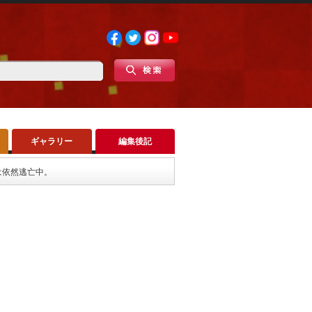
ギャラリー
編集後記
は依然逃亡中。