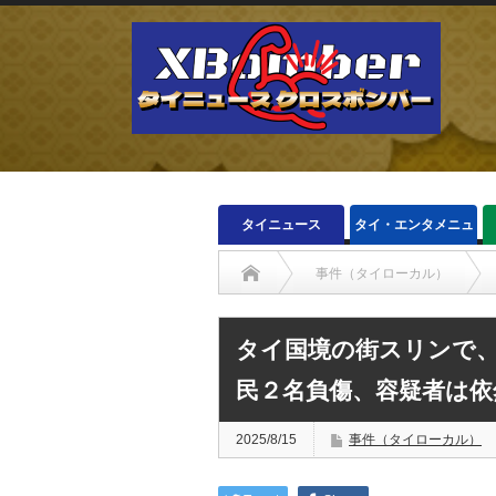
タイニュース
タイ・エンタメニュ
ース
事件（タイローカル）
タイ国境の街スリンで
民２名負傷、容疑者は依
2025/8/15
事件（タイローカル）