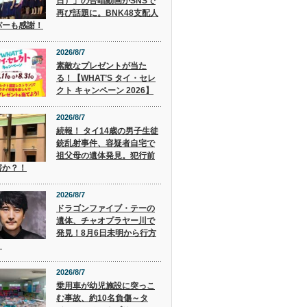
日）」の合唱動画がSNSで
再び話題に。BNK48支配人
パーも感謝！
2026/8/7
素敵なプレゼントが当た
る！【WHAT’S タイ・セレ
クト キャンペーン 2026】
2026/8/7
続報！ タイ14歳の男子生徒
銃乱射事件、容疑者自宅で
祖父母の遺体発見。犯行前
害か？！
2026/8/7
ドラゴンファイブ・テーの
遺体、チャオプラヤー川で
発見！8月6日未明から行方
。
2026/8/7
乗用車が幼児施設に突っこ
む事故、約10名負傷～タ