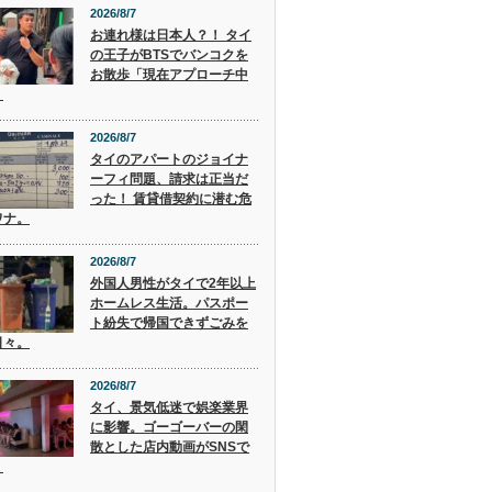
2026/8/7
お連れ様は日本人？！ タイ
の王子がBTSでバンコクを
お散歩「現在アプローチ中
」
2026/8/7
タイのアパートのジョイナ
ーフィ問題、請求は正当だ
った！ 賃貸借契約に潜む危
ワナ。
2026/8/7
外国人男性がタイで2年以上
ホームレス生活。パスポー
ト紛失で帰国できずごみを
日々。
2026/8/7
タイ、景気低迷で娯楽業界
に影響。ゴーゴーバーの閑
散とした店内動画がSNSで
。