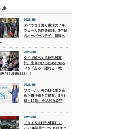
記事
2026/8/8
タイでゴミ漁り生活のノル
ウェー人男性を保護。3年超
のオーバーステイ、母国へ
。
2026/8/8
タイで頻出する銃乱射事
件。生きのびるために知る
べき「走る・隠れる・戦
の原則！最後は戦え！
2026/8/8
ワコール、母の日に愛を込
めた贈り物をご提案。8月8
日～12日、全品30％OFF
2026/8/8
「タイ５大銃乱射事件」
2020年以降だけでも相次ぐ