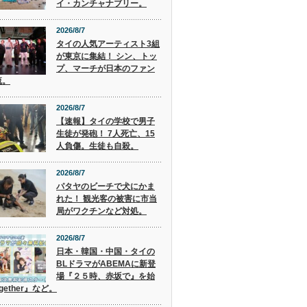
イ・カンチャナブリー。
2026/8/7
タイの人気アーティスト3組
が東京に集結！ シン、トッ
プ、マーチが日本のファン
流。
2026/8/7
【速報】タイの学校で男子
生徒が発砲！ 7人死亡、15
人負傷。生徒も自殺。
2026/8/7
パタヤのビーチで犬にかま
れた！ 観光客の被害に市当
局がワクチンなど対処。
2026/8/7
日本・韓国・中国・タイの
BLドラマがABEMAに新登
場『２５時、赤坂で』を始
gether』など。