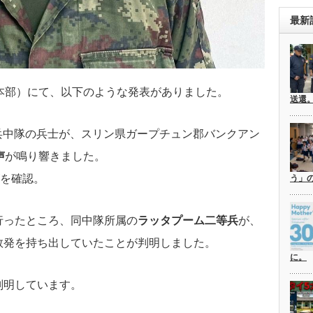
最新
本部）にて、以下のような発表がありました。
送還
3歩兵中隊の兵士が、スリン県ガープチュン郡バンクアン
声
が鳴り響きました。
を確認。
う」
行ったところ、同中隊所属の
ラッタプーム二等兵
が、
数発を持ち出していたことが判明しました。
に。
判明しています。