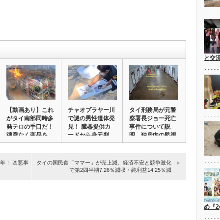
と交
【動画あり】これ
チャオプラヤー川
タイ刑務局が元警
がタイ南部同時多
で謎の男性遺体発
察署長ジョー死亡
発テロの手口だ！
見！ 臓器提供カ
事件について説
躊躇なく商品を…
ードから身元判
明。独房内の監視
明…
カ…
年！ 凶悪事
タイの国民食「ママー」が売上減。経済不安と競争激化
で第2四半期7.26％減収・純利益14.25％減
め『2