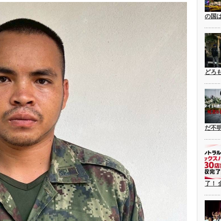
の国
どろ
だ不
了！ 