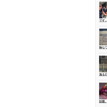
です
険な
漁る
話題