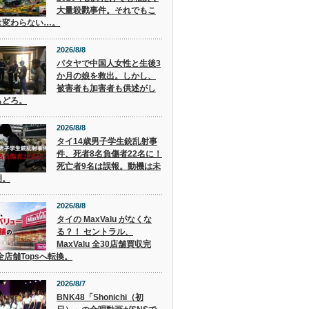
大量殺戮事件。それでもこ
は変わらない…。
2026/8/8
パタヤで中国人女性と生後3
か月の娘を救出。しかし、
被害者も加害者も供述がし
もどろ。
2026/8/8
タイ14歳男子学生銃乱射事
件、死者8名負傷者22名に！
死亡者9名は誤報。動機は未
明。
2026/8/8
タイの MaxValu がなくな
る？！ セントラル、
MaxValu 全30店舗買収完
全店舗Topsへ転換。
2026/8/7
BNK48「Shonichi（初