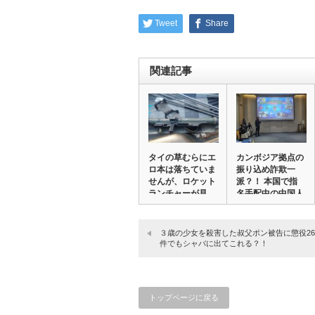
Tweet
Share
関連記事
タイの草むらにエ
カンボジア拠点の
ロ本は落ちていま
振り込め詐欺一
せんが、ロケット
派？！ 本国で指
ランチャーが見
名手配中の中国人
つ…
を…
３歳の少女を殺害した叔父ポン被告に懲役26
件でもシャバに出てこれる？！
トップページに戻る