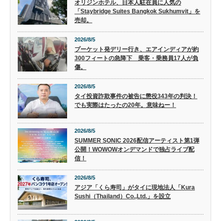
オリジンホテル、日本人駐在員に人気の
「Staybridge Suites Bangkok Sukhumvit」を
売却。
2026/8/5
プーケット発デリー行き、エアインディアが約
300フィートの急降下 乗客・乗務員17人が負
傷。
2026/8/5
タイ投資詐欺事件の被告に懲役343年の判決！
でも実際はたったの20年。意味ねー！
2026/8/5
SUMMER SONIC 2026配信アーティスト第1弾
公開！WOWOWオンデマンドで独占ライブ配
信！
2026/8/5
アジア「くら寿司」がタイに現地法人「Kura
Sushi（Thailand）Co.,Ltd.」を設立