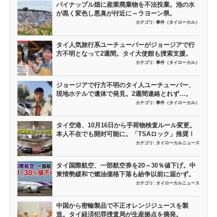
パイナップル畑に産業廃棄物を不法投棄。池の水
が黒く変色し悪臭が付近に～ラヨーン県。
カテゴリ:
事件（タイローカル）
タイ人気旅行系ユーチューバーがジョージアで行
方不明となって2週間。タイ大使館も捜索支援。
カテゴリ:
事件（タイローカル）
ジョージアで行方不明のタイ人ユーチューバー、
現地ホテルで遺体で発見。2週間連絡とれず…。
カテゴリ:
事件（タイローカル）
タイ空港、10月16日から手荷物検査ルール変更。
本人不在でも開封可能に。「TSAロック」推奨！
カテゴリ:
タイローカルニュース
タイ国際航空、一部航空券を20～30％値下げ。中
東情勢緩和で燃油価格下落も紛争以前に届かず。
カテゴリ:
タイローカルニュース
中国から密輸製品で不正オレンジジュースを製
造。タイ経済犯罪捜査局が生産拠点を摘発。