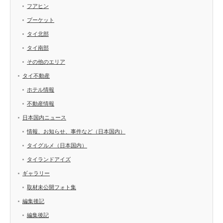
フアヒン
プーケット
タイ北部
タイ南部
その他のエリア
タイ不動産
ホテル情報
不動産情報
日本国内ニュース
情報、お知らせ、事件など（日本国内）
タイグルメ（日本国内）
タイランドアイズ
ギャラリー
取材未公開フォト集
編集後記
編集後記