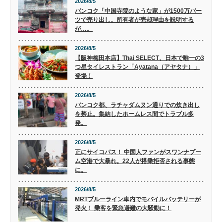
2026/8/5
バンコク「中国寺院のような家」が1500万バー
ツで売り出し。所有者が売却理由を説明する
が…。
2026/8/5
【阪神梅田本店】Thai SELECT、日本で唯一の3
つ星タイレストラン「Ayatana（アヤタナ）」
登場！
2026/8/5
バンコク都、ラチャダムヌン通りでの炊き出し
を禁止。集結したホームレス間でトラブル多
発。
2026/8/5
正にサイコパス！ 中国人ファンがスワンナプー
ム空港で大暴れ。22人が搭乗拒否される事態
に。
2026/8/5
MRTブルーライン車内でモバイルバッテリーが
発火！ 乗客を緊急避難の大騒動に！