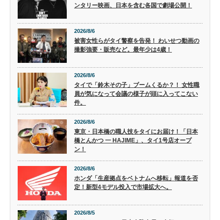
ンタリー映画、日本を含む各国で劇場公開！
2026/8/6
被害女性らがタイ警察を告発！ わいせつ動画の
撮影強要・販売など。最年少は4歳！
2026/8/6
タイで「鈴木その子」ブームくるか？！ 女性職
員が気になって会議の様子が頭に入ってこない
件。
2026/8/6
東京・日本橋の職人技をタイにお届け！「日本
橋とんかつ 一 HAJIME」、タイ1号店オープ
ン！
2026/8/6
ホンダ「生産拠点をベトナムへ移転」報道を否
定！新型4モデル投入で市場拡大へ。
2026/8/5