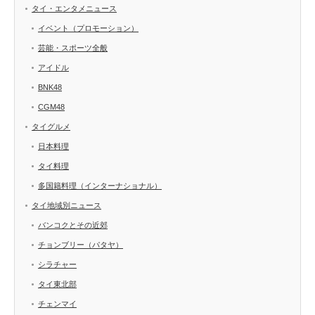
タイ・エンタメニュース
イベント（プロモーション）
芸能・スポーツ全般
アイドル
BNK48
CGM48
タイグルメ
日本料理
タイ料理
多国籍料理（インターナショナル）
タイ地域別ニュース
バンコクとその近郊
チョンブリー（パタヤ）
シラチャー
タイ東北部
チェンマイ