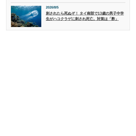
2026/8/5
刺されたら死ぬぞ！ タイ南部で13歳の男子中学
生がハコクラゲに刺され死亡。対策は「酢」