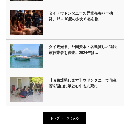
タイ・ウドンタニーの児童売春バー摘
発。15～16歳の少女６名を救…
タイ観光省、外国資本・名義貸しの違法
旅行業者を調査。2024年は…
【涙腺爆発します】ウドンタニーで借金
苦を理由に娘と心中も九死に一…
トップページに戻る