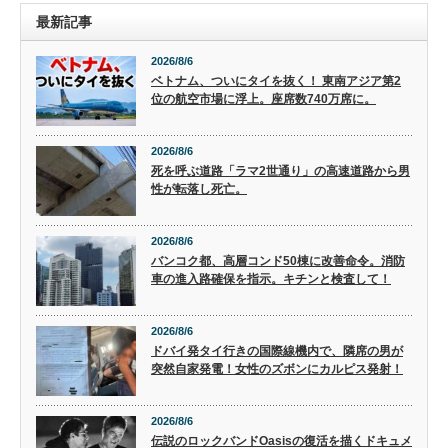
最新記事
2026/8/6
ベトナム、ついにタイを抜く！ 東南アジア第2
位の航空市場に浮上。座席数740万席に。
2026/8/6
死を呼ぶ道路「ラマ2世通り」の高速道路から男
性が転落し死亡。
2026/8/6
バンコク都、高層コンド50棟に改善命令。消防
車の進入路確保を指示。キチンと検査して！
2026/8/6
ドバイ発タイ行きの国際線機内で、隣席の男が
突然自家発電！女性のズボンにカルピス発射！
2026/8/6
伝説のロックバンドOasisの復活を描くドキュメ