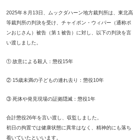
2025年８月13日、ムックダハーン地方裁判所は、東北高
等裁判所の判決を受け、チャイポン・ウィパー（通称ポ
ンおじさん）被告（第１被告）に対し、以下の判決を言
い渡しました。
① 故意による殺人：懲役15年
② 15歳未満の子どもの連れ去り：懲役10年
③ 死体や発見現場の証拠隠滅：懲役1年
合計懲役26年を言い渡し、収監しました。
初日の拘置では健康状態に異常はなく、精神的にも落ち
着いていたといいます。