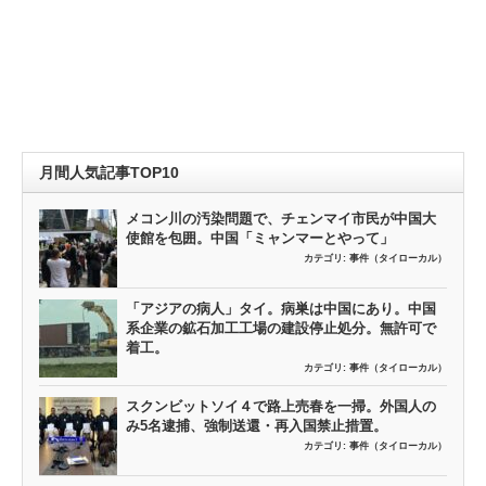
月間人気記事TOP10
メコン川の汚染問題で、チェンマイ市民が中国大
使館を包囲。中国「ミャンマーとやって」
カテゴリ:
事件（タイローカル）
「アジアの病人」タイ。病巣は中国にあり。中国
系企業の鉱石加工工場の建設停止処分。無許可で
着工。
カテゴリ:
事件（タイローカル）
スクンビットソイ４で路上売春を一掃。外国人の
み5名逮捕、強制送還・再入国禁止措置。
カテゴリ:
事件（タイローカル）