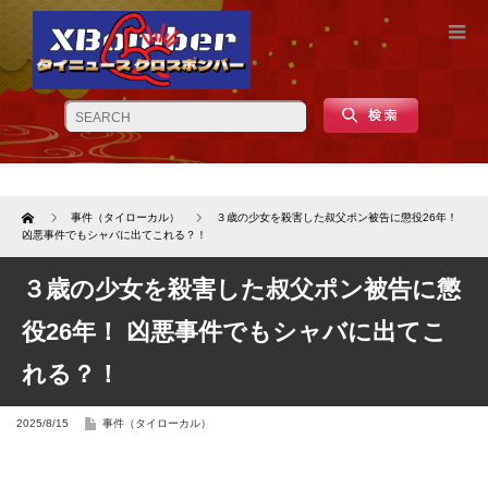
Home
事件（タイローカル）
３歳の少女を殺害した叔父ポン被告に懲役26年！
凶悪事件でもシャバに出てこれる？！
３歳の少女を殺害した叔父ポン被告に懲
役26年！ 凶悪事件でもシャバに出てこ
れる？！
2025/8/15
事件（タイローカル）