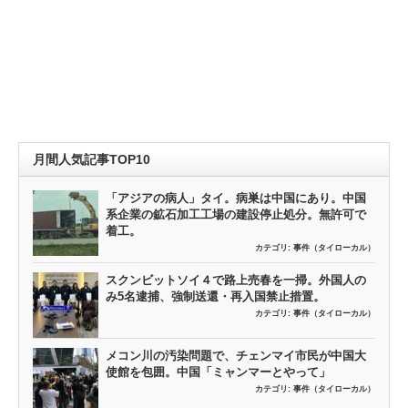
月間人気記事TOP10
「アジアの病人」タイ。病巣は中国にあり。中国
系企業の鉱石加工工場の建設停止処分。無許可で
着工。
カテゴリ:
事件（タイローカル）
スクンビットソイ４で路上売春を一掃。外国人の
み5名逮捕、強制送還・再入国禁止措置。
カテゴリ:
事件（タイローカル）
メコン川の汚染問題で、チェンマイ市民が中国大
使館を包囲。中国「ミャンマーとやって」
カテゴリ:
事件（タイローカル）