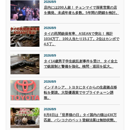
2026/8/9
店内には200人超！ チェンマイで深夜営業の店
を摘発。未成年者も多数。5年間の閉鎖を検討。
2026/8/9
タイの民間銃保有率、ASEANで突出！ 推計
1034万丁、100人当たり15.1丁。2位はカンボで
4.5丁。
2026/8/9
タイ14歳男子学生銃乱射事件を受け、タイ全土
で銃規制と警備を強化。検問・巡回を拡大。
2026/8/9
インドネシア、トヨタにタイからの生産拠点移
転を要請。大型優遇策でサプライチェーン誘
致。
2026/8/9
8月8日は「世界猫の日」タイ国内の猫は430万
匹超、バンコクのペット登録法案は無効状態。