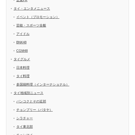
タイ・エンタメニュース
イベント（プロモーション）
芸能・スポーツ全般
アイドル
BNK48
CGM48
タイグルメ
日本料理
タイ料理
多国籍料理（インターナショナル）
タイ地域別ニュース
バンコクとその近郊
チョンブリー（パタヤ）
シラチャー
タイ東北部
チェンマイ