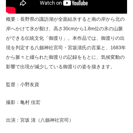
概要：長野県の諏訪湖が全面結氷すると南の岸から北の
岸へかけて氷が裂け、高さ30cmから1.8m位の氷の山脈
ができる伝統文化「御渡り」。本作品では、御渡りの出
現を判定する八劔神社宮司・宮坂清氏の言葉と、1683年
から脈々と綴られた御渡りの記録をもとに、気候変動の
影響で出現が減少している御渡りの姿を描きます。
監督：小野友資
撮影：亀村 佳宏
出演：宮坂 清（八劔神社宮司）