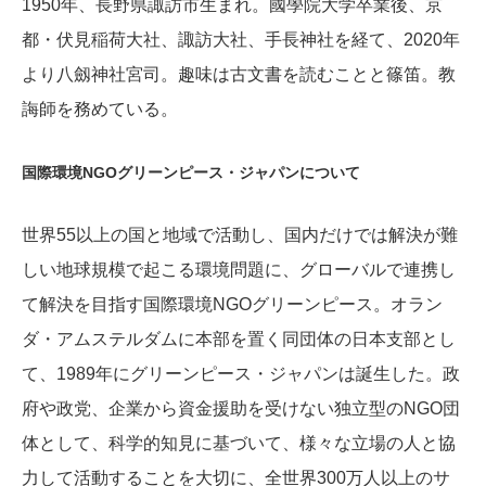
1950年、長野県諏訪市生まれ。國學院大学卒業後、京
都・伏見稲荷大社、諏訪大社、手長神社を経て、2020年
より八劔神社宮司。趣味は古文書を読むことと篠笛。教
誨師を務めている。
国際環境NGOグリーンピース・ジャパンについて
世界55以上の国と地域で活動し、国内だけでは解決が難
しい地球規模で起こる環境問題に、グローバルで連携し
て解決を目指す国際環境NGOグリーンピース。オラン
ダ・アムステルダムに本部を置く同団体の日本支部とし
て、1989年にグリーンピース・ジャパンは誕生した。政
府や政党、企業から資金援助を受けない独立型のNGO団
体として、科学的知見に基づいて、様々な立場の人と協
力して活動することを大切に、全世界300万人以上のサ