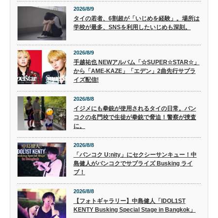
2026/8/9
タイの若者、6割超が「いじめを経験」。場所は
学校が最多、SNSを利用したいじめも深刻。
2026/8/9
手越祐也 NEWアルバム「☆SUPER☆STAR☆」
から「AME-KAZE」「エデン」2曲先行サプラ
イズ配信!
2026/8/8
イジメにも拳銃が使用されるタイの日常。バン
コクの名門校で生徒が拳銃で脅迫！警察が捜査
に。
2026/8/8
「バンコク U:nity」にセクシーサンキュー！中
島健人がバンコクでサプライズ Busking ライ
ブ！
2026/8/8
【フォトギャラリー】中島健人「IDOL1ST
KENTY Busking Special Stage in Bangkok」