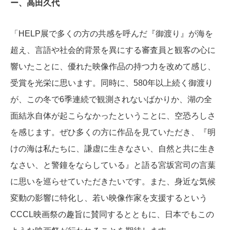
ー、高田久代
「HELP展で多くの方の共感を呼んだ『御渡り』が海を
超え、言語や社会的背景を異にする審査員と観客の心に
響いたことに、優れた映像作品の持つ力を改めて感じ、
受賞を光栄に思います。同時に、580年以上続く御渡り
が、この冬で6季連続で観測されないばかりか、湖の全
面結氷自体が起こらなかったということに、空恐ろしさ
を感じます。ぜひ多くの方に作品を見ていただき、『明
けの海は私たちに、謙虚に生きなさい、自然と共に生き
なさい、と警鐘をならしている』と語る宮坂宮司の言葉
に思いを巡らせていただきたいです。また、身近な気候
変動の影響に特化し、若い映像作家を支援するという
CCCL映画祭の趣旨に賛同するとともに、日本でもこの