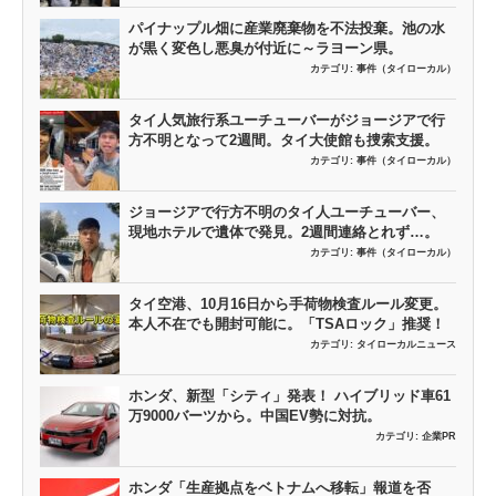
パイナップル畑に産業廃棄物を不法投棄。池の水
が黒く変色し悪臭が付近に～ラヨーン県。
カテゴリ:
事件（タイローカル）
タイ人気旅行系ユーチューバーがジョージアで行
方不明となって2週間。タイ大使館も捜索支援。
カテゴリ:
事件（タイローカル）
ジョージアで行方不明のタイ人ユーチューバー、
現地ホテルで遺体で発見。2週間連絡とれず…。
カテゴリ:
事件（タイローカル）
タイ空港、10月16日から手荷物検査ルール変更。
本人不在でも開封可能に。「TSAロック」推奨！
カテゴリ:
タイローカルニュース
ホンダ、新型「シティ」発表！ ハイブリッド車61
万9000バーツから。中国EV勢に対抗。
カテゴリ:
企業PR
ホンダ「生産拠点をベトナムへ移転」報道を否