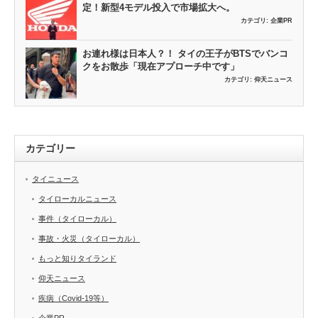
定！新型4モデル投入で市場拡大へ。
カテゴリ:
企業PR
お連れ様は日本人？！ タイの王子がBTSでバンコ
クをお散歩「現在アプローチ中です」
カテゴリ:
仰天ニュース
カテゴリー
タイニュース
タイローカルニュース
事件（タイローカル）
事故・火災（タイローカル）
もっと知りタイランド
仰天ニュース
疾病（Covid-19等）
企業PR