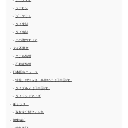
フアヒン
プーケット
タイ北部
タイ南部
その他のエリア
タイ不動産
ホテル情報
不動産情報
日本国内ニュース
情報、お知らせ、事件など（日本国内）
タイグルメ（日本国内）
タイランドアイズ
ギャラリー
取材未公開フォト集
編集後記
編集後記