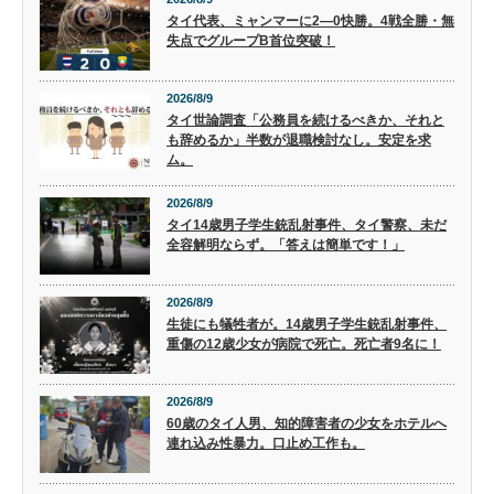
タイ代表、ミャンマーに2―0快勝。4戦全勝・無
失点でグループB首位突破！
2026/8/9
タイ世論調査「公務員を続けるべきか、それと
も辞めるか」半数が退職検討なし。安定を求
ム。
2026/8/9
タイ14歳男子学生銃乱射事件、タイ警察、未だ
全容解明ならず。「答えは簡単です！」
2026/8/9
生徒にも犠牲者が。14歳男子学生銃乱射事件、
重傷の12歳少女が病院で死亡。死亡者9名に！
2026/8/9
60歳のタイ人男、知的障害者の少女をホテルへ
連れ込み性暴力。口止め工作も。