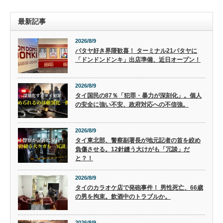
最新記事
2026/8/9
パタヤ好き界隈歓喜！ ターミナル21パタヤに
「ドンドンドンキ」出店準備、近日オープン！
2026/8/9
タイ国民の87％「犯罪・暴力が深刻化」。個人
の安全に強い不安、政府対応への不信強。
2026/8/9
タイ東北部、警察副署長が地元記者の首を絞め
負傷させる。12針縫う大けがも「冗談」だ
と？！
2026/8/9
タイのカラオケ店で発砲事件！ 男性死亡、66歳
の男を拘束。飲酒中のトラブルか。
2026/8/9