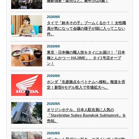
撮影強要・販売など。最年少は4歳！
2026/8/6
タイで「鈴木その子」ブームくるか？！ 女性職
員が気になって会議の様子が頭に入ってこない
件。
2026/8/6
東京・日本橋の職人技をタイにお届け！「日本
橋とんかつ 一 HAJIME」、タイ1号店オープ
ン！
2026/8/6
ホンダ「生産拠点をベトナムへ移転」報道を否
定！新型4モデル投入で市場拡大へ。
2026/8/5
オリジンホテル、日本人駐在員に人気の
「Staybridge Suites Bangkok Sukhumvit」を
売却。
2026/8/5