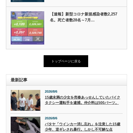
【速報】新型コロナ新規感染者数2,257
名。死亡者数28名～7月…
トップページに戻る
最新記事
2026/8/6
15歳未満の少女を売春あっせんしていたバイク
タクシー運転手を逮捕。仲介料は500バーツ。
2026/8/6
パタヤ「ウインカー消し忘れ」を注意した15歳
少年、逆ギレされ暴行。しかし不可解な点