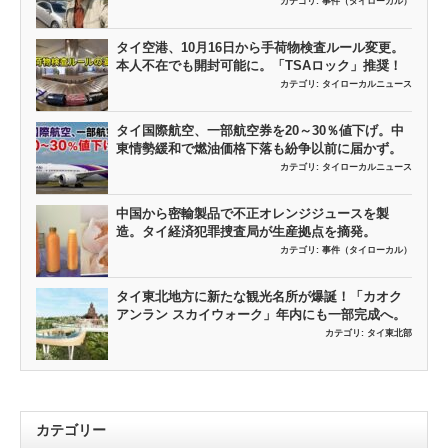
カテゴリ:
事件（タイローカル）
タイ空港、10月16日から手荷物検査ルール変更。
本人不在でも開封可能に。「TSAロック」推奨！
カテゴリ:
タイローカルニュース
タイ国際航空、一部航空券を20～30％値下げ。中
東情勢緩和で燃油価格下落も紛争以前に届かず。
カテゴリ:
タイローカルニュース
中国から密輸製品で不正オレンジジュースを製
造。タイ経済犯罪捜査局が生産拠点を摘発。
カテゴリ:
事件（タイローカル）
タイ東北地方に新たな観光名所が爆誕！「カオク
アンラン スカイウォーク」年内にも一部完成へ。
カテゴリ:
タイ東北部
カテゴリー