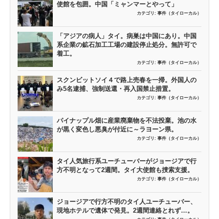
使館を包囲。中国「ミャンマーとやって」
カテゴリ:
事件（タイローカル）
「アジアの病人」タイ。病巣は中国にあり。中国
系企業の鉱石加工工場の建設停止処分。無許可で
着工。
カテゴリ:
事件（タイローカル）
スクンビットソイ４で路上売春を一掃。外国人の
み5名逮捕、強制送還・再入国禁止措置。
カテゴリ:
事件（タイローカル）
パイナップル畑に産業廃棄物を不法投棄。池の水
が黒く変色し悪臭が付近に～ラヨーン県。
カテゴリ:
事件（タイローカル）
タイ人気旅行系ユーチューバーがジョージアで行
方不明となって2週間。タイ大使館も捜索支援。
カテゴリ:
事件（タイローカル）
ジョージアで行方不明のタイ人ユーチューバー、
現地ホテルで遺体で発見。2週間連絡とれず…。