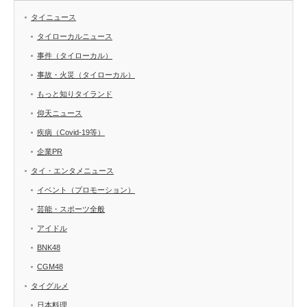
タイニュース
タイローカルニュース
事件（タイローカル）
事故・火災（タイローカル）
もっと知りタイランド
仰天ニュース
疾病（Covid-19等）
企業PR
タイ・エンタメニュース
イベント（プロモーション）
芸能・スポーツ全般
アイドル
BNK48
CGM48
タイグルメ
日本料理