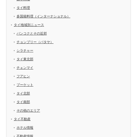
タイ料理
多国籍料理（インターナショナル）
タイ地域別ニュース
バンコクとその近郊
チョンブリー（パタヤ）
シラチャー
タイ東北部
チェンマイ
フアヒン
プーケット
タイ北部
タイ南部
その他のエリア
タイ不動産
ホテル情報
不動産情報