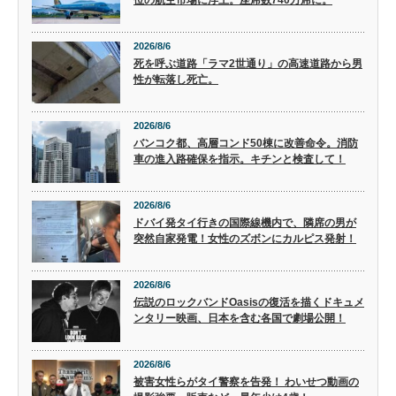
位の航空市場に浮上。座席数740万席に。
2026/8/6
死を呼ぶ道路「ラマ2世通り」の高速道路から男
性が転落し死亡。
2026/8/6
バンコク都、高層コンド50棟に改善命令。消防
車の進入路確保を指示。キチンと検査して！
2026/8/6
ドバイ発タイ行きの国際線機内で、隣席の男が
突然自家発電！女性のズボンにカルピス発射！
2026/8/6
伝説のロックバンドOasisの復活を描くドキュメ
ンタリー映画、日本を含む各国で劇場公開！
2026/8/6
被害女性らがタイ警察を告発！ わいせつ動画の