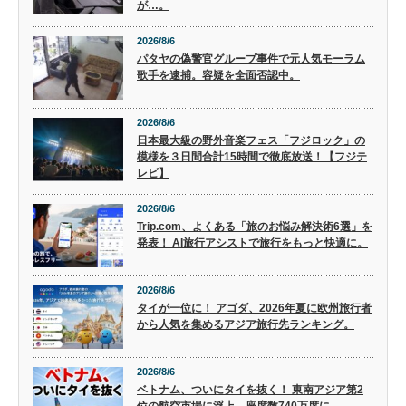
が…。
2026/8/6
パタヤの偽警官グループ事件で元人気モーラム
歌手を逮捕。容疑を全面否認中。
2026/8/6
日本最大級の野外音楽フェス「フジロック」の
模様を３日間合計15時間で徹底放送！【フジテ
レビ】
2026/8/6
Trip.com、よくある「旅のお悩み解決術6選」を
発表！ AI旅行アシストで旅行をもっと快適に。
2026/8/6
タイが一位に！ アゴダ、2026年夏に欧州旅行者
から人気を集めるアジア旅行先ランキング。
2026/8/6
ベトナム、ついにタイを抜く！ 東南アジア第2