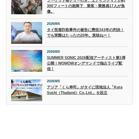
プーケット発デリー行き、エアインディアが約
300フィートの急降下 乗客・乗務員17人が負
傷。
2026/8/5
タイ投資詐欺事件の被告に懲役343年の判決！
でも実際はたったの20年。意味ねー！
2026/8/5
SUMMER SONIC 2026配信アーティスト第1弾
公開！WOWOWオンデマンドで独占ライブ配
信！
2026/8/5
アジア「くら寿司」がタイに現地法人「Kura
Sushi（Thailand）Co.,Ltd.」を設立