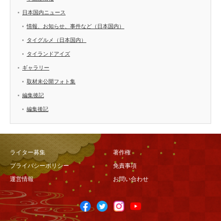
日本国内ニュース
情報、お知らせ、事件など（日本国内）
タイグルメ（日本国内）
タイランドアイズ
ギャラリー
取材未公開フォト集
編集後記
編集後記
ライター募集
著作権
プライバシーポリシー
免責事項
運営情報
お問い合わせ