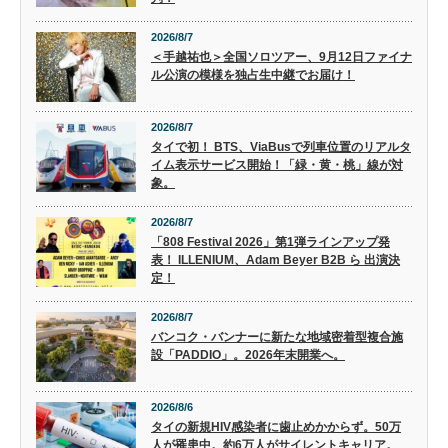
2026/8/7
＜手越祐也＞全国ソロツアー、9月12日ファイナ
ル公演の模様を独占生中継でお届け！
2026/8/7
タイで初！ BTS、ViaBusで列車位置のリアルタ
イム表示サービス開始！「緑・黄・桃」線が対
象。
2026/8/7
「808 Festival 2026」第1弾ラインアップ発
表！ ILLENIUM、Adam Beyer B2B ら 出演決
定！
2026/8/7
バンコク・バンナーに新たな地域密着型複合施
設「PADDIO」。2026年末開業へ。
2026/8/6
タイの新規HIV感染者に歯止めかからず。50万
人が罹患中。約6万人がサイレントキャリア。