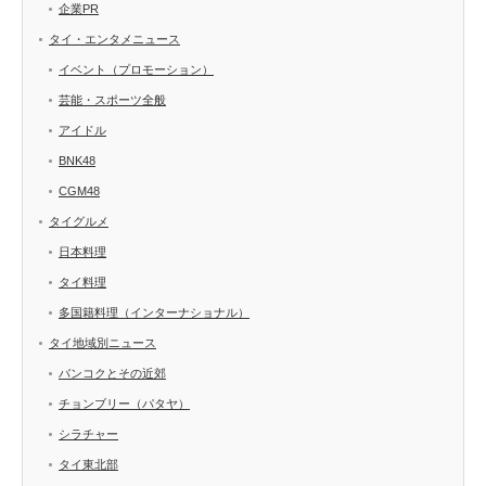
企業PR
タイ・エンタメニュース
イベント（プロモーション）
芸能・スポーツ全般
アイドル
BNK48
CGM48
タイグルメ
日本料理
タイ料理
多国籍料理（インターナショナル）
タイ地域別ニュース
バンコクとその近郊
チョンブリー（パタヤ）
シラチャー
タイ東北部