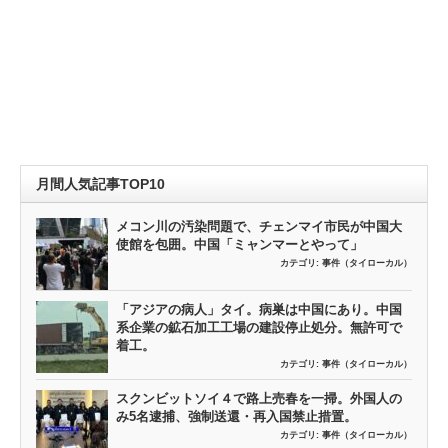
月間人気記事TOP10
メコン川の汚染問題で、チェンマイ市民が中国大
使館を包囲。中国「ミャンマーとやって」
カテゴリ:
事件（タイローカル）
「アジアの病人」タイ。病巣は中国にあり。中国
系企業の鉱石加工工場の建設停止処分。無許可で
着工。
カテゴリ:
事件（タイローカル）
スクンビットソイ４で路上売春を一掃。外国人の
み5名逮捕、強制送還・再入国禁止措置。
カテゴリ:
事件（タイローカル）