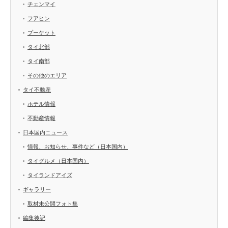
チェンマイ
フアヒン
プーケット
タイ北部
タイ南部
その他のエリア
タイ不動産
ホテル情報
不動産情報
日本国内ニュース
情報、お知らせ、事件など（日本国内）
タイグルメ（日本国内）
タイランドアイズ
ギャラリー
取材未公開フォト集
編集後記