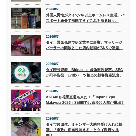
2026/8/7
外国人男性がタイで2年以上ホームレス生活。パ
スポート紛失で帰国できずごみを漁る日々。
2026/8/7
タイ、景気低迷で娯楽業界に影響。マッサージ
パーラーの閑散とした店内動画がSNSで話題。
2026/8/7
タイ暗号資産「Bitkub」に虚偽報告疑惑。SEC
が刑事告発、17億バーツ相当の顧客資産流出。
2026/8/7
AKB48も花園直道も来た！「Japan Expo
Malaysia 2026」3日間で5万5,000人超が来場！
2026/8/7
タイ市民団体、ミャンマー大統領受け入れに抗
議。「軍政に正当性与える」とタイ政府を批
判！