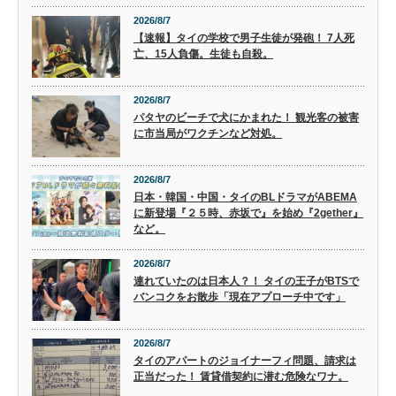
2026/8/7
【速報】タイの学校で男子生徒が発砲！ 7人死
亡、15人負傷。生徒も自殺。
2026/8/7
パタヤのビーチで犬にかまれた！ 観光客の被害
に市当局がワクチンなど対処。
2026/8/7
日本・韓国・中国・タイのBLドラマがABEMA
に新登場『２５時、赤坂で』を始め『2gether』
など。
2026/8/7
連れていたのは日本人？！ タイの王子がBTSで
バンコクをお散歩「現在アプローチ中です」
2026/8/7
タイのアパートのジョイナーフィ問題、請求は
正当だった！ 賃貸借契約に潜む危険なワナ。