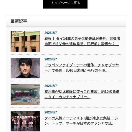
トップページに戻る
最新記事
2026/8/7
続報！ タイ14歳の男子生徒銃乱射事件、容疑者
自宅で祖父母の遺体発見。犯行前に殺害か？！
2026/8/7
ドラゴンファイブ・テーの遺体、チャオプラヤ
ー川で発見！8月6日未明から行方不明。
2026/8/7
乗用車が幼児施設に突っこむ事故、約10名負傷
～タイ・カンチャナブリー。
2026/8/7
タイの人気アーティスト3組が東京に集結！ シ
ン、トップ、マーチが日本のファンと交流。