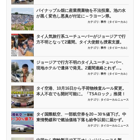
パイナップル畑に産業廃棄物を不法投棄。池の水
が黒く変色し悪臭が付近に～ラヨーン県。
カテゴリ:
事件（タイローカル）
タイ人気旅行系ユーチューバーがジョージアで行
方不明となって2週間。タイ大使館も捜索支援。
カテゴリ:
事件（タイローカル）
ジョージアで行方不明のタイ人ユーチューバー、
現地ホテルで遺体で発見。2週間連絡とれず…。
カテゴリ:
事件（タイローカル）
タイ空港、10月16日から手荷物検査ルール変更。
本人不在でも開封可能に。「TSAロック」推奨！
カテゴリ:
タイローカルニュース
タイ国際航空、一部航空券を20～30％値下げ。中
東情勢緩和で燃油価格下落も紛争以前に届かず。
カテゴリ:
タイローカルニュース