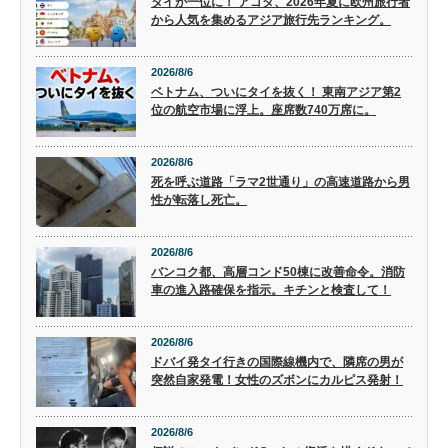
タイが一位に！ アゴダ、2026年夏に欧州旅行者
から人気を集めるアジア旅行先ランキング。
2026/8/6
ベトナム、ついにタイを抜く！ 東南アジア第2
位の航空市場に浮上。座席数740万席に。
2026/8/6
死を呼ぶ道路「ラマ2世通り」の高速道路から男
性が転落し死亡。
2026/8/6
バンコク都、高層コンド50棟に改善命令。消防
車の進入路確保を指示。キチンと検査して！
2026/8/6
ドバイ発タイ行きの国際線機内で、隣席の男が
突然自家発電！女性のズボンにカルピス発射！
2026/8/6