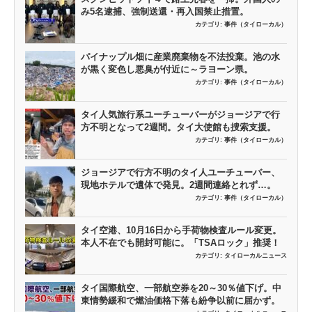
み5名逮捕、強制送還・再入国禁止措置。
カテゴリ:
事件（タイローカル）
パイナップル畑に産業廃棄物を不法投棄。池の水
が黒く変色し悪臭が付近に～ラヨーン県。
カテゴリ:
事件（タイローカル）
タイ人気旅行系ユーチューバーがジョージアで行
方不明となって2週間。タイ大使館も捜索支援。
カテゴリ:
事件（タイローカル）
ジョージアで行方不明のタイ人ユーチューバー、
現地ホテルで遺体で発見。2週間連絡とれず…。
カテゴリ:
事件（タイローカル）
タイ空港、10月16日から手荷物検査ルール変更。
本人不在でも開封可能に。「TSAロック」推奨！
カテゴリ:
タイローカルニュース
タイ国際航空、一部航空券を20～30％値下げ。中
東情勢緩和で燃油価格下落も紛争以前に届かず。