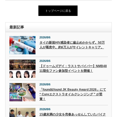
トップページに戻る
最新記事
2026/8/6
タイの新規HIV感染者に歯止めかからず。50万
人が罹患中。約6万人がサイレントキャリア。
2026/8/6
【ドゥームズデイ：ラストサバイバー】NMB48
11期生ファン参加型イベントを開催！
2026/8/6
「found&found JK Beauty Award 2026」にて
“ Cureエクストラオイルクレンジング ” が受
賞！
2026/8/6
15歳未満の少女を売春あっせんしていたバイク