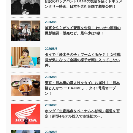
伝説のロックバンドOasisの復活を描くドキュメ
ンタリー映画、日本を含む各国で劇場公開！
2026/8/6
被害女性らがタイ警察を告発！ わいせつ動画の
撮影強要・販売など。最年少は4歳！
2026/8/6
タイで「鈴木その子」ブームくるか？！ 女性職
員が気になって会議の様子が頭に入ってこない
件。
2026/8/6
東京・日本橋の職人技をタイにお届け！「日本
橋とんかつ 一 HAJIME」、タイ1号店オープ
ン！
2026/8/6
ホンダ「生産拠点をベトナムへ移転」報道を否
定！新型4モデル投入で市場拡大へ。
2026/8/5