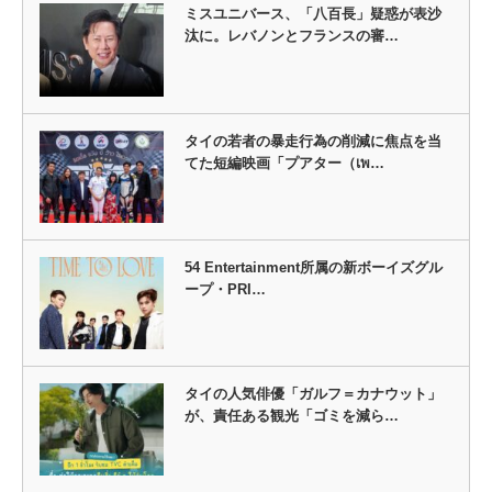
ミスユニバース、「八百長」疑惑が表沙
汰に。レバノンとフランスの審…
タイの若者の暴走行為の削減に焦点を当
てた短編映画「プアター（เพ…
54 Entertainment所属の新ボーイズグル
ープ・PRI…
タイの人気俳優「ガルフ＝カナウット」
が、責任ある観光「ゴミを減ら…