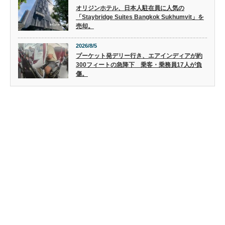
オリジンホテル、日本人駐在員に人気の
「Staybridge Suites Bangkok Sukhumvit」を
売却。
2026/8/5
プーケット発デリー行き、エアインディアが約
300フィートの急降下 乗客・乗務員17人が負
傷。