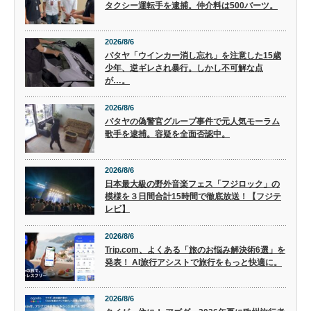
タクシー運転手を逮捕。仲介料は500バーツ。
2026/8/6
パタヤ「ウインカー消し忘れ」を注意した15歳
少年、逆ギレされ暴行。しかし不可解な点
が…。
2026/8/6
パタヤの偽警官グループ事件で元人気モーラム
歌手を逮捕。容疑を全面否認中。
2026/8/6
日本最大級の野外音楽フェス「フジロック」の
模様を３日間合計15時間で徹底放送！【フジテ
レビ】
2026/8/6
Trip.com、よくある「旅のお悩み解決術6選」を
発表！ AI旅行アシストで旅行をもっと快適に。
2026/8/6