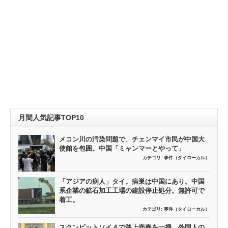
月間人気記事TOP10
メコン川の汚染問題で、チェンマイ市民が中国大
使館を包囲。中国「ミャンマーとやって」
カテゴリ:
事件（タイローカル）
「アジアの病人」タイ。病巣は中国にあり。中国
系企業の鉱石加工工場の建設停止処分。無許可で
着工。
カテゴリ:
事件（タイローカル）
スクンビットソイ４で路上売春を一掃。外国人の