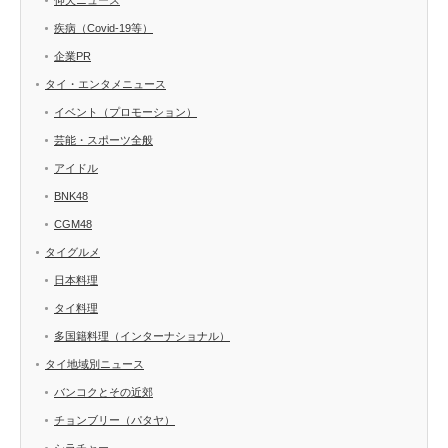
疾病（Covid-19等）
企業PR
タイ・エンタメニュース
イベント（プロモーション）
芸能・スポーツ全般
アイドル
BNK48
CGM48
タイグルメ
日本料理
タイ料理
多国籍料理（インターナショナル）
タイ地域別ニュース
バンコクとその近郊
チョンブリー（パタヤ）
シラチャー