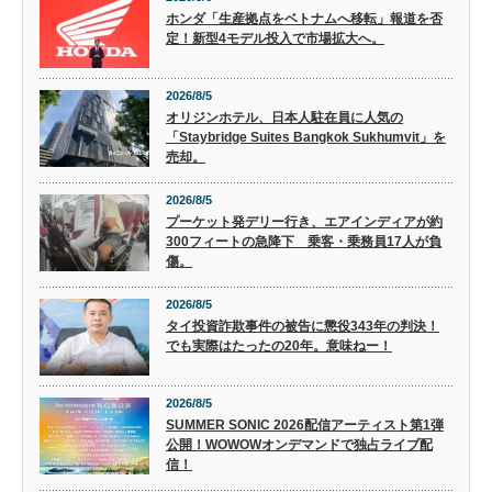
ホンダ「生産拠点をベトナムへ移転」報道を否
定！新型4モデル投入で市場拡大へ。
2026/8/5
オリジンホテル、日本人駐在員に人気の
「Staybridge Suites Bangkok Sukhumvit」を
売却。
2026/8/5
プーケット発デリー行き、エアインディアが約
300フィートの急降下 乗客・乗務員17人が負
傷。
2026/8/5
タイ投資詐欺事件の被告に懲役343年の判決！
でも実際はたったの20年。意味ねー！
2026/8/5
SUMMER SONIC 2026配信アーティスト第1弾
公開！WOWOWオンデマンドで独占ライブ配
信！