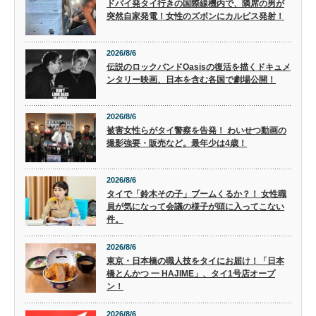
ドバイ発タイ行きの国際線機内で、隣席の男が
突然自家発電！女性のズボンにカルピス発射！
2026/8/6
伝説のロックバンドOasisの復活を描くドキュメ
ンタリー映画、日本を含む各国で劇場公開！
2026/8/6
被害女性らがタイ警察を告発！ わいせつ動画の
撮影強要・販売など。最年少は4歳！
2026/8/6
タイで「鈴木その子」ブームくるか？！ 女性職
員が気になって会議の様子が頭に入ってこない
件。
2026/8/6
東京・日本橋の職人技をタイにお届け！「日本
橋とんかつ 一 HAJIME」、タイ1号店オープ
ン！
2026/8/6