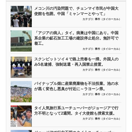
メコン川の汚染問題で、チェンマイ市民が中国大
使館を包囲。中国「ミャンマーとやって」
カテゴリ:
事件（タイローカル）
「アジアの病人」タイ。病巣は中国にあり。中国
系企業の鉱石加工工場の建設停止処分。無許可で
着工。
カテゴリ:
事件（タイローカル）
スクンビットソイ４で路上売春を一掃。外国人の
み5名逮捕、強制送還・再入国禁止措置。
カテゴリ:
事件（タイローカル）
パイナップル畑に産業廃棄物を不法投棄。池の水
が黒く変色し悪臭が付近に～ラヨーン県。
カテゴリ:
事件（タイローカル）
タイ人気旅行系ユーチューバーがジョージアで行
方不明となって2週間。タイ大使館も捜索支援。
カテゴリ:
事件（タイローカル）