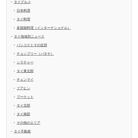
タイグルメ
日本料理
タイ料理
多国籍料理（インターナショナル）
タイ地域別ニュース
バンコクとその近郊
チョンブリー（パタヤ）
シラチャー
タイ東北部
チェンマイ
フアヒン
プーケット
タイ北部
タイ南部
その他のエリア
タイ不動産