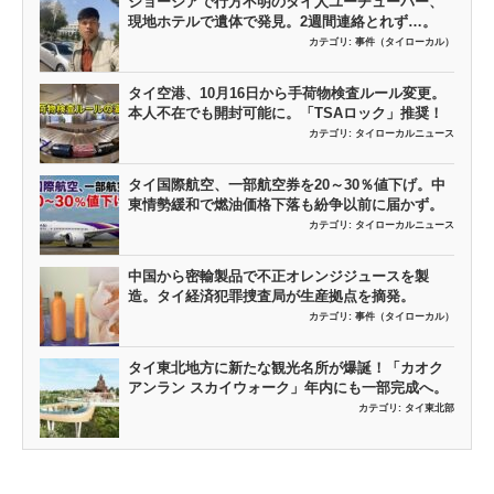
ジョージアで行方不明のタイ人ユーチューバー、
現地ホテルで遺体で発見。2週間連絡とれず…。
カテゴリ:
事件（タイローカル）
タイ空港、10月16日から手荷物検査ルール変更。
本人不在でも開封可能に。「TSAロック」推奨！
カテゴリ:
タイローカルニュース
タイ国際航空、一部航空券を20～30％値下げ。中
東情勢緩和で燃油価格下落も紛争以前に届かず。
カテゴリ:
タイローカルニュース
中国から密輸製品で不正オレンジジュースを製
造。タイ経済犯罪捜査局が生産拠点を摘発。
カテゴリ:
事件（タイローカル）
タイ東北地方に新たな観光名所が爆誕！「カオク
アンラン スカイウォーク」年内にも一部完成へ。
カテゴリ:
タイ東北部