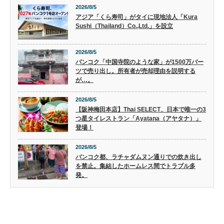
2026/8/5
アジア「くら寿司」がタイに現地法人「Kura
Sushi（Thailand）Co.,Ltd.」を設立
2026/8/5
バンコク「中国寺院のような家」が1500万バー
ツで売り出し。所有者が売却理由を説明する
が…。
2026/8/5
【阪神梅田本店】Thai SELECT、日本で唯一の3
つ星タイレストラン「Ayatana（アヤタナ）」
登場！
2026/8/5
バンコク都、ラチャダムヌン通りでの炊き出し
を禁止。集結したホームレス間でトラブル多
発。