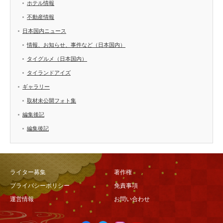
ホテル情報
不動産情報
日本国内ニュース
情報、お知らせ、事件など（日本国内）
タイグルメ（日本国内）
タイランドアイズ
ギャラリー
取材未公開フォト集
編集後記
編集後記
ライター募集
著作権
プライバシーポリシー
免責事項
運営情報
お問い合わせ