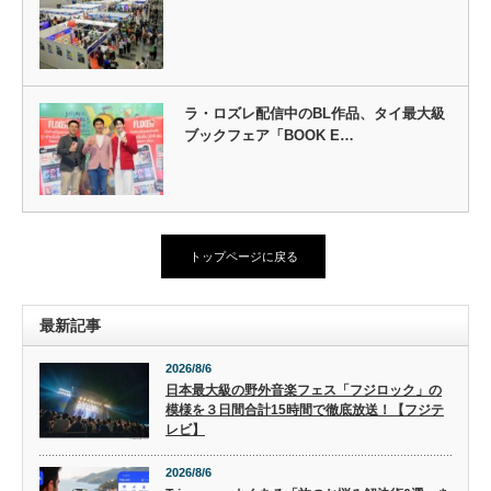
ラ・ロズレ配信中のBL作品、タイ最大級
ブックフェア「BOOK E…
トップページに戻る
最新記事
2026/8/6
日本最大級の野外音楽フェス「フジロック」の
模様を３日間合計15時間で徹底放送！【フジテ
レビ】
2026/8/6