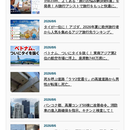
Trip.com、よくある「旅のお悩み解決術6選」を
発表！ AI旅行アシストで旅行をもっと快適に。
2026/8/6
タイが一位に！ アゴダ、2026年夏に欧州旅行者
から人気を集めるアジア旅行先ランキング。
2026/8/6
ベトナム、ついにタイを抜く！ 東南アジア第2
位の航空市場に浮上。座席数740万席に。
2026/8/6
死を呼ぶ道路「ラマ2世通り」の高速道路から男
性が転落し死亡。
2026/8/6
バンコク都、高層コンド50棟に改善命令。消防
車の進入路確保を指示。キチンと検査して！
2026/8/6