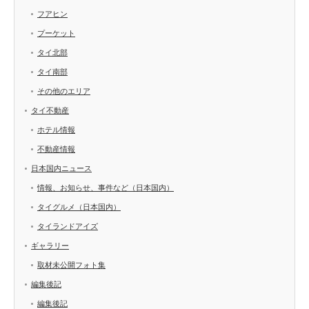
フアヒン
プーケット
タイ北部
タイ南部
その他のエリア
タイ不動産
ホテル情報
不動産情報
日本国内ニュース
情報、お知らせ、事件など（日本国内）
タイグルメ（日本国内）
タイランドアイズ
ギャラリー
取材未公開フォト集
編集後記
編集後記