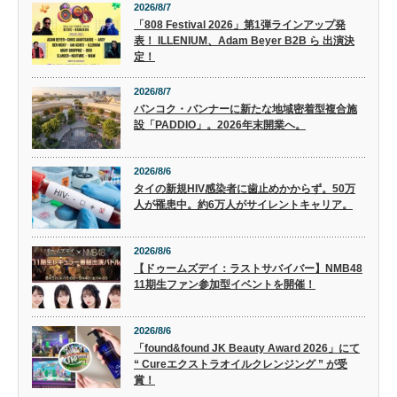
2026/8/7
「808 Festival 2026」第1弾ラインアップ発
表！ ILLENIUM、Adam Beyer B2B ら 出演決
定！
2026/8/7
バンコク・バンナーに新たな地域密着型複合施
設「PADDIO」。2026年末開業へ。
2026/8/6
タイの新規HIV感染者に歯止めかからず。50万
人が罹患中。約6万人がサイレントキャリア。
2026/8/6
【ドゥームズデイ：ラストサバイバー】NMB48
11期生ファン参加型イベントを開催！
2026/8/6
「found&found JK Beauty Award 2026」にて
“ Cureエクストラオイルクレンジング ” が受
賞！