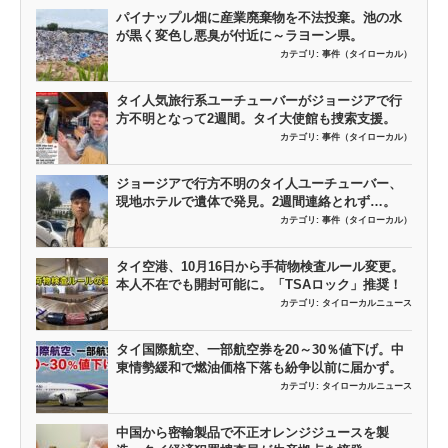
パイナップル畑に産業廃棄物を不法投棄。池の水
が黒く変色し悪臭が付近に～ラヨーン県。
カテゴリ:
事件（タイローカル）
タイ人気旅行系ユーチューバーがジョージアで行
方不明となって2週間。タイ大使館も捜索支援。
カテゴリ:
事件（タイローカル）
ジョージアで行方不明のタイ人ユーチューバー、
現地ホテルで遺体で発見。2週間連絡とれず…。
カテゴリ:
事件（タイローカル）
タイ空港、10月16日から手荷物検査ルール変更。
本人不在でも開封可能に。「TSAロック」推奨！
カテゴリ:
タイローカルニュース
タイ国際航空、一部航空券を20～30％値下げ。中
東情勢緩和で燃油価格下落も紛争以前に届かず。
カテゴリ:
タイローカルニュース
中国から密輸製品で不正オレンジジュースを製