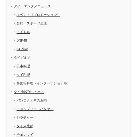
タイ・エンタメニュース
イベント（プロモーション）
芸能・スポーツ全般
アイドル
BNK48
CGM48
タイグルメ
日本料理
タイ料理
多国籍料理（インターナショナル）
タイ地域別ニュース
バンコクとその近郊
チョンブリー（パタヤ）
シラチャー
タイ東北部
チェンマイ