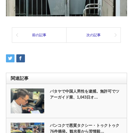
前の記事
次の記事
関連記事
パタヤで中国人男性を逮捕。無許可でツ
アーガイド業、1,043日オ…
バンコクで悪質タクシー・トゥクトゥク
76件摘発。観光客から苦情殺…