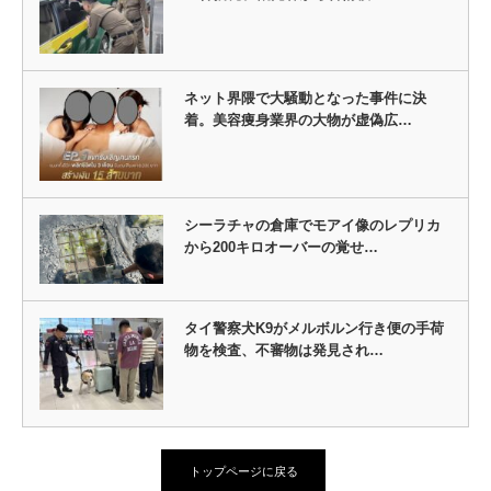
ネット界隈で大騒動となった事件に決
着。美容痩身業界の大物が虚偽広…
シーラチャの倉庫でモアイ像のレプリカ
から200キロオーバーの覚せ…
タイ警察犬K9がメルボルン行き便の手荷
物を検査、不審物は発見され…
トップページに戻る