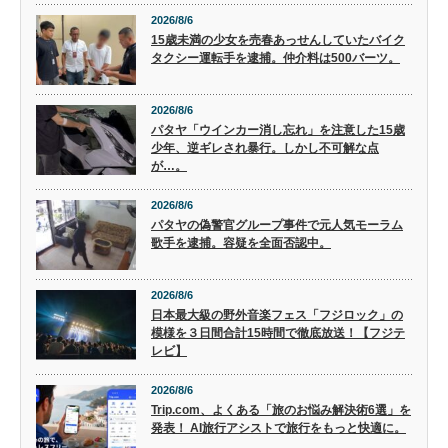
2026/8/6
15歳未満の少女を売春あっせんしていたバイク
タクシー運転手を逮捕。仲介料は500バーツ。
2026/8/6
パタヤ「ウインカー消し忘れ」を注意した15歳
少年、逆ギレされ暴行。しかし不可解な点
が…。
2026/8/6
パタヤの偽警官グループ事件で元人気モーラム
歌手を逮捕。容疑を全面否認中。
2026/8/6
日本最大級の野外音楽フェス「フジロック」の
模様を３日間合計15時間で徹底放送！【フジテ
レビ】
2026/8/6
Trip.com、よくある「旅のお悩み解決術6選」を
発表！ AI旅行アシストで旅行をもっと快適に。