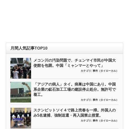
月間人気記事TOP10
メコン川の汚染問題で、チェンマイ市民が中国大
使館を包囲。中国「ミャンマーとやって」
カテゴリ:
事件（タイローカル）
「アジアの病人」タイ。病巣は中国にあり。中国
系企業の鉱石加工工場の建設停止処分。無許可で
着工。
カテゴリ:
事件（タイローカル）
スクンビットソイ４で路上売春を一掃。外国人の
み5名逮捕、強制送還・再入国禁止措置。
カテゴリ:
事件（タイローカル）