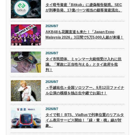
タイ暗号資産「Bitkub」に虚偽報告疑惑。SEC
が刑事告発、17億バーツ相当の顧客資産流出。
2026/8/7
AKB48も花園直道も来た！「Japan Expo
Malaysia 2026」3日間で5万5,000人超が来場！
2026/8/7
タイ市民団体、ミャンマー大統領受け入れに抗
議。「軍政に正当性与える」とタイ政府を批
判！
2026/8/7
＜手越祐也＞全国ソロツアー、9月12日ファイナ
ル公演の模様を独占生中継でお届け！
2026/8/7
タイで初！ BTS、ViaBusで列車位置のリアルタ
イム表示サービス開始！「緑・黄・桃」線が対
象。