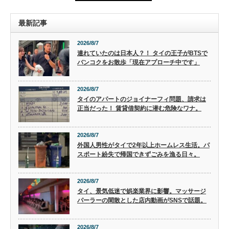
最新記事
2026/8/7
連れていたのは日本人？！ タイの王子がBTSで
バンコクをお散歩「現在アプローチ中です」
2026/8/7
タイのアパートのジョイナーフィ問題、請求は
正当だった！ 賃貸借契約に潜む危険なワナ。
2026/8/7
外国人男性がタイで2年以上ホームレス生活。パ
スポート紛失で帰国できずごみを漁る日々。
2026/8/7
タイ、景気低迷で娯楽業界に影響。マッサージ
パーラーの閑散とした店内動画がSNSで話題。
2026/8/7