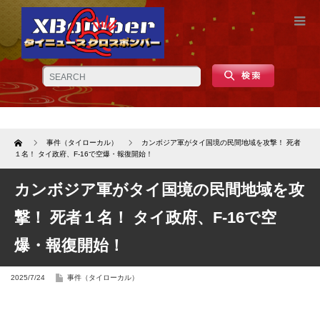
Home
事件（タイローカル）
カンボジア軍がタイ国境の民間地域を攻撃！ 死者
１名！ タイ政府、F-16で空爆・報復開始！
カンボジア軍がタイ国境の民間地域を攻
撃！ 死者１名！ タイ政府、F-16で空
爆・報復開始！
2025/7/24
事件（タイローカル）