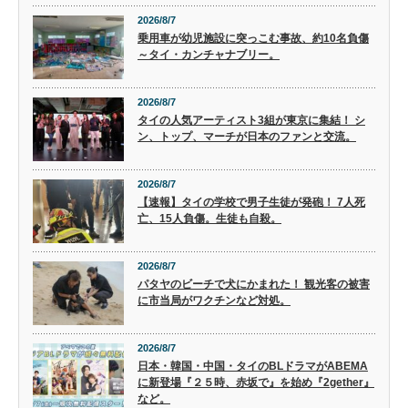
2026/8/7
乗用車が幼児施設に突っこむ事故、約10名負傷
～タイ・カンチャナブリー。
2026/8/7
タイの人気アーティスト3組が東京に集結！ シ
ン、トップ、マーチが日本のファンと交流。
2026/8/7
【速報】タイの学校で男子生徒が発砲！ 7人死
亡、15人負傷。生徒も自殺。
2026/8/7
パタヤのビーチで犬にかまれた！ 観光客の被害
に市当局がワクチンなど対処。
2026/8/7
日本・韓国・中国・タイのBLドラマがABEMA
に新登場『２５時、赤坂で』を始め『2gether』
など。