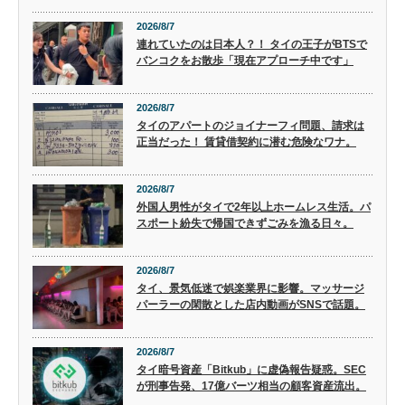
2026/8/7
連れていたのは日本人？！ タイの王子がBTSで
バンコクをお散歩「現在アプローチ中です」
2026/8/7
タイのアパートのジョイナーフィ問題、請求は
正当だった！ 賃貸借契約に潜む危険なワナ。
2026/8/7
外国人男性がタイで2年以上ホームレス生活。パ
スポート紛失で帰国できずごみを漁る日々。
2026/8/7
タイ、景気低迷で娯楽業界に影響。マッサージ
パーラーの閑散とした店内動画がSNSで話題。
2026/8/7
タイ暗号資産「Bitkub」に虚偽報告疑惑。SEC
が刑事告発、17億バーツ相当の顧客資産流出。