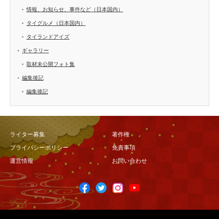
情報、お知らせ、事件など（日本国内）
タイグルメ（日本国内）
タイランドアイズ
ギャラリー
取材未公開フォト集
編集後記
編集後記
ライター募集
著作権
プライバシーポリシー
免責事項
運営情報
お問い合わせ