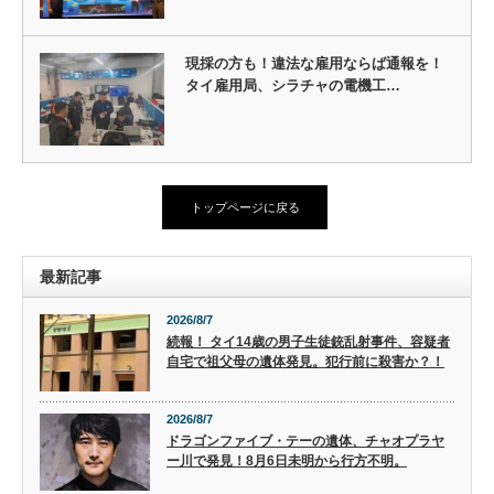
現採の方も！違法な雇用ならば通報を！
タイ雇用局、シラチャの電機工…
トップページに戻る
最新記事
2026/8/7
続報！ タイ14歳の男子生徒銃乱射事件、容疑者
自宅で祖父母の遺体発見。犯行前に殺害か？！
2026/8/7
ドラゴンファイブ・テーの遺体、チャオプラヤ
ー川で発見！8月6日未明から行方不明。