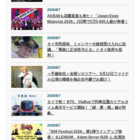
2026/8/7
AKB48も花園直道も来た！「Japan Expo
Malaysia 2026」3日間で5万5,000人超が来場！
2026/8/7
タイ市民団体、ミャンマー大統領受け入れに抗
議。「軍政に正当性与える」とタイ政府を批
判！
2026/8/7
＜手越祐也＞全国ソロツアー、9月12日ファイナ
ル公演の模様を独占生中継でお届け！
2026/8/7
タイで初！ BTS、ViaBusで列車位置のリアルタ
イム表示サービス開始！「緑・黄・桃」線が対
象。
2026/8/7
「808 Festival 2026」第1弾ラインアップ発
表！ ILLENIUM、Adam Beyer B2B ら 出演決