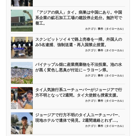
「アジアの病人」タイ。病巣は中国にあり。中国
系企業の鉱石加工工場の建設停止処分。無許可で
着工。
カテゴリ:
事件（タイローカル）
スクンビットソイ４で路上売春を一掃。外国人の
み5名逮捕、強制送還・再入国禁止措置。
カテゴリ:
事件（タイローカル）
パイナップル畑に産業廃棄物を不法投棄。池の水
が黒く変色し悪臭が付近に～ラヨーン県。
カテゴリ:
事件（タイローカル）
タイ人気旅行系ユーチューバーがジョージアで行
方不明となって2週間。タイ大使館も捜索支援。
カテゴリ:
事件（タイローカル）
ジョージアで行方不明のタイ人ユーチューバー、
現地ホテルで遺体で発見。2週間連絡とれず…。
カテゴリ:
事件（タイローカル）