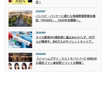
定！
2026/8/7
バンコク・バンナーに新たな地域密着型複合施
設「PADDIO」。2026年末開業へ。
2026/8/6
タイの新規HIV感染者に歯止めかからず。50万
人が罹患中。約6万人がサイレントキャリア。
2026/8/6
【ドゥームズデイ：ラストサバイバー】NMB48
11期生ファン参加型イベントを開催！