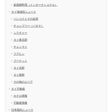
多国籍料理（インターナショナル）
タイ地域別ニュース
バンコクとその近郊
チョンブリー（パタヤ）
シラチャー
タイ東北部
チェンマイ
フアヒン
プーケット
タイ北部
タイ南部
その他のエリア
タイ不動産
ホテル情報
不動産情報
日本国内ニュース