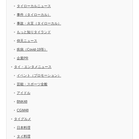
タイローカルニュース
事件（タイローカル）
事故・火災（タイローカル）
もっと知りタイランド
仰天ニュース
疾病（Covid-19等）
企業PR
タイ・エンタメニュース
イベント（プロモーション）
芸能・スポーツ全般
アイドル
BNK48
CGM48
タイグルメ
日本料理
タイ料理