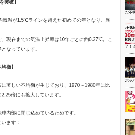
℃を突破】
だ不
均気温が1.5℃ラインを超えた初めての年となり、異
。
、現在までの気温上昇率は10年ごとに約0.27℃。こ
了！ 
昇となっています。
不均衡】
ポッ
著しい不均衡が生じており、1970～1980年に比
2.25倍にも拡大しています。
地球内部に閉じ込めているためです。
ています：