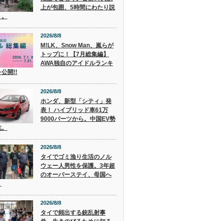
上が包囲、5時間にわたり説
く。
2026/8/8
M!LK、Snow Man、嵐らが
トップに！【7月総集編】
AWA独自のアイドルランキ
公開!!
2026/8/8
ホンダ、新型「シティ」発
表！ ハイブリッド車61万
9000バーツから。中国EV勢
抗。
2026/8/8
タイでゴミ漁り生活のノル
ウェー人男性を保護。3年超
のオーバーステイ、母国へ
。
2026/8/8
タイで頻出する銃乱射事