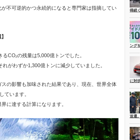
化が不可逆的かつ永続的になると専門家は指摘してい
得続
減】
ングを
るCO₂の残量は5,000億トンでした。
それがわずか1,300億トンに減少していました。
に対
ガスの影響も加味された結果であり、現在、世界全体
出しています。
限界に達する計算になります。
送還