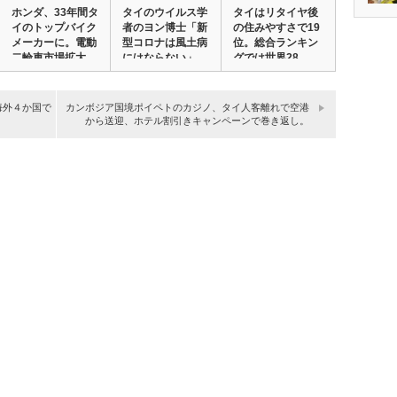
ホンダ、33年間タ
タイのウイルス学
タイはリタイヤ後
イのトップバイク
者のヨン博士「新
の住みやすさで19
メーカーに。電動
型コロナは風土病
位。総合ランキン
二輪車市場拡大…
にはならない」
グでは世界28…
衛…
海外４か国で
カンボジア国境ポイペトのカジノ、タイ人客離れで空港
から送迎、ホテル割引きキャンペーンで巻き返し。