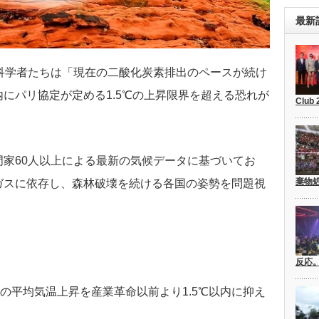
最新
科学者たちは「現在の二酸化炭素排出のペースが続け
にパリ協定が定める1.5℃の上昇限界を超える恐れが
Club
家60人以上による最新の気候データに基づいてお
棄物
ガスに依存し、森林破壊を続ける各国の姿勢を問題視
反応
球の平均気温上昇を産業革命以前より1.5℃以内に抑え