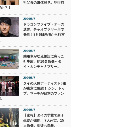
祖父母の遺体発見。犯行前
害か？！
2026/8/7
ドラゴンファイブ・テーの
遺体、チャオプラヤー川で
発見！8月6日未明から行方
。
2026/8/7
乗用車が幼児施設に突っこ
む事故、約10名負傷～タ
イ・カンチャナブリー。
2026/8/7
タイの人気アーティスト3組
が東京に集結！ シン、トッ
プ、マーチが日本のファン
流。
2026/8/7
【速報】タイの学校で男子
生徒が発砲！ 7人死亡、15
人負傷。生徒も自殺。