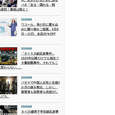
件。生きのびるために知る
べき「走る・隠れる・戦
の原則！最後は戦え！
2026/8/8
ワコール、母の日に愛を込
めた贈り物をご提案。8月8
日～12日、全品30％OFF
2026/8/8
「タイ５大銃乱射事件」
2020年以降だけでも相次ぐ
大量殺戮事件。それでもこ
は変わらない…。
2026/8/8
パタヤで中国人女性と生後3
か月の娘を救出。しかし、
被害者も加害者も供述がし
もどろ。
2026/8/8
タイ14歳男子学生銃乱射事