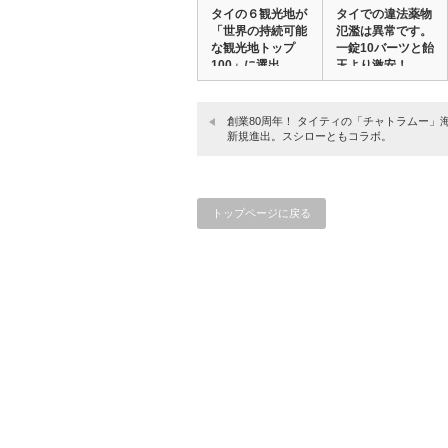
タイの６観光地が
タイでの違法薬物
「世界の持続可能
氾濫は異常です。
な観光地トップ
一錠10バーツと飴
100」に選出。
玉より激安！
b…
創業80周年！ タイティの「チャトラムー」
新規進出。スシローともコラボ。
トップページに戻る