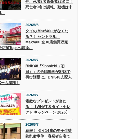
件、死者8名負傷者22名に！
死亡者9名は誤報。動機は未
明。
2026/8/8
タイの MaxValu がなくな
る？！ セントラル、
MaxValu 全30店舗買収完
全店舗Topsへ転換。
2026/8/7
BNK48「Shonichi（初
日）」の合唱動画がSNSで
再び話題に。BNK48支配人
パーも感謝！
2026/8/7
素敵なプレゼントが当た
る！【WHAT’S タイ・セレ
クト キャンペーン 2026】
2026/8/7
続報！ タイ14歳の男子生徒
銃乱射事件、容疑者自宅で