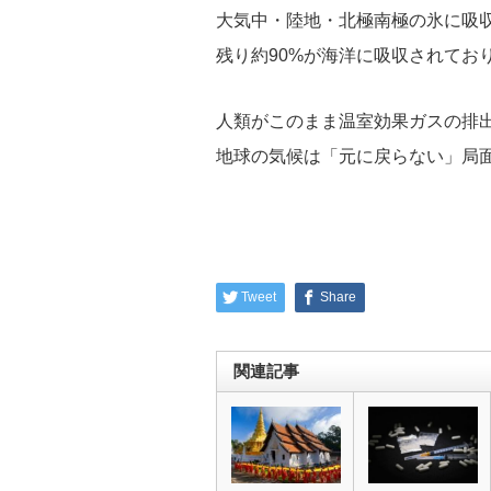
大気中・陸地・北極南極の氷に吸収
残り約90%が海洋に吸収されてお
人類がこのまま温室効果ガスの排出
地球の気候は「元に戻らない」局
Tweet
Share
関連記事