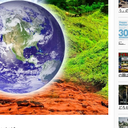
う」
に。
の国
どろ