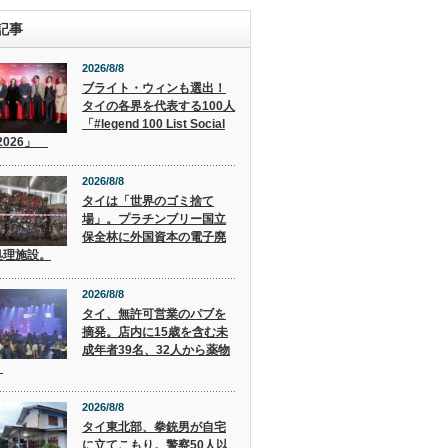
記事
2026/8/8
ブライト・ウィンも選出！
タイの各界を代表する100人
「#legend 100 List Social
 2026」
2026/8/8
タイは「世界のゴミ捨て
場」。プラチンブリー国立
保全林に外国資本の電子廃
処理施設。
2026/8/8
タイ、無許可営業のパブを
摘発。店内に15歳を含む未
成年者39名、32人から薬物
。
2026/8/8
タイ東北部、拳銃男が自宅
に立てこもり。警察50人以