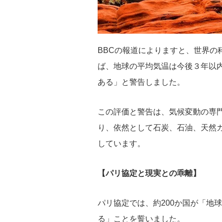
BBCの報道によりますと、世界の
ば、地球の平均気温は今後３年以内
ある」と警告しました。
この評価と警告は、気候変動の専門
り、依然として石炭、石油、天然
しています。
【パリ協定と現実との乖離】
パリ協定では、約200か国が「地
る」ことを誓いました。