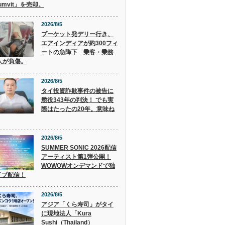
humvit」を売却。
2026/8/5
プーケット発デリー行き、
エアインディアが約300フィ
ートの急降下 乗客・乗務
人が負傷。
2026/8/5
タイ投資詐欺事件の被告に
懲役343年の判決！ でも実
際はたったの20年。意味ね
2026/8/5
SUMMER SONIC 2026配信
アーティスト第1弾公開！
WOWOWオンデマンドで独
イブ配信！
2026/8/5
アジア「くら寿司」がタイ
に現地法人「Kura
Sushi（Thailand）