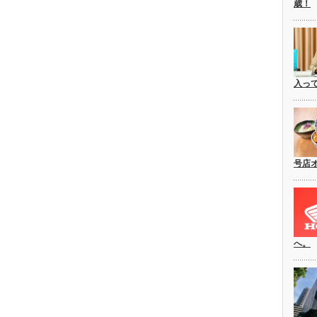
歳！
入っ
号店
へ。