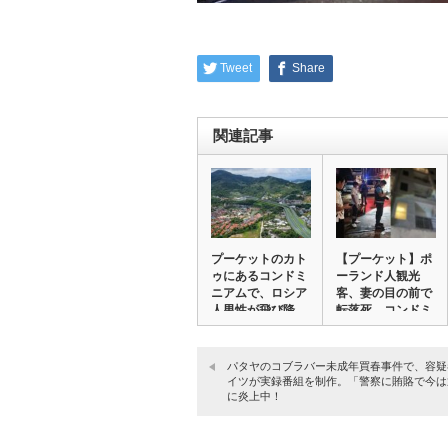
Tweet
Share
関連記事
プーケットのカト
【プーケット】ポ
ゥにあるコンドミ
ーランド人観光
ニアムで、ロシア
客、妻の目の前で
人男性が飛び降
転落死。コンドミ
り…
ニ…
パタヤのコブラバー未成年買春事件で、容疑
イツが実録番組を制作。「警察に賄賂で今は
に炎上中！