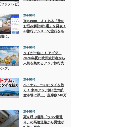
【フジテレビ】
2026/8/6
Trip.com、よくある「旅の
お悩み解決術6選」を発表！
AI旅行アシストで旅行をも
快適に。
2026/8/6
タイが一位に！ アゴダ、
2026年夏に欧州旅行者から
人気を集めるアジア旅行先
キング。
2026/8/6
ベトナム、ついにタイを抜
く！ 東南アジア第2位の航
空市場に浮上。座席数740万
。
2026/8/6
死を呼ぶ道路「ラマ2世通
り」の高速道路から男性が