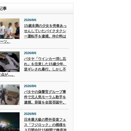
記事
2026/8/6
15歳未満の少女を売春あっ
せんしていたバイクタクシ
ー運転手を逮捕。仲介料は
バーツ。
2026/8/6
パタヤ「ウインカー消し忘
れ」を注意した15歳少年、
逆ギレされ暴行。しかし不
な点が…。
2026/8/6
パタヤの偽警官グループ事
件で元人気モーラム歌手を
逮捕。容疑を全面否認中。
2026/8/6
日本最大級の野外音楽フェ
ス「フジロック」の模様を
３日間合計15時間で徹底放