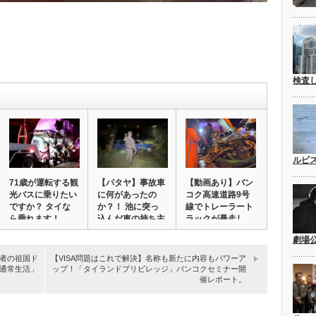
検査
ルピ
71歳が運転する観
【パタヤ】事故車
【動画あり】バン
光バスに乗りたい
に何があったの
コク高速道路9号
ですか？ タイな
か？！ 池に突っ
線でトレーラート
ら乗れます！ …
込んだ車の持ち主
ラックが暴走し、
…
が…
劇場
者の祖国ド
【VISA問題はこれで解決】名称も新たに内容もパワーア
通常生活」
ップ！「タイランドプリビレッジ」バンコクセミナー開
催レポート。