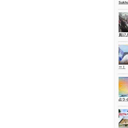
Suk
員17
ー！
占ラ