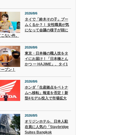
2026/8/6
タイで「鈴木その子」ブー
ムくるか？！ 女性職員が気
になって会議の様子が頭に
てこない件。
2026/8/6
東京・日本橋の職人技をタ
イにお届け！「日本橋とん
かつ 一 HAJIME」、タイ1
オープン！
2026/8/6
ホンダ「生産拠点をベトナ
ムへ移転」報道を否定！新
型4モデル投入で市場拡大
2026/8/5
オリジンホテル、日本人駐
在員に人気の「Staybridge
Suites Bangkok