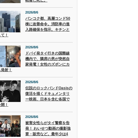
転落し死亡。
2026/8/6
バンコク都、高層コンド50
棟に改善命令。消防車の進
入路確保を指示。キチンと
して！
2026/8/6
ドバイ発タイ行きの国際線
機内で、隣席の男が突然自
家発電！女性のズボンにカ
ス発射！
2026/8/6
伝説のロックバンドOasisの
復活を描くドキュメンタリ
ー映画、日本を含む各国で
公開！
2026/8/6
被害女性らがタイ警察を告
発！ わいせつ動画の撮影強
要・販売など。最年少は4