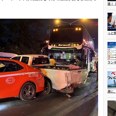
送！
っと
ラン
席に