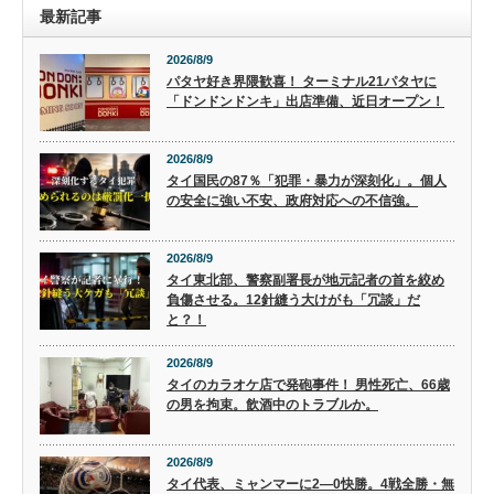
最新記事
2026/8/9
パタヤ好き界隈歓喜！ ターミナル21パタヤに
「ドンドンドンキ」出店準備、近日オープン！
2026/8/9
タイ国民の87％「犯罪・暴力が深刻化」。個人
の安全に強い不安、政府対応への不信強。
2026/8/9
タイ東北部、警察副署長が地元記者の首を絞め
負傷させる。12針縫う大けがも「冗談」だ
と？！
2026/8/9
タイのカラオケ店で発砲事件！ 男性死亡、66歳
の男を拘束。飲酒中のトラブルか。
2026/8/9
タイ代表、ミャンマーに2―0快勝。4戦全勝・無