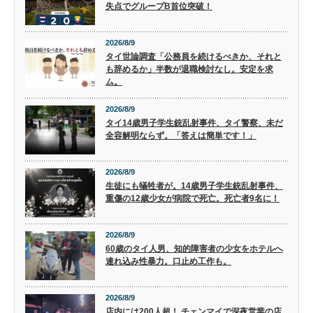
失点でグループB首位突破！
2026/8/9
タイ世論調査「公務員を続けるべきか、それと
も辞めるか」半数が退職検討なし。安定を求
ム。
2026/8/9
タイ14歳男子学生銃乱射事件、タイ警察、未だ
全容解明ならず。「答えは簡単です！」
2026/8/9
生徒にも犠牲者が。14歳男子学生銃乱射事件、
重傷の12歳少女が病院で死亡。死亡者9名に！
2026/8/9
60歳のタイ人男、知的障害者の少女をホテルへ
連れ込み性暴力。口止め工作も。
2026/8/9
店内には200人超！ チェンマイで深夜営業の店