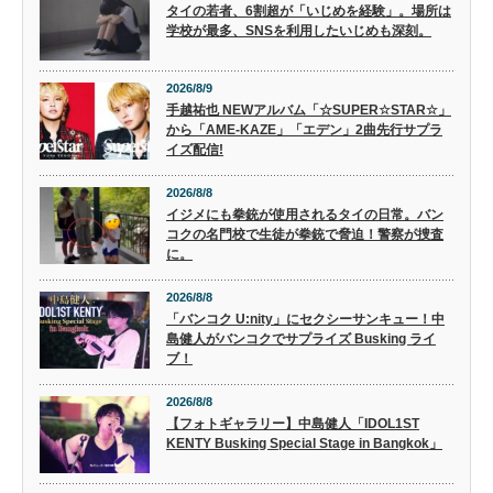
タイの若者、6割超が「いじめを経験」。場所は
学校が最多、SNSを利用したいじめも深刻。
2026/8/9
手越祐也 NEWアルバム「☆SUPER☆STAR☆」
から「AME-KAZE」「エデン」2曲先行サプラ
イズ配信!
2026/8/8
イジメにも拳銃が使用されるタイの日常。バン
コクの名門校で生徒が拳銃で脅迫！警察が捜査
に。
2026/8/8
「バンコク U:nity」にセクシーサンキュー！中
島健人がバンコクでサプライズ Busking ライ
ブ！
2026/8/8
【フォトギャラリー】中島健人「IDOL1ST
KENTY Busking Special Stage in Bangkok」