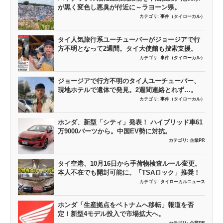
が黒く変色し悪臭が付近に～ラヨーン県。
カテゴリ:
事件（タイローカル）
タイ人気旅行系ユーチューバーがジョージアで行
方不明となって2週間。タイ大使館も捜索支援。
カテゴリ:
事件（タイローカル）
ジョージアで行方不明のタイ人ユーチューバー、
現地ホテルで遺体で発見。2週間連絡とれず…。
カテゴリ:
事件（タイローカル）
ホンダ、新型「シティ」発表！ ハイブリッド車61
万9000バーツから。中国EV勢に対抗。
カテゴリ:
企業PR
タイ空港、10月16日から手荷物検査ルール変更。
本人不在でも開封可能に。「TSAロック」推奨！
カテゴリ:
タイローカルニュース
ホンダ「生産拠点をベトナムへ移転」報道を否
定！新型4モデル投入で市場拡大へ。