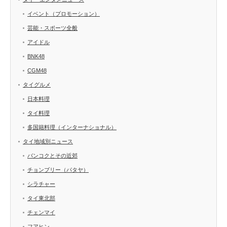
イベント（プロモーション）
芸能・スポーツ全般
アイドル
BNK48
CGM48
タイグルメ
日本料理
タイ料理
多国籍料理（インターナショナル）
タイ地域別ニュース
バンコクとその近郊
チョンブリー（パタヤ）
シラチャー
タイ東北部
チェンマイ
フアヒン