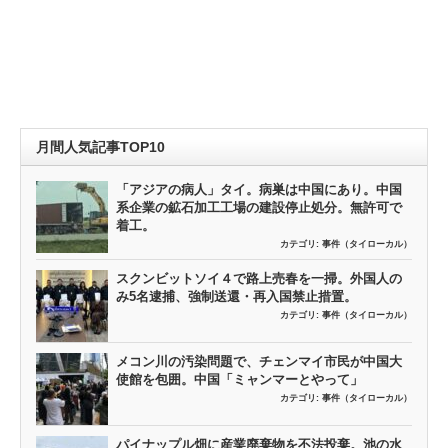
月間人気記事TOP10
「アジアの病人」タイ。病巣は中国にあり。中国
系企業の鉱石加工工場の建設停止処分。無許可で
着工。
カテゴリ:
事件（タイローカル）
スクンビットソイ４で路上売春を一掃。外国人の
み5名逮捕、強制送還・再入国禁止措置。
カテゴリ:
事件（タイローカル）
メコン川の汚染問題で、チェンマイ市民が中国大
使館を包囲。中国「ミャンマーとやって」
カテゴリ:
事件（タイローカル）
パイナップル畑に産業廃棄物を不法投棄。池の水