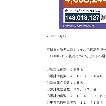
2022年9月12日
本日タイ新型コロナウイルス状況管理
（COVID-19）状況については以下の
〇新規症例数：６９８名
〇累計症例数：４，６６８、２４４名
〇新規死亡者数：１５名
〇累計死亡者数：３２、５３５名
〇累計治癒数：４，６２４、２０７名（2
〇現在治療中患者数：１１、４８３名