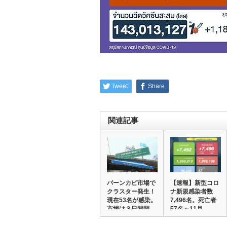
Tweet
Share
関連記事
バーンカピ市場で
【速報】新型コロ
クラスター発生！
ナ新規感染者数
現在53名が感染。
7,496名。死亡者
市場は３日間閉…
57名～11月…