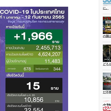
に。
の国
どろ
だ不