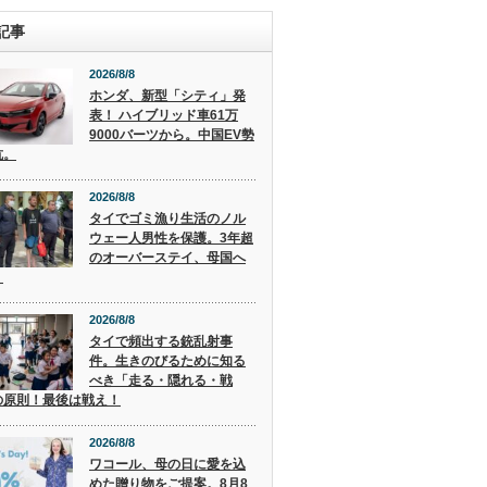
記事
2026/8/8
ホンダ、新型「シティ」発
表！ ハイブリッド車61万
9000バーツから。中国EV勢
抗。
2026/8/8
タイでゴミ漁り生活のノル
ウェー人男性を保護。3年超
のオーバーステイ、母国へ
。
2026/8/8
タイで頻出する銃乱射事
件。生きのびるために知る
べき「走る・隠れる・戦
の原則！最後は戦え！
2026/8/8
ワコール、母の日に愛を込
めた贈り物をご提案。8月8