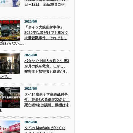
日～12日、全品30％OFF
2026/8/8
「タイ５大銃乱射事件」
2020年以降だけでも相次ぐ
大量殺戮事件。それでもこ
は変わらない…。
2026/8/8
パタヤで中国人女性と生後3
か月の娘を救出。しかし、
被害者も加害者も供述がし
もどろ。
2026/8/8
タイ14歳男子学生銃乱射事
件、死者8名負傷者22名に！
死亡者9名は誤報。動機は未
明。
2026/8/8
タイの MaxValu がなくな