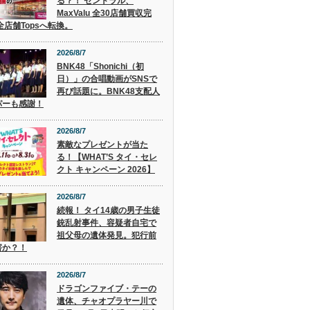
る？！ セントラル、
MaxValu 全30店舗買収完
全店舗Topsへ転換。
2026/8/7
BNK48「Shonichi（初
日）」の合唱動画がSNSで
再び話題に。BNK48支配人
パーも感謝！
2026/8/7
素敵なプレゼントが当た
る！【WHAT’S タイ・セレ
クト キャンペーン 2026】
2026/8/7
続報！ タイ14歳の男子生徒
銃乱射事件、容疑者自宅で
祖父母の遺体発見。犯行前
害か？！
2026/8/7
ドラゴンファイブ・テーの
遺体、チャオプラヤー川で