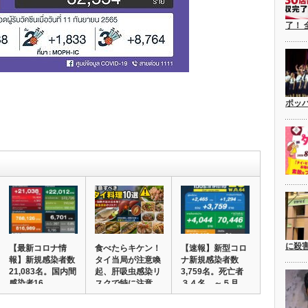
了！ 
ポッ
に殺
【最新コロナ情
食べたらキケン！
【速報】新型コロ
報】新規感染者数
タイ当局が注意喚
ナ新規感染者数
21,083名。国内間
起、肝吸虫感染リ
3,759名。死亡者
感染者16,…
スクで特に注意…
３４名。～５月…