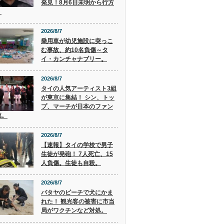
発見！8月6日未明から行方
。
2026/8/7
乗用車が幼児施設に突っこ
む事故、約10名負傷～タ
イ・カンチャナブリー。
2026/8/7
タイの人気アーティスト3組
が東京に集結！ シン、トッ
プ、マーチが日本のファン
流。
2026/8/7
【速報】タイの学校で男子
生徒が発砲！ 7人死亡、15
人負傷。生徒も自殺。
2026/8/7
パタヤのビーチで犬にかま
れた！ 観光客の被害に市当
局がワクチンなど対処。