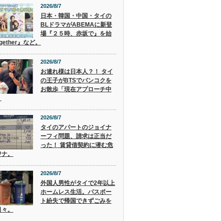
2026/8/7
日本・韓国・中国・タイの
BLドラマがABEMAに新登
場『２５時、赤坂で』を始
gether』など。
2026/8/7
お連れ様は日本人？！ タイ
の王子がBTSでバンコクを
お散歩「現在アプローチ中
」
2026/8/7
タイのアパートのジョイナ
ーフィ問題、請求は正当だ
った！ 賃貸借契約に潜む危
ワナ。
2026/8/7
外国人男性がタイで2年以上
ホームレス生活。パスポー
ト紛失で帰国できずごみを
日々。