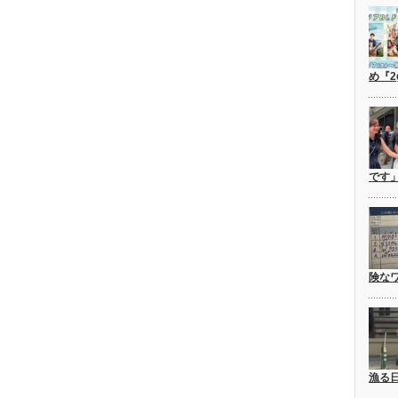
め『2
です
険な
漁る