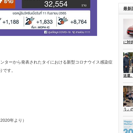
最新
に対
センターから発表されたタイにおける新型コロナウイス感染症
通りです。
送還
う」
020年より）