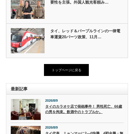
要性を主張。外国人観光客頼み…
タイ、レッド＆パープルラインの一律電
車運賃20バーツ政策、11月…
トップページに戻る
最新記事
2026/8/9
タイのカラオケ店で発砲事件！ 男性死亡、66歳
の男を拘束。飲酒中のトラブルか。
2026/8/9
タイ代表、ミャンマーに2―0快勝。4戦全勝・無