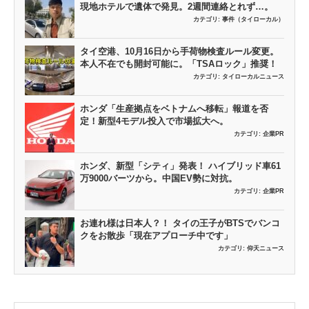
現地ホテルで遺体で発見。2週間連絡とれず…。
カテゴリ:
事件（タイローカル）
タイ空港、10月16日から手荷物検査ルール変更。
本人不在でも開封可能に。「TSAロック」推奨！
カテゴリ:
タイローカルニュース
ホンダ「生産拠点をベトナムへ移転」報道を否
定！新型4モデル投入で市場拡大へ。
カテゴリ:
企業PR
ホンダ、新型「シティ」発表！ ハイブリッド車61
万9000バーツから。中国EV勢に対抗。
カテゴリ:
企業PR
お連れ様は日本人？！ タイの王子がBTSでバンコ
クをお散歩「現在アプローチ中です」
カテゴリ:
仰天ニュース