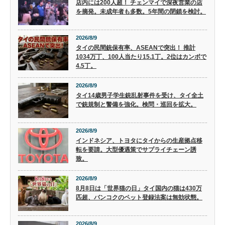
店内には200人超！ チェンマイで深夜営業の店
を摘発。未成年者も多数。5年間の閉鎖を検討。
2026/8/9
タイの民間銃保有率、ASEANで突出！ 推計
1034万丁、100人当たり15.1丁。2位はカンボで
4.5丁。
2026/8/9
タイ14歳男子学生銃乱射事件を受け、タイ全土
で銃規制と警備を強化。検問・巡回を拡大。
2026/8/9
インドネシア、トヨタにタイからの生産拠点移
転を要請。大型優遇策でサプライチェーン誘
致。
2026/8/9
8月8日は「世界猫の日」タイ国内の猫は430万
匹超、バンコクのペット登録法案は無効状態。
2026/8/9