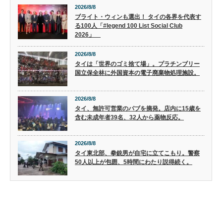
2026/8/8
ブライト・ウィンも選出！ タイの各界を代表す
る100人「#legend 100 List Social Club
2026」
2026/8/8
タイは「世界のゴミ捨て場」。プラチンブリー
国立保全林に外国資本の電子廃棄物処理施設。
2026/8/8
タイ、無許可営業のパブを摘発。店内に15歳を
含む未成年者39名、32人から薬物反応。
2026/8/8
タイ東北部、拳銃男が自宅に立てこもり。警察
50人以上が包囲、5時間にわたり説得続く。