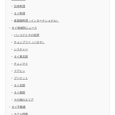
日本料理
タイ料理
多国籍料理（インターナショナル）
タイ地域別ニュース
バンコクとその近郊
チョンブリー（パタヤ）
シラチャー
タイ東北部
チェンマイ
フアヒン
プーケット
タイ北部
タイ南部
その他のエリア
タイ不動産
ホテル情報