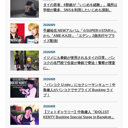
タイの若者、6割超が「いじめを経験」。場所は
学校が最多、SNSを利用したいじめも深刻。
2026/8/9
手越祐也 NEWアルバム「☆SUPER☆STAR☆」
から「AME-KAZE」「エデン」2曲先行サプラ
イズ配信!
2026/8/8
イジメにも拳銃が使用されるタイの日常。バン
コクの名門校で生徒が拳銃で脅迫！警察が捜査
に。
2026/8/8
「バンコク U:nity」にセクシーサンキュー！中
島健人がバンコクでサプライズ Busking ライ
ブ！
2026/8/8
【フォトギャラリー】中島健人「IDOL1ST
KENTY Busking Special Stage in Bangkok」