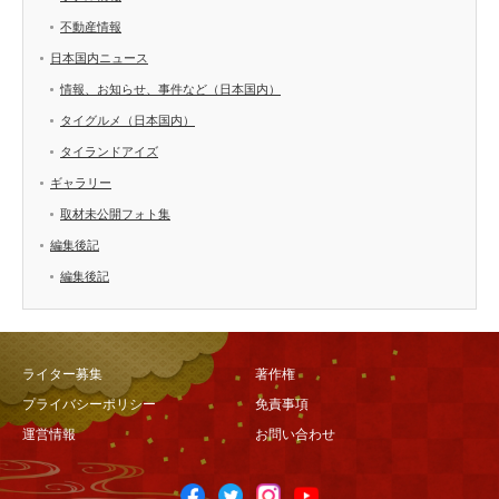
不動産情報
日本国内ニュース
情報、お知らせ、事件など（日本国内）
タイグルメ（日本国内）
タイランドアイズ
ギャラリー
取材未公開フォト集
編集後記
編集後記
ライター募集
著作権
プライバシーポリシー
免責事項
運営情報
お問い合わせ