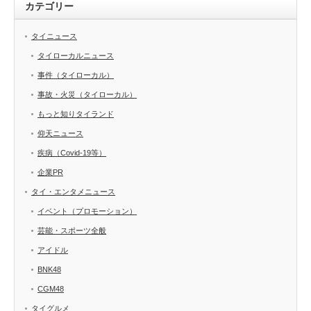
カテゴリー
タイニュース
タイローカルニュース
事件（タイローカル）
事故・火災（タイローカル）
もっと知りタイランド
仰天ニュース
疾病（Covid-19等）
企業PR
タイ・エンタメニュース
イベント（プロモーション）
芸能・スポーツ全般
アイドル
BNK48
CGM48
タイグルメ