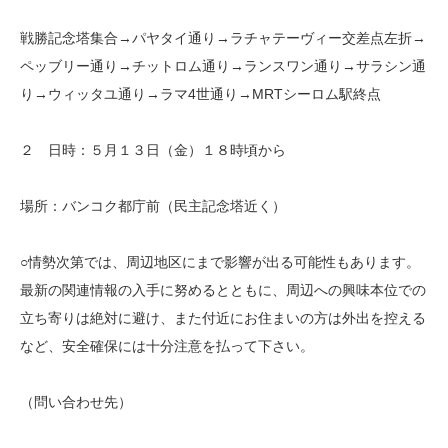
戦勝記念塔集合→パヤタイ通り→ラチャテーヴィー交差点左折→
ペ
ッブリー通り→チットロム通り→ランスワン通り→サラシン通
り→
ウィッタユ通り→ラマ4世通り→MRTシーロム駅終点
２ 日時：５月１３日（金）１８時頃から
場所：バンコク都庁前（民主記念塔近く）
○情勢次第では、周辺地区にまで影響が出る可能性もあります。
最
新の関連情報の入手に努めるとともに、周辺への興味本位での
立ち
寄りは絶対に避け、また付近にお住まいの方は外出を控える
など、
安全確保には十分注意を払って下さい。
（問い合わせ先）