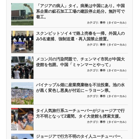
「アジアの病人」タイ。病巣は中国にあり。中国
系企業の鉱石加工工場の建設停止処分。無許可で
着工。
カテゴリ:
事件（タイローカル）
スクンビットソイ４で路上売春を一掃。外国人の
み5名逮捕、強制送還・再入国禁止措置。
カテゴリ:
事件（タイローカル）
メコン川の汚染問題で、チェンマイ市民が中国大
使館を包囲。中国「ミャンマーとやって」
カテゴリ:
事件（タイローカル）
パイナップル畑に産業廃棄物を不法投棄。池の水
が黒く変色し悪臭が付近に～ラヨーン県。
カテゴリ:
事件（タイローカル）
タイ人気旅行系ユーチューバーがジョージアで行
方不明となって2週間。タイ大使館も捜索支援。
カテゴリ:
事件（タイローカル）
ジョージアで行方不明のタイ人ユーチューバー、