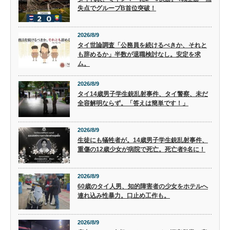
失点でグループB首位突破！
2026/8/9
タイ世論調査「公務員を続けるべきか、それと
も辞めるか」半数が退職検討なし。安定を求
ム。
2026/8/9
タイ14歳男子学生銃乱射事件、タイ警察、未だ
全容解明ならず。「答えは簡単です！」
2026/8/9
生徒にも犠牲者が。14歳男子学生銃乱射事件、
重傷の12歳少女が病院で死亡。死亡者9名に！
2026/8/9
60歳のタイ人男、知的障害者の少女をホテルへ
連れ込み性暴力。口止め工作も。
2026/8/9