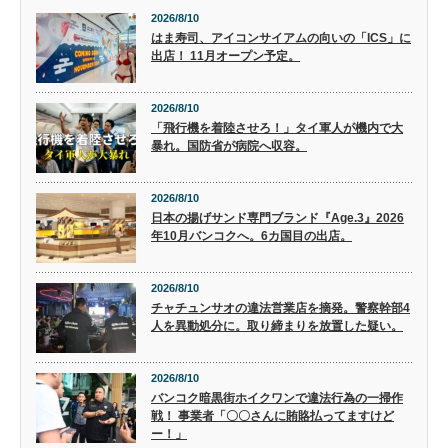
2026/8/10
はま寿司、アイコンサイアムの向いの「ICS」に
出店！ 11月オープン予定。
2026/8/10
「飛行機を着陸させろ！」タイ軍人が機内で大
暴れ。国防省が病院へ収容。
2026/8/10
日本の揚げサンド専門ブランド『Age.3』2026
年10月バンコクへ。6カ国目の出店。
2026/8/10
チャチュンサオの違法営業店を摘発。警察幹部4
人を異動処分に。取り締まりを放置した疑い。
2026/8/10
バンコク暗黒街ホイクワンで違法行為の一掃作
戦！ 事業者「〇〇さんに賄賂払ってますけど
ー！」