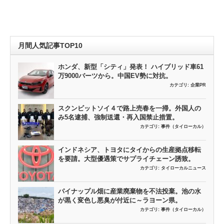
月間人気記事TOP10
ホンダ、新型「シティ」発表！ ハイブリッド車61
万9000バーツから。中国EV勢に対抗。
カテゴリ:
企業PR
スクンビットソイ４で路上売春を一掃。外国人の
み5名逮捕、強制送還・再入国禁止措置。
カテゴリ:
事件（タイローカル）
インドネシア、トヨタにタイからの生産拠点移転
を要請。大型優遇策でサプライチェーン誘致。
カテゴリ:
タイローカルニュース
パイナップル畑に産業廃棄物を不法投棄。池の水
が黒く変色し悪臭が付近に～ラヨーン県。
カテゴリ:
事件（タイローカル）