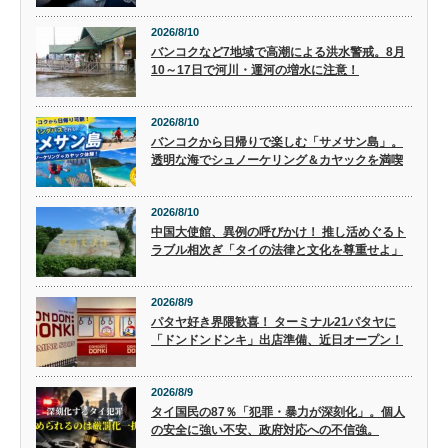
2026/8/10
バンコクなど7地域で高潮による洪水警戒。8月
10～17日で河川・運河の増水に注意！
2026/8/10
バンコクから日帰りで楽しむ「サメサン島」。
透明な海でシュノーケリング＆カヤックを満喫
2026/8/10
中国大使館、異例の呼びかけ！ 推し活めぐるト
ラブル相次ぎ「タイの法律と文化を尊重せよ」
2026/8/9
パタヤ好き界隈歓喜！ ターミナル21パタヤに
「ドンドンドンキ」出店準備、近日オープン！
2026/8/9
タイ国民の87％「犯罪・暴力が深刻化」。個人
の安全に強い不安、政府対応への不信強。