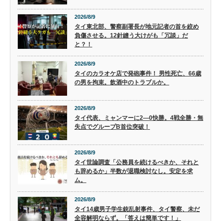
2026/8/9
タイ東北部、警察副署長が地元記者の首を絞め
負傷させる。12針縫う大けがも「冗談」だ
と？！
2026/8/9
タイのカラオケ店で発砲事件！ 男性死亡、66歳
の男を拘束。飲酒中のトラブルか。
2026/8/9
タイ代表、ミャンマーに2―0快勝。4戦全勝・無
失点でグループB首位突破！
2026/8/9
タイ世論調査「公務員を続けるべきか、それと
も辞めるか」半数が退職検討なし。安定を求
ム。
2026/8/9
タイ14歳男子学生銃乱射事件、タイ警察、未だ
全容解明ならず。「答えは簡単です！」