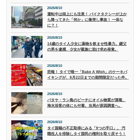
2026/8/10
運転中は頭上にも注意！ バイクタクシーが上か
ら降ってきた「何か」に衝突し事故！ 一体な
に？！
2026/8/10
14歳のタイ人少女に薬物を飲ませ性暴力。継父
の男を逮捕、少女が親族に助け求め発覚。
2026/8/10
悲報！ タイで唯一「Bake A Wish」のケーキバ
イキングが、8月22日までの期間限定だった件。
2026/8/10
パタヤ・ラン島のビーチにオイル物質が漂着。
海水浴客の体にも付着。当局が原因調査へ。
2026/8/10
タイ国籍の不正取得にみる「9つの手口」。 汚
職役人を排除しタイ国民の権利を取り戻そう！