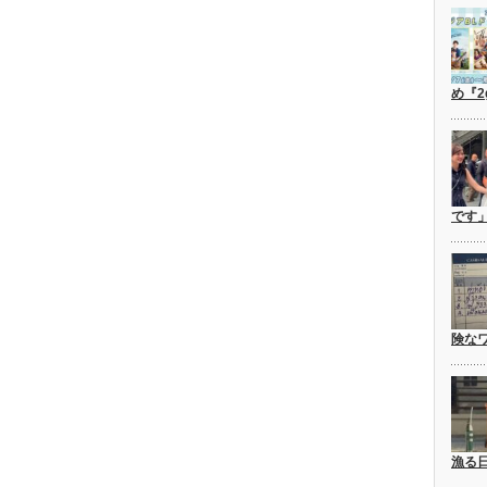
め『2
です
険な
漁る