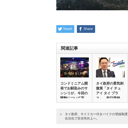
Tweet
Share
関連記事
コンドミニアム開
タイ政府の景気刺
発でお馴染みのサ
激策「タイ チュ
ンシリが、今回の
アイ タイ プラ
騒動について言
ス」、初日登録
2…
及…
タイ政府、サイドカー付きバイクの登録制度
合法化で安全性向上へ。