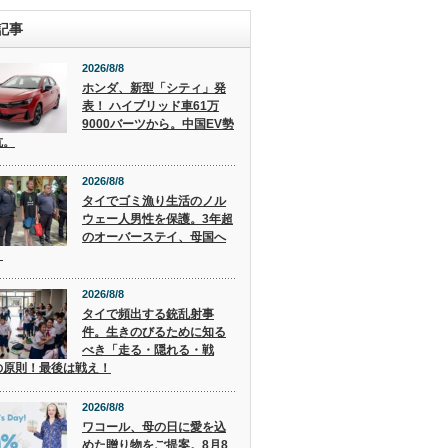
記事
2026/8/8
ホンダ、新型「シティ」発
表！ ハイブリッド車61万
9000バーツから。中国EV勢
抗。
2026/8/8
タイでゴミ漁り生活のノル
ウェー人男性を保護。3年超
のオーバーステイ、母国へ
。
2026/8/8
タイで頻出する銃乱射事
件。生きのびるために知る
べき「走る・隠れる・戦
の原則！最後は戦え！
2026/8/8
ワコール、母の日に愛を込
めた贈り物をご提案。8月8