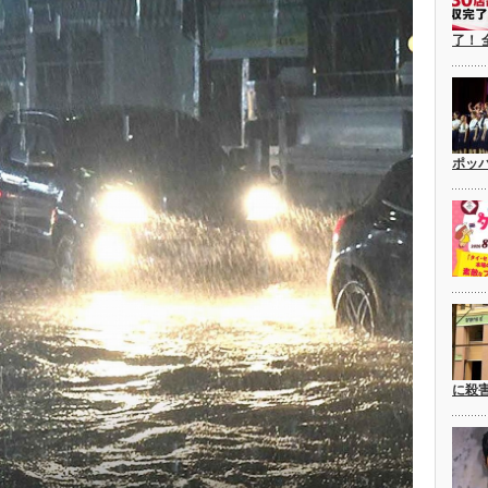
了！ 
ポッ
に殺