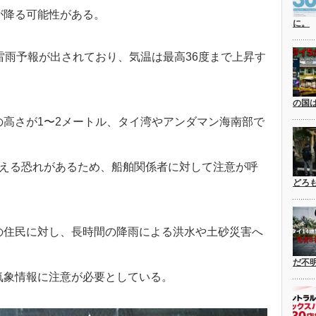
が降る可能性がある。
に。
雷雨予報が出されており、気温は最高36度まで上昇す
の国
高さが1〜2メートル、タイ湾やアンダマン海南部で
超える恐れがあるため、船舶関係者に対して注意が呼
どろ
の住民に対し、長時間の降雨による洪水や土砂災害へ
だ不
気象情報に注意が必要としている。