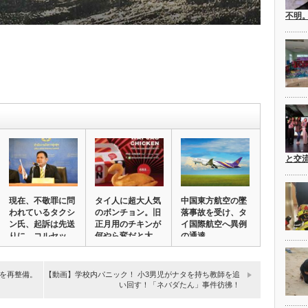
不明
と交
現在、不敬罪に問
タイ人に超大人気
中国東方航空の墜
われているタクシ
のボンチョン。旧
落事故を受け、タ
ン氏、起訴は先送
正月用のチキンが
イ国際航空へ異例
りに。コルセッ
何やら変だと大
の通達。
ト…
炎…
を再整備。
【動画】学校内パニック！ 小3男児がナタを持ち教師を追
い回す！「ネバダたん」事件彷彿！