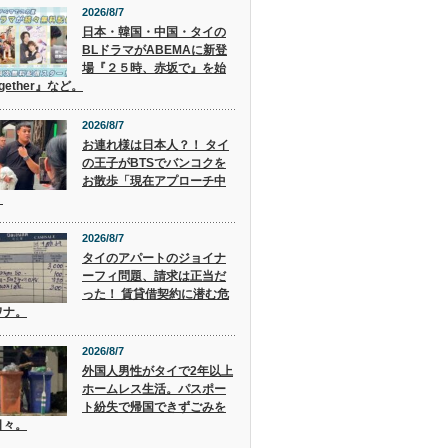
2026/8/7
日本・韓国・中国・タイの
BLドラマがABEMAに新登
場『２５時、赤坂で』を始
gether』など。
2026/8/7
お連れ様は日本人？！ タイ
の王子がBTSでバンコクを
お散歩「現在アプローチ中
」
2026/8/7
タイのアパートのジョイナ
ーフィ問題、請求は正当だ
った！ 賃貸借契約に潜む危
ワナ。
2026/8/7
外国人男性がタイで2年以上
ホームレス生活。パスポー
ト紛失で帰国できずごみを
日々。