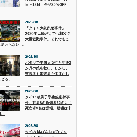
日～12日、全品30％OFF
2026/8/8
「タイ５大銃乱射事件」
2020年以降だけでも相次ぐ
大量殺戮事件。それでもこ
は変わらない…。
2026/8/8
パタヤで中国人女性と生後3
か月の娘を救出。しかし、
被害者も加害者も供述がし
もどろ。
2026/8/8
タイ14歳男子学生銃乱射事
件、死者8名負傷者22名に！
死亡者9名は誤報。動機は未
明。
2026/8/8
タイの MaxValu がなくな