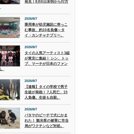
発見！8月6日未明から行方
。
2026/8/7
乗用車が幼児施設に突っこ
む事故、約10名負傷～タ
イ・カンチャナブリー。
2026/8/7
タイの人気アーティスト3組
が東京に集結！ シン、トッ
プ、マーチが日本のファン
流。
2026/8/7
【速報】タイの学校で男子
生徒が発砲！ 7人死亡、15
人負傷。生徒も自殺。
2026/8/7
パタヤのビーチで犬にかま
れた！ 観光客の被害に市当
局がワクチンなど対処。