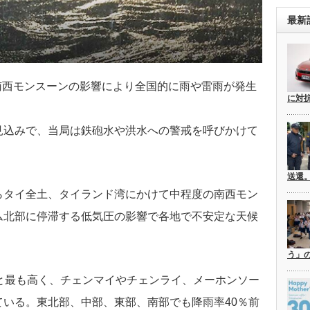
最新
、南西モンスーンの影響により全国的に雨や雷雨が発生
に対
見込みで、当局は鉄砲水や洪水への警戒を呼びかけて
送還
らタイ全土、タイランド湾にかけて中程度の南西モン
ム北部に停滞する低気圧の影響で各地で不安定な天候
う」
と最も高く、チェンマイやチェンライ、メーホンソー
いる。東北部、中部、東部、南部でも降雨率40％前