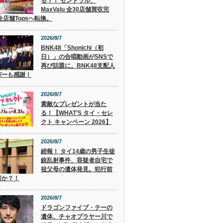
る？！ セントラル、
MaxValu 全30店舗買収完
全店舗Topsへ転換。
2026/8/7
BNK48「Shonichi（初
日）」の合唱動画がSNSで
再び話題に。BNK48支配人
パーも感謝！
2026/8/7
素敵なプレゼントが当た
る！【WHAT’S タイ・セレ
クト キャンペーン 2026】
2026/8/7
続報！ タイ14歳の男子生徒
銃乱射事件、容疑者自宅で
祖父母の遺体発見。犯行前
害か？！
2026/8/7
ドラゴンファイブ・テーの
遺体、チャオプラヤー川で