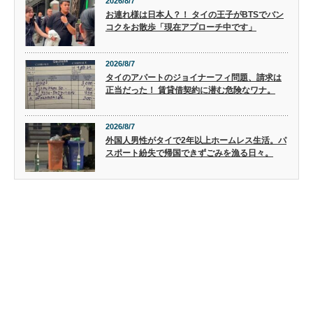
2026/8/7
お連れ様は日本人？！ タイの王子がBTSでバン
コクをお散歩「現在アプローチ中です」
2026/8/7
タイのアパートのジョイナーフィ問題、請求は
正当だった！ 賃貸借契約に潜む危険なワナ。
2026/8/7
外国人男性がタイで2年以上ホームレス生活。パ
スポート紛失で帰国できずごみを漁る日々。