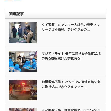
関連記事
タイ警察、ミャンマー人経営の売春マッ
サージ店を摘発。テレグラムの…
マジでキモイ！ 長年に渡り女子生徒11名
の胸を揉み続けた学校長を…
動機理解不能！ バンコクの高速道路で急
に割り込んできたアルファー…
タイ警察大佐、判事試験でカンニング行