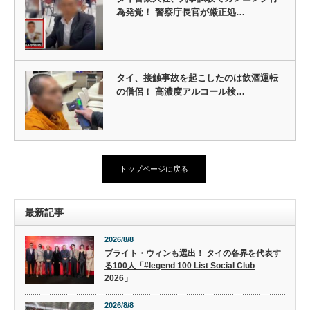
為発覚！ 警察庁長官が厳正処…
タイ、接触事故を起こしたのは飲酒運転
の僧侶！ 高濃度アルコール検…
トップページに戻る
最新記事
2026/8/8
ブライト・ウィンも選出！ タイの各界を代表す
る100人「#legend 100 List Social Club
2026」
2026/8/8