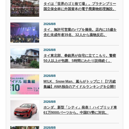
タイは「世界のゴミ捨て場」。プラチンブリー
国立保全林に外国資本の電子廃棄物処理施設。
2026/8/8
タイ、無許可営業のパブを摘発。店内に15歳を
含む未成年者39名、32人から薬物反応。
2026/8/8
タイ東北部、拳銃男が自宅に立てこもり。警察
50人以上が包囲、5時間にわたり説得続く。
2026/8/8
M!LK、Snow Man、嵐らがトップに！【7月総
集編】AWA独自のアイドルランキングを公開!!
2026/8/8
ホンダ、新型「シティ」発表！ ハイブリッド車
61万9000バーツから。中国EV勢に対抗。
2026/8/8