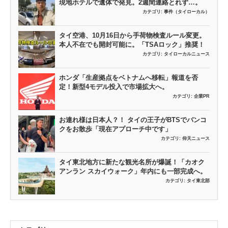
現地ホテルで遺体で発見。2週間連絡とれず…。
カテゴリ:
事件（タイローカル）
タイ空港、10月16日から手荷物検査ルール変更。
本人不在でも開封可能に。「TSAロック」推奨！
カテゴリ:
タイローカルニュース
ホンダ「生産拠点をベトナムへ移転」報道を否
定！新型4モデル投入で市場拡大へ。
カテゴリ:
企業PR
お連れ様は日本人？！ タイの王子がBTSでバンコ
クをお散歩「現在アプローチ中です」
カテゴリ:
仰天ニュース
タイ東北地方に新たな観光名所が爆誕！「カオク
アンラン スカイウォーク」年内にも一部完成へ。
カテゴリ:
タイ東北部