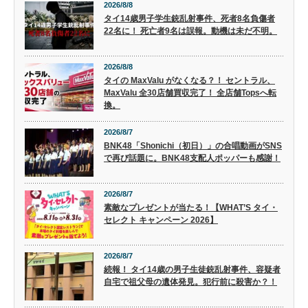
2026/8/8
タイ14歳男子学生銃乱射事件、死者8名負傷者
22名に！ 死亡者9名は誤報。動機は未だ不明。
2026/8/8
タイの MaxValu がなくなる？！ セントラル、
MaxValu 全30店舗買収完了！ 全店舗Topsへ転
換。
2026/8/7
BNK48「Shonichi（初日）」の合唱動画がSNS
で再び話題に。BNK48支配人ポッパーも感謝！
2026/8/7
素敵なプレゼントが当たる！【WHAT’S タイ・
セレクト キャンペーン 2026】
2026/8/7
続報！ タイ14歳の男子生徒銃乱射事件、容疑者
自宅で祖父母の遺体発見。犯行前に殺害か？！