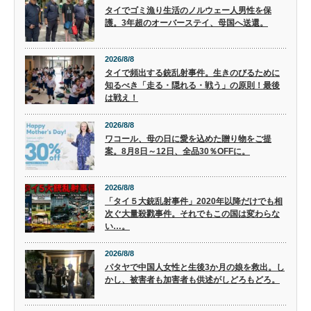
タイでゴミ漁り生活のノルウェー人男性を保
護。3年超のオーバーステイ、母国へ送還。
2026/8/8
タイで頻出する銃乱射事件。生きのびるために
知るべき「走る・隠れる・戦う」の原則！最後
は戦え！
2026/8/8
ワコール、母の日に愛を込めた贈り物をご提
案。8月8日～12日、全品30％OFFに。
2026/8/8
「タイ５大銃乱射事件」2020年以降だけでも相
次ぐ大量殺戮事件。それでもこの国は変わらな
い…。
2026/8/8
パタヤで中国人女性と生後3か月の娘を救出。し
かし、被害者も加害者も供述がしどろもどろ。