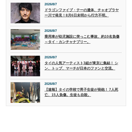
2026/8/7
ドラゴンファイブ・テーの遺体、チャオプラヤ
ー川で発見！8月6日未明から行方不明。
2026/8/7
乗用車が幼児施設に突っこむ事故、約10名負傷
～タイ・カンチャナブリー。
2026/8/7
タイの人気アーティスト3組が東京に集結！ シ
ン、トップ、マーチが日本のファンと交流。
2026/8/7
【速報】タイの学校で男子生徒が発砲！ 7人死
亡、15人負傷。生徒も自殺。