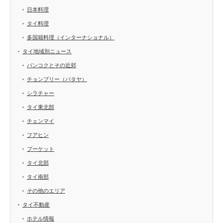
日本料理
タイ料理
多国籍料理（インターナショナル）
タイ地域別ニュース
バンコクとその近郊
チョンブリー（パタヤ）
シラチャー
タイ東北部
チェンマイ
フアヒン
プーケット
タイ北部
タイ南部
その他のエリア
タイ不動産
ホテル情報