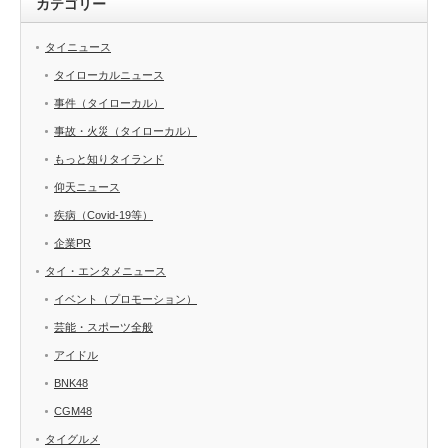
カテゴリー
タイニュース
タイローカルニュース
事件（タイローカル）
事故・火災（タイローカル）
もっと知りタイランド
仰天ニュース
疾病（Covid-19等）
企業PR
タイ・エンタメニュース
イベント（プロモーション）
芸能・スポーツ全般
アイドル
BNK48
CGM48
タイグルメ