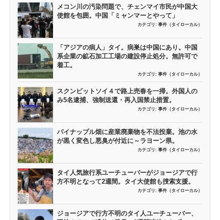
メコン川の汚染問題で、チェンマイ市民が中国大
使館を包囲。中国「ミャンマーとやって」
カテゴリ:
事件（タイローカル）
「アジアの病人」タイ。病巣は中国にあり。中国
系企業の鉱石加工工場の建設停止処分。無許可で
着工。
カテゴリ:
事件（タイローカル）
スクンビットソイ４で路上売春を一掃。外国人の
み5名逮捕、強制送還・再入国禁止措置。
カテゴリ:
事件（タイローカル）
パイナップル畑に産業廃棄物を不法投棄。池の水
が黒く変色し悪臭が付近に～ラヨーン県。
カテゴリ:
事件（タイローカル）
タイ人気旅行系ユーチューバーがジョージアで行
方不明となって2週間。タイ大使館も捜索支援。
カテゴリ:
事件（タイローカル）
ジョージアで行方不明のタイ人ユーチューバー、