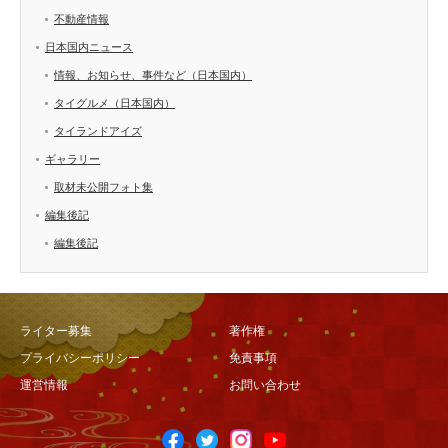
不動産情報
日本国内ニュース
情報、お知らせ、事件など（日本国内）
タイグルメ（日本国内）
タイランドアイズ
ギャラリー
取材未公開フォト集
編集後記
編集後記
ライター募集
著作権
プライバシーポリシー
免責事項
運営情報
お問い合わせ