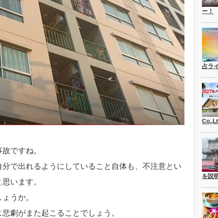
ー！
占ラ
Co.,
事故ですね。
自分で出れるようにしていること自体も、不注意とい
を説
と思います。
しょうか。
じ悲劇がまた起こることでしょう。