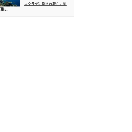
コクラゲに刺され死亡。対
「酢」