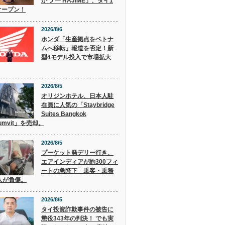
かつ 一 HAJIME」、タイ1
オープン！
2026/8/6
ホンダ「生産拠点をベトナ
ムへ移転」報道を否定！新
型4モデル投入で市場拡大
2026/8/5
オリジンホテル、日本人駐
在員に人気の「Staybridge
Suites Bangkok
humvit」を売却。
2026/8/5
プーケット発デリー行き、
エアインディアが約300フィ
ートの急降下 乗客・乗務
人が負傷。
2026/8/5
タイ投資詐欺事件の被告に
懲役343年の判決！ でも実