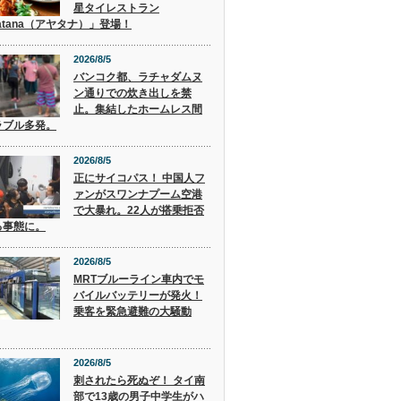
星タイレストラン
atana（アヤタナ）」登場！
2026/8/5
バンコク都、ラチャダムヌ
ン通りでの炊き出しを禁
止。集結したホームレス間
ラブル多発。
2026/8/5
正にサイコパス！ 中国人フ
ァンがスワンナプーム空港
で大暴れ。22人が搭乗拒否
る事態に。
2026/8/5
MRTブルーライン車内でモ
バイルバッテリーが発火！
乗客を緊急避難の大騒動
2026/8/5
刺されたら死ぬぞ！ タイ南
部で13歳の男子中学生がハ