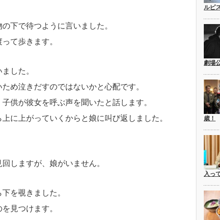
ルピ
物の下で待つように言いました。
渡って歩きます。
劇場
いました。
いため泣きだすのではないかと心配です。
、子供が彼女を呼ぶ声を聞いたと話します。
ら上に上がっていくからと娘に叫び返しました。
歳！
見回しますが、娘がいません。
入っ
ら下を覗きました。
のを見つけます。