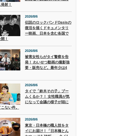
ス発射！
2026/8/6
伝説のロックバンドOasisの
復活を描くドキュメンタリ
ー映画、日本を含む各国で
公開！
2026/8/6
被害女性らがタイ警察を告
発！ わいせつ動画の撮影強
要・販売など。最年少は4
2026/8/6
タイで「鈴木その子」ブー
ムくるか？！ 女性職員が気
になって会議の様子が頭に
てこない件。
2026/8/6
東京・日本橋の職人技をタ
イにお届け！「日本橋とん