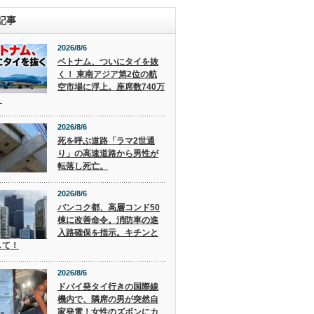
記事
2026/8/6
ベトナム、ついにタイを抜
く！ 東南アジア第2位の航
空市場に浮上。座席数740万
。
2026/8/6
死を呼ぶ道路「ラマ2世通
り」の高速道路から男性が
転落し死亡。
2026/8/6
バンコク都、高層コンド50
棟に改善命令。消防車の進
入路確保を指示。キチンと
して！
2026/8/6
ドバイ発タイ行きの国際線
機内で、隣席の男が突然自
家発電！女性のズボンにカ