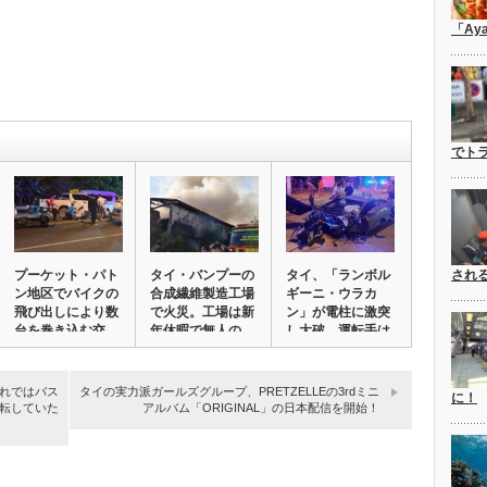
「Ay
でト
プーケット・パト
タイ・バンプーの
タイ、「ランボル
され
ン地区でバイクの
合成繊維製造工場
ギーニ・ウラカ
飛び出しにより数
で火災。工場は新
ン」が電柱に激突
台を巻き込む交
年休暇で無人の
し大破。運転手は
通…
は…
泥…
れではバス
タイの実力派ガールズグループ、PRETZELLEの3rdミニ
に！
転していた
アルバム「ORIGINAL」の日本配信を開始！