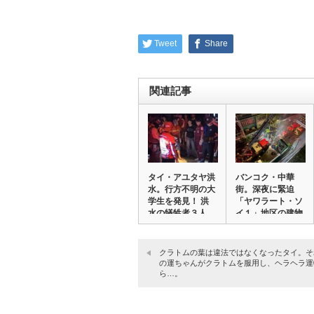
Tweet
Share
関連記事
タイ・アユタヤ洪
バンコク・中華
水。行方不明の大
街。深夜に緊迫
学生を発見！ 洪
「ヤワラート・ソ
水の犠牲者３人
イ１」地区の建物
目…
で火…
クラトムの葉は違法ではなくなったタイ。そ
の運ちゃんがクラトムを服用し、ヘラヘラ運
ら…。