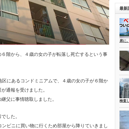
最新
席に
の６階から、４歳の女の子が転落し死亡するという事
地区にあるコンドミニアムで、４歳の女の子が６階か
署が通報を受けました。
の継父に事情聴取しました。
検査
容でした。
コンビニに買い物に行くため部屋から降りていきまし