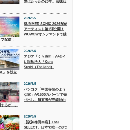
際はたったの20年。意味ね
2026/8/5
SUMMER SONIC 2026配信
アーティスト第1弾公開！
WOWOWオンデマンドで独
イブ配信！
2026/8/5
アジア「くら寿司」がタイ
に現地法人「Kura
Sushi（Thailand）
Ltd.」を設立
2026/8/5
バンコク「中国寺院のよう
な家」が1500万バーツで売
り出し。所有者が売却理由
明するが…。
2026/8/5
【阪神梅田本店】Thai
SELECT、日本で唯一の3つ