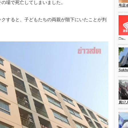
その場で死亡してしまいました。
号店
ックすると、子どもたちの両親が階下にいたことが判
へ。
Suk
員17