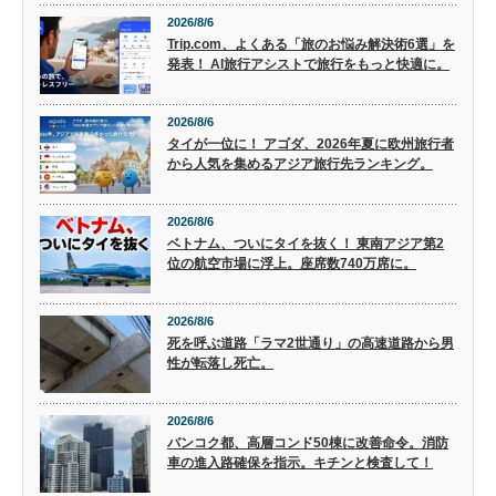
2026/8/6
Trip.com、よくある「旅のお悩み解決術6選」を
発表！ AI旅行アシストで旅行をもっと快適に。
2026/8/6
タイが一位に！ アゴダ、2026年夏に欧州旅行者
から人気を集めるアジア旅行先ランキング。
2026/8/6
ベトナム、ついにタイを抜く！ 東南アジア第2
位の航空市場に浮上。座席数740万席に。
2026/8/6
死を呼ぶ道路「ラマ2世通り」の高速道路から男
性が転落し死亡。
2026/8/6
バンコク都、高層コンド50棟に改善命令。消防
車の進入路確保を指示。キチンと検査して！