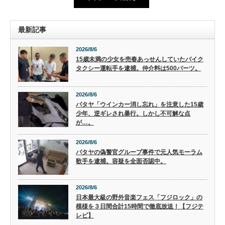
最新記事
2026/8/6
15歳未満の少女を売春あっせんしていたバイク
タクシー運転手を逮捕。仲介料は500バーツ。
2026/8/6
パタヤ「ウインカー消し忘れ」を注意した15歳
少年、逆ギレされ暴行。しかし不可解な点
が…。
2026/8/6
パタヤの偽警官グループ事件で元人気モーラム
歌手を逮捕。容疑を全面否認中。
2026/8/6
日本最大級の野外音楽フェス「フジロック」の
模様を３日間合計15時間で徹底放送！【フジテ
レビ】