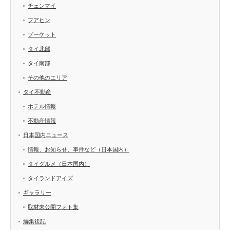
チェンマイ
フアヒン
プーケット
タイ北部
タイ南部
その他のエリア
タイ不動産
ホテル情報
不動産情報
日本国内ニュース
情報、お知らせ、事件など（日本国内）
タイグルメ（日本国内）
タイランドアイズ
ギャラリー
取材未公開フォト集
編集後記