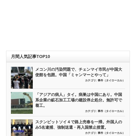
月間人気記事TOP10
メコン川の汚染問題で、チェンマイ市民が中国大
使館を包囲。中国「ミャンマーとやって」
カテゴリ:
事件（タイローカル）
「アジアの病人」タイ。病巣は中国にあり。中国
系企業の鉱石加工工場の建設停止処分。無許可で
着工。
カテゴリ:
事件（タイローカル）
スクンビットソイ４で路上売春を一掃。外国人の
み5名逮捕、強制送還・再入国禁止措置。
カテゴリ:
事件（タイローカル）