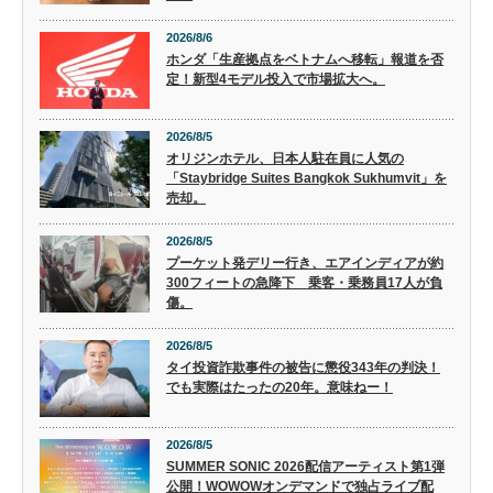
2026/8/6
ホンダ「生産拠点をベトナムへ移転」報道を否
定！新型4モデル投入で市場拡大へ。
2026/8/5
オリジンホテル、日本人駐在員に人気の
「Staybridge Suites Bangkok Sukhumvit」を
売却。
2026/8/5
プーケット発デリー行き、エアインディアが約
300フィートの急降下 乗客・乗務員17人が負
傷。
2026/8/5
タイ投資詐欺事件の被告に懲役343年の判決！
でも実際はたったの20年。意味ねー！
2026/8/5
SUMMER SONIC 2026配信アーティスト第1弾
公開！WOWOWオンデマンドで独占ライブ配