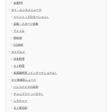
企業PR
タイ・エンタメニュース
イベント（プロモーション）
芸能・スポーツ全般
アイドル
BNK48
CGM48
タイグルメ
日本料理
タイ料理
多国籍料理（インターナショナル）
タイ地域別ニュース
バンコクとその近郊
チョンブリー（パタヤ）
シラチャー
タイ東北部