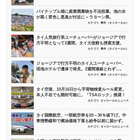
パイナップル畑に産業廃棄物を不法投棄。池の水
が黒く変色し悪臭が付近に～ラヨーン県。
カテゴリ:
事件（タイローカル）
タイ人気旅行系ユーチューバーがジョージアで行
方不明となって2週間。タイ大使館も捜索支援。
カテゴリ:
事件（タイローカル）
ジョージアで行方不明のタイ人ユーチューバー、
現地ホテルで遺体で発見。2週間連絡とれず…。
カテゴリ:
事件（タイローカル）
タイ空港、10月16日から手荷物検査ルール変更。
本人不在でも開封可能に。「TSAロック」推奨！
カテゴリ:
タイローカルニュース
タイ国際航空、一部航空券を20～30％値下げ。中
東情勢緩和で燃油価格下落も紛争以前に届かず。
カテゴリ:
タイローカルニュース