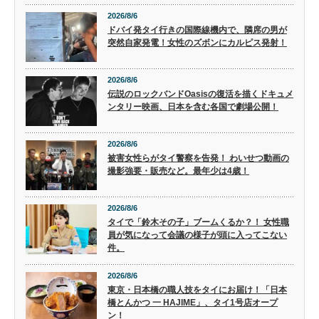
2026/8/6
ドバイ発タイ行きの国際線機内で、隣席の男が
突然自家発電！女性のズボンにカルピス発射！
2026/8/6
伝説のロックバンドOasisの復活を描くドキュメ
ンタリー映画、日本を含む各国で劇場公開！
2026/8/6
被害女性らがタイ警察を告発！ わいせつ動画の
撮影強要・販売など。最年少は4歳！
2026/8/6
タイで「鈴木その子」ブームくるか？！ 女性職
員が気になって会議の様子が頭に入ってこない
件。
2026/8/6
東京・日本橋の職人技をタイにお届け！「日本
橋とんかつ 一 HAJIME」、タイ1号店オープ
ン！