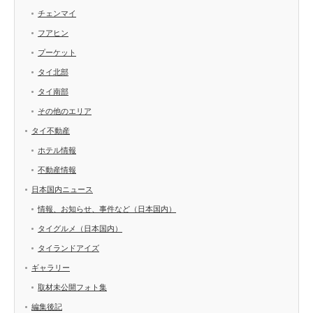
チェンマイ
フアヒン
プーケット
タイ北部
タイ南部
その他のエリア
タイ不動産
ホテル情報
不動産情報
日本国内ニュース
情報、お知らせ、事件など（日本国内）
タイグルメ（日本国内）
タイランドアイズ
ギャラリー
取材未公開フォト集
編集後記