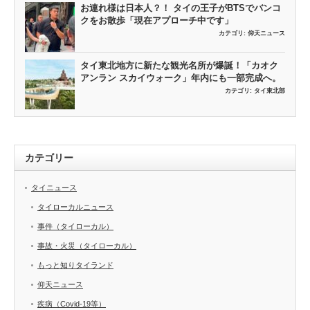
お連れ様は日本人？！ タイの王子がBTSでバンコ
クをお散歩「現在アプローチ中です」
カテゴリ:
仰天ニュース
タイ東北地方に新たな観光名所が爆誕！「カオク
アンラン スカイウォーク」年内にも一部完成へ。
カテゴリ:
タイ東北部
カテゴリー
タイニュース
タイローカルニュース
事件（タイローカル）
事故・火災（タイローカル）
もっと知りタイランド
仰天ニュース
疾病（Covid-19等）