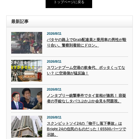
トップページに戻る
最新記事
2026/8/11
パタヤの路上でGrab配達員と乗用車の男性が殴
り合い。警察到着前にドロン。
2026/8/11
スワンナプーム空港の飲食代、ボッタくってな
い？ に空港側が猛反論！
2026/8/11
ノンタブリー銃撃事件でタイ首相が激怒！ 容疑
者の手錠なしタバコぷかぷか会見を問題視。
2026/8/11
スクンビットソイ24の「物干し落下事故」は
Bright 24の住民のものだった！65500バーツで
示談。