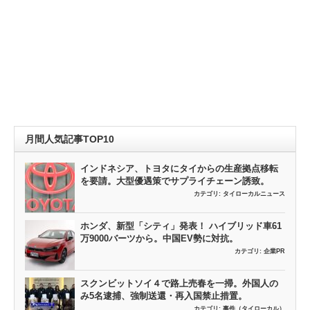
月間人気記事TOP10
インドネシア、トヨタにタイからの生産拠点移転
を要請。大型優遇策でサプライチェーン誘致。
カテゴリ:
タイローカルニュース
ホンダ、新型「シティ」発表！ ハイブリッド車61
万9000バーツから。中国EV勢に対抗。
カテゴリ:
企業PR
スクンビットソイ４で路上売春を一掃。外国人の
み5名逮捕、強制送還・再入国禁止措置。
カテゴリ:
事件（タイローカル）