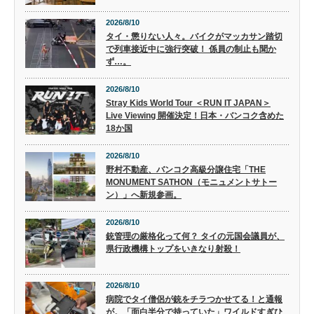
2026/8/10
タイ・懲りない人々。バイクがマッカサン踏切
で列車接近中に強行突破！ 係員の制止も聞か
ず…。
2026/8/10
Stray Kids World Tour ＜RUN IT JAPAN＞
Live Viewing 開催決定！日本・バンコク含めた
18か国
2026/8/10
野村不動産、バンコク高級分譲住宅「THE
MONUMENT SATHON（モニュメントサトー
ン）」へ新規参画。
2026/8/10
銃管理の厳格化って何？ タイの元国会議員が、
県行政機構トップをいきなり射殺！
2026/8/10
病院でタイ僧侶が銃をチラつかせてる！と通報
が。「面白半分で持っていた」ワイルドすぎひ