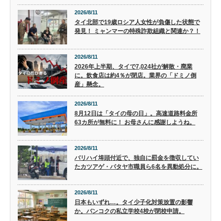
2026/8/11
タイ北部で19歳ロシア人女性が負傷した状態で
発見！ ミャンマーの特殊詐欺組織と関連か？！
2026/8/11
2026年上半期、タイで7,024社が解散・廃業
に。飲食店は約4％が閉店。業界の「ドミノ倒
産」懸念。
2026/8/11
8月12日は「タイの母の日」。高速道路料金所
63カ所が無料に！ お母さんに感謝しようね。
2026/8/11
バリハイ埠頭付近で、独自に罰金を徴収してい
たカツアゲ・パタヤ市職員ら6名を異動処分に。
2026/8/11
日本もいずれ…。タイ少子化対策放置の影響
か。バンコクの私立学校4校が閉校申請。