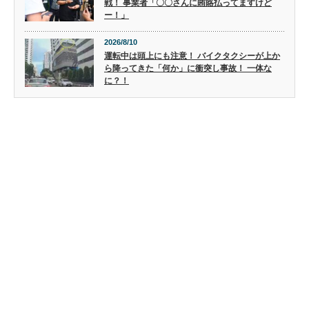
戦！ 事業者「〇〇さんに賄賂払ってますけど
ー！」
2026/8/10
運転中は頭上にも注意！ バイクタクシーが上か
ら降ってきた「何か」に衝突し事故！ 一体な
に？！