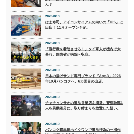
ん？
2026/8/10
はま寿司、アイコンサイアムの向いの「ICS」に
出店！ 11月オープン予定。
2026/8/10
「飛行機を着陸させろ！」タイ軍人が機内で大
暴れ。国防省が病院へ収容。
2026/8/10
日本の揚げサンド専門ブランド『Age.3』2026
年10月バンコクへ。6カ国目の出店。
2026/8/10
チャチュンサオの違法営業店を摘発。警察幹部4
人を異動処分に。取り締まりを放置した疑い。
2026/8/10
バンコク暗黒街ホイクワンで違法行為の一掃作