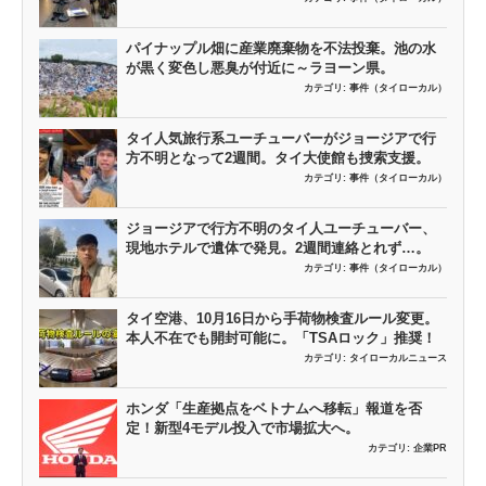
パイナップル畑に産業廃棄物を不法投棄。池の水
が黒く変色し悪臭が付近に～ラヨーン県。
カテゴリ:
事件（タイローカル）
タイ人気旅行系ユーチューバーがジョージアで行
方不明となって2週間。タイ大使館も捜索支援。
カテゴリ:
事件（タイローカル）
ジョージアで行方不明のタイ人ユーチューバー、
現地ホテルで遺体で発見。2週間連絡とれず…。
カテゴリ:
事件（タイローカル）
タイ空港、10月16日から手荷物検査ルール変更。
本人不在でも開封可能に。「TSAロック」推奨！
カテゴリ:
タイローカルニュース
ホンダ「生産拠点をベトナムへ移転」報道を否
定！新型4モデル投入で市場拡大へ。
カテゴリ:
企業PR