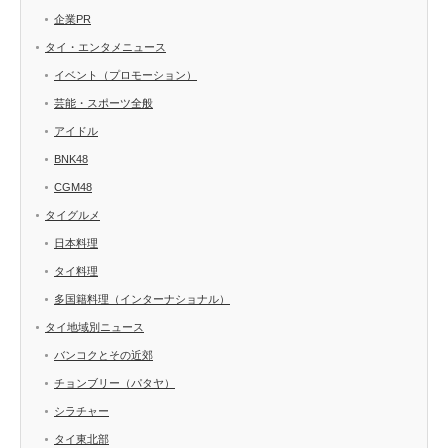
企業PR
タイ・エンタメニュース
イベント（プロモーション）
芸能・スポーツ全般
アイドル
BNK48
CGM48
タイグルメ
日本料理
タイ料理
多国籍料理（インターナショナル）
タイ地域別ニュース
バンコクとその近郊
チョンブリー（パタヤ）
シラチャー
タイ東北部