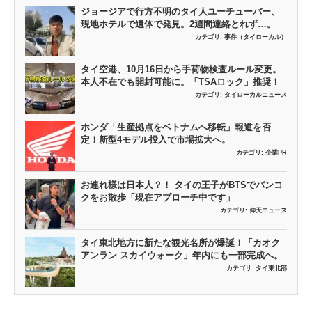
ジョージアで行方不明のタイ人ユーチューバー、
現地ホテルで遺体で発見。2週間連絡とれず…。
カテゴリ:
事件（タイローカル）
タイ空港、10月16日から手荷物検査ルール変更。
本人不在でも開封可能に。「TSAロック」推奨！
カテゴリ:
タイローカルニュース
ホンダ「生産拠点をベトナムへ移転」報道を否
定！新型4モデル投入で市場拡大へ。
カテゴリ:
企業PR
お連れ様は日本人？！ タイの王子がBTSでバンコ
クをお散歩「現在アプローチ中です」
カテゴリ:
仰天ニュース
タイ東北地方に新たな観光名所が爆誕！「カオク
アンラン スカイウォーク」年内にも一部完成へ。
カテゴリ:
タイ東北部