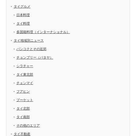
タイグルメ
日本料理
タイ料理
多国籍料理（インターナショナル）
タイ地域別ニュース
バンコクとその近郊
チョンブリー（パタヤ）
シラチャー
タイ東北部
チェンマイ
フアヒン
プーケット
タイ北部
タイ南部
その他のエリア
タイ不動産