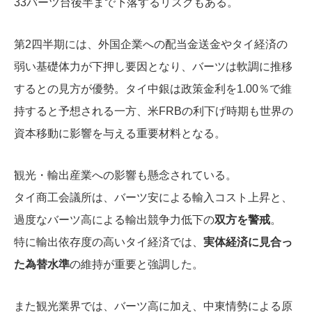
33バーツ台後半まで下落するリスクもある。
第2四半期には、外国企業への配当金送金やタイ経済の
弱い基礎体力が下押し要因となり、バーツは軟調に推移
するとの見方が優勢。タイ中銀は政策金利を1.00％で維
持すると予想される一方、米FRBの利下げ時期も世界の
資本移動に影響を与える重要材料となる。
観光・輸出産業への影響も懸念されている。
タイ商工会議所は、バーツ安による輸入コスト上昇と、
過度なバーツ高による輸出競争力低下の
双方を警戒
。
特に輸出依存度の高いタイ経済では、
実体経済に見合っ
た為替水準
の維持が重要と強調した。
また観光業界では、バーツ高に加え、中東情勢による原