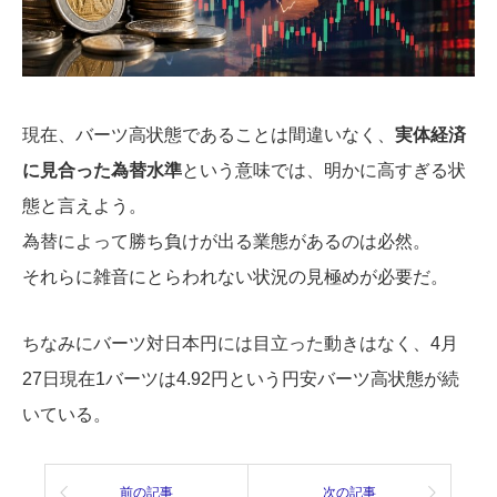
現在、バーツ高状態であることは間違いなく、
実体経済
に見合った為替水準
という意味では、明かに高すぎる状
態と言えよう。
為替によって勝ち負けが出る業態があるのは必然。
それらに雑音にとらわれない状況の見極めが必要だ。
ちなみにバーツ対日本円には目立った動きはなく、4月
27日現在1バーツは4.92円という円安バーツ高状態が続
いている。
前の記事
次の記事