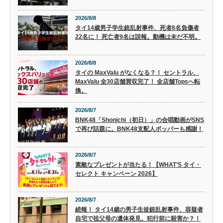
2026/8/8
タイ14歳男子学生銃乱射事件、死者8名負傷者
22名に！ 死亡者9名は誤報。動機は未だ不明。
2026/8/8
タイの MaxValu がなくなる？！ セントラル、
MaxValu 全30店舗買収完了！ 全店舗Topsへ転
換。
2026/8/7
BNK48「Shonichi（初日）」の合唱動画がSNS
で再び話題に。BNK48支配人ポッパーも感謝！
2026/8/7
素敵なプレゼントが当たる！【WHAT’S タイ・
セレクト キャンペーン 2026】
2026/8/7
続報！ タイ14歳の男子生徒銃乱射事件、容疑者
自宅で祖父母の遺体発見。犯行前に殺害か？！