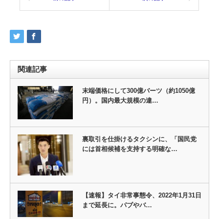
関連記事
末端価格にして300億バーツ（約1050億
円）。国内最大規模の違…
裏取引を仕掛けるタクシンに、「国民党
には首相候補を支持する明確な…
【速報】タイ非常事態令、2022年1月31日
まで延長に。パブやバ…