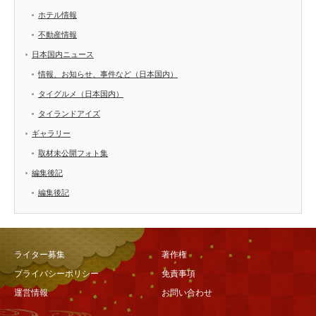
ホテル情報
不動産情報
日本国内ニュース
情報、お知らせ、事件など（日本国内）
タイグルメ（日本国内）
タイランドアイズ
ギャラリー
取材未公開フォト集
編集後記
編集後記
ライター募集
著作権
プライバシーポリシー
免責事項
運営情報
お問い合わせ