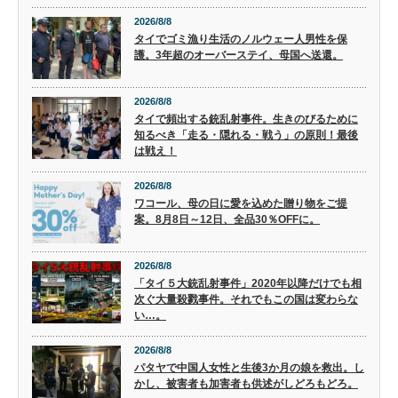
2026/8/8
タイでゴミ漁り生活のノルウェー人男性を保
護。3年超のオーバーステイ、母国へ送還。
2026/8/8
タイで頻出する銃乱射事件。生きのびるために
知るべき「走る・隠れる・戦う」の原則！最後
は戦え！
2026/8/8
ワコール、母の日に愛を込めた贈り物をご提
案。8月8日～12日、全品30％OFFに。
2026/8/8
「タイ５大銃乱射事件」2020年以降だけでも相
次ぐ大量殺戮事件。それでもこの国は変わらな
い…。
2026/8/8
パタヤで中国人女性と生後3か月の娘を救出。し
かし、被害者も加害者も供述がしどろもどろ。