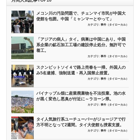
月間人気記事TOP10
メコン川の汚染問題で、チェンマイ市民が中国大
使館を包囲。中国「ミャンマーとやって」
カテゴリ:
事件（タイローカル）
「アジアの病人」タイ。病巣は中国にあり。中国
系企業の鉱石加工工場の建設停止処分。無許可で
着工。
カテゴリ:
事件（タイローカル）
スクンビットソイ４で路上売春を一掃。外国人の
み5名逮捕、強制送還・再入国禁止措置。
カテゴリ:
事件（タイローカル）
パイナップル畑に産業廃棄物を不法投棄。池の水
が黒く変色し悪臭が付近に～ラヨーン県。
カテゴリ:
事件（タイローカル）
タイ人気旅行系ユーチューバーがジョージアで行
方不明となって2週間。タイ大使館も捜索支援。
カテゴリ:
事件（タイローカル）