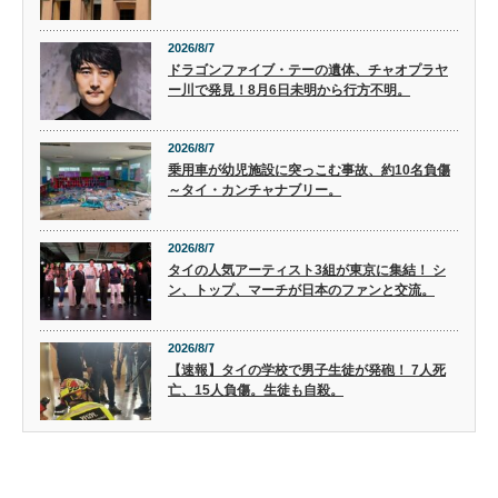
2026/8/7
ドラゴンファイブ・テーの遺体、チャオプラヤ
ー川で発見！8月6日未明から行方不明。
2026/8/7
乗用車が幼児施設に突っこむ事故、約10名負傷
～タイ・カンチャナブリー。
2026/8/7
タイの人気アーティスト3組が東京に集結！ シ
ン、トップ、マーチが日本のファンと交流。
2026/8/7
【速報】タイの学校で男子生徒が発砲！ 7人死
亡、15人負傷。生徒も自殺。