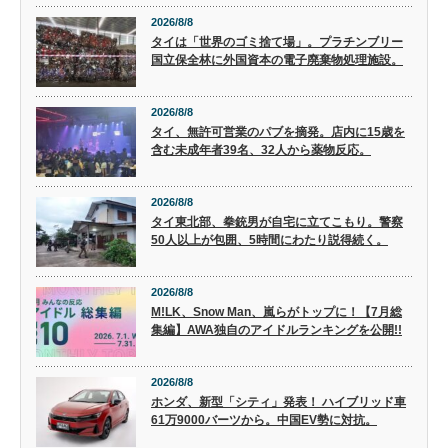
2026/8/8
タイは「世界のゴミ捨て場」。プラチンブリー
国立保全林に外国資本の電子廃棄物処理施設。
2026/8/8
タイ、無許可営業のパブを摘発。店内に15歳を
含む未成年者39名、32人から薬物反応。
2026/8/8
タイ東北部、拳銃男が自宅に立てこもり。警察
50人以上が包囲、5時間にわたり説得続く。
2026/8/8
M!LK、Snow Man、嵐らがトップに！【7月総
集編】AWA独自のアイドルランキングを公開!!
2026/8/8
ホンダ、新型「シティ」発表！ ハイブリッド車
61万9000バーツから。中国EV勢に対抗。