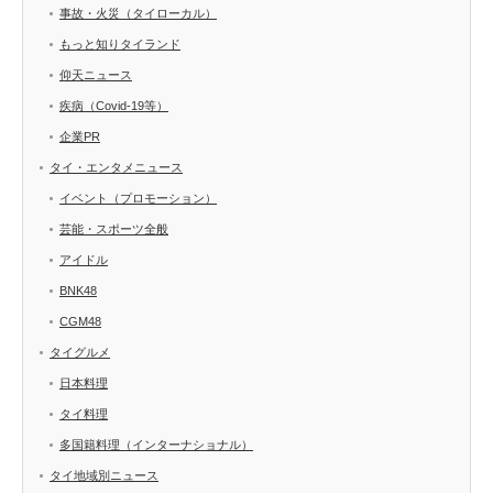
事故・火災（タイローカル）
もっと知りタイランド
仰天ニュース
疾病（Covid-19等）
企業PR
タイ・エンタメニュース
イベント（プロモーション）
芸能・スポーツ全般
アイドル
BNK48
CGM48
タイグルメ
日本料理
タイ料理
多国籍料理（インターナショナル）
タイ地域別ニュース