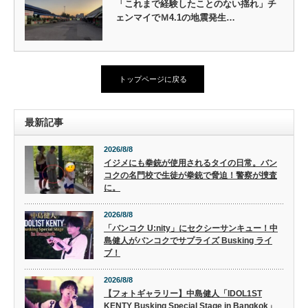
「これまで経験したことのない揺れ」チ
ェンマイでＭ4.1の地震発生…
トップページに戻る
最新記事
2026/8/8
イジメにも拳銃が使用されるタイの日常。バン
コクの名門校で生徒が拳銃で脅迫！警察が捜査
に。
2026/8/8
「バンコク U:nity」にセクシーサンキュー！中
島健人がバンコクでサプライズ Busking ライ
ブ！
2026/8/8
【フォトギャラリー】中島健人「IDOL1ST
KENTY Busking Special Stage in Bangkok」