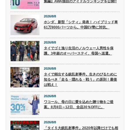
集編】AWA独自のアイドルランキングを公開!!
2026/8/8
ホンダ、新型「シティ」発表！ ハイブリッド車
61万9000バーツから。中国EV勢に対抗。
2026/8/8
タイでゴミ漁り生活のノルウェー人男性を保
護。3年超のオーバーステイ、母国へ送還。
2026/8/8
タイで頻出する銃乱射事件。生きのびるために
知るべき「走る・隠れる・戦う」の原則！最後
は戦え！
2026/8/8
ワコール、母の日に愛を込めた贈り物をご提
案。8月8日～12日、全品30％OFFに。
2026/8/8
「タイ５大銃乱射事件」2020年以降だけでも相