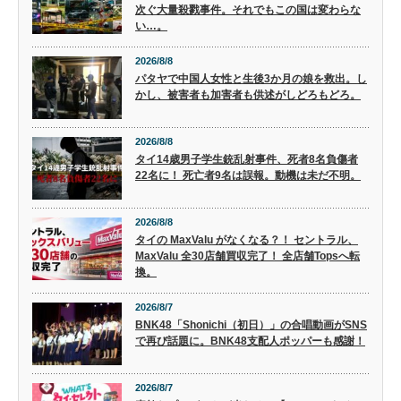
次ぐ大量殺戮事件。それでもこの国は変わらな
い…。
2026/8/8
パタヤで中国人女性と生後3か月の娘を救出。し
かし、被害者も加害者も供述がしどろもどろ。
2026/8/8
タイ14歳男子学生銃乱射事件、死者8名負傷者
22名に！ 死亡者9名は誤報。動機は未だ不明。
2026/8/8
タイの MaxValu がなくなる？！ セントラル、
MaxValu 全30店舗買収完了！ 全店舗Topsへ転
換。
2026/8/7
BNK48「Shonichi（初日）」の合唱動画がSNS
で再び話題に。BNK48支配人ポッパーも感謝！
2026/8/7