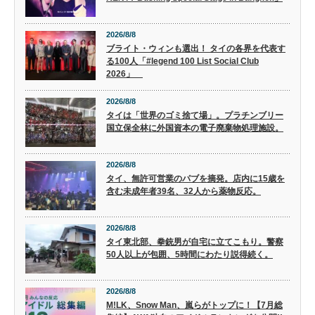
2026/8/8
ブライト・ウィンも選出！ タイの各界を代表す
る100人「#legend 100 List Social Club
2026」
2026/8/8
タイは「世界のゴミ捨て場」。プラチンブリー
国立保全林に外国資本の電子廃棄物処理施設。
2026/8/8
タイ、無許可営業のパブを摘発。店内に15歳を
含む未成年者39名、32人から薬物反応。
2026/8/8
タイ東北部、拳銃男が自宅に立てこもり。警察
50人以上が包囲、5時間にわたり説得続く。
2026/8/8
M!LK、Snow Man、嵐らがトップに！【7月総