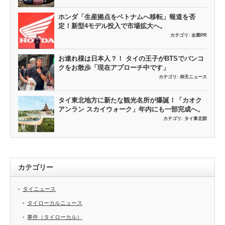
ホンダ「生産拠点をベトナムへ移転」報道を否
定！新型4モデル投入で市場拡大へ。
カテゴリ:
企業PR
お連れ様は日本人？！ タイの王子がBTSでバンコ
クをお散歩「現在アプローチ中です」
カテゴリ:
仰天ニュース
タイ東北地方に新たな観光名所が爆誕！「カオク
アンラン スカイウォーク」年内にも一部完成へ。
カテゴリ:
タイ東北部
カテゴリー
タイニュース
タイローカルニュース
事件（タイローカル）