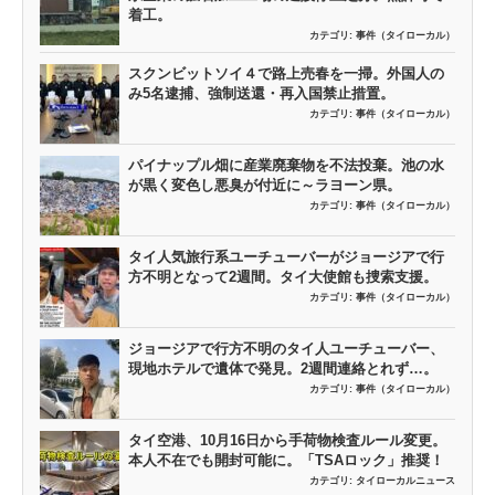
着工。
カテゴリ:
事件（タイローカル）
スクンビットソイ４で路上売春を一掃。外国人の
み5名逮捕、強制送還・再入国禁止措置。
カテゴリ:
事件（タイローカル）
パイナップル畑に産業廃棄物を不法投棄。池の水
が黒く変色し悪臭が付近に～ラヨーン県。
カテゴリ:
事件（タイローカル）
タイ人気旅行系ユーチューバーがジョージアで行
方不明となって2週間。タイ大使館も捜索支援。
カテゴリ:
事件（タイローカル）
ジョージアで行方不明のタイ人ユーチューバー、
現地ホテルで遺体で発見。2週間連絡とれず…。
カテゴリ:
事件（タイローカル）
タイ空港、10月16日から手荷物検査ルール変更。
本人不在でも開封可能に。「TSAロック」推奨！
カテゴリ:
タイローカルニュース