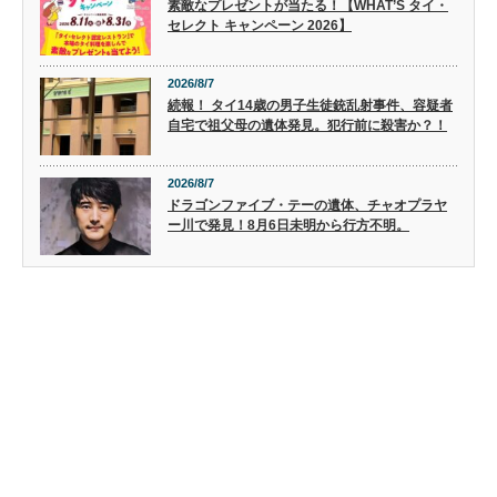
素敵なプレゼントが当たる！【WHAT’S タイ・
セレクト キャンペーン 2026】
2026/8/7
続報！ タイ14歳の男子生徒銃乱射事件、容疑者
自宅で祖父母の遺体発見。犯行前に殺害か？！
2026/8/7
ドラゴンファイブ・テーの遺体、チャオプラヤ
ー川で発見！8月6日未明から行方不明。