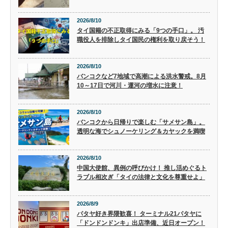
2026/8/10
タイ国籍の不正取得にみる「9つの手口」。 汚
職役人を排除しタイ国民の権利を取り戻そう！
2026/8/10
バンコクなど7地域で高潮による洪水警戒。8月
10～17日で河川・運河の増水に注意！
2026/8/10
バンコクから日帰りで楽しむ「サメサン島」。
透明な海でシュノーケリング＆カヤックを満喫
2026/8/10
中国大使館、異例の呼びかけ！ 推し活めぐるト
ラブル相次ぎ「タイの法律と文化を尊重せよ」
2026/8/9
パタヤ好き界隈歓喜！ ターミナル21パタヤに
「ドンドンドンキ」出店準備、近日オープン！