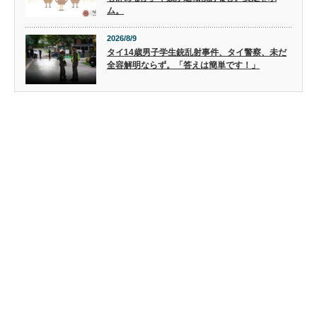
ム。
2026/8/9
タイ14歳男子学生銃乱射事件、タイ警察、未だ
全容解明ならず。「答えは簡単です！」