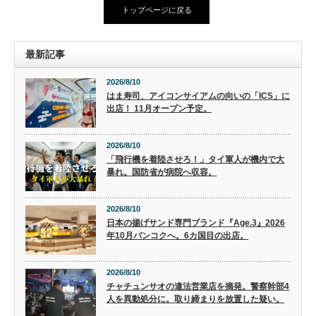
トップページに戻る
最新記事
2026/8/10
はま寿司、アイコンサイアムの向いの「ICS」に
出店！ 11月オープン予定。
2026/8/10
「飛行機を着陸させろ！」タイ軍人が機内で大
暴れ。国防省が病院へ収容。
2026/8/10
日本の揚げサンド専門ブランド『Age.3』2026
年10月バンコクへ。6カ国目の出店。
2026/8/10
チャチュンサオの違法営業店を摘発。警察幹部4
人を異動処分に。取り締まりを放置した疑い。