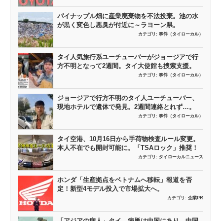
パイナップル畑に産業廃棄物を不法投棄。池の水
が黒く変色し悪臭が付近に～ラヨーン県。
カテゴリ:
事件（タイローカル）
タイ人気旅行系ユーチューバーがジョージアで行
方不明となって2週間。タイ大使館も捜索支援。
カテゴリ:
事件（タイローカル）
ジョージアで行方不明のタイ人ユーチューバー、
現地ホテルで遺体で発見。2週間連絡とれず…。
カテゴリ:
事件（タイローカル）
タイ空港、10月16日から手荷物検査ルール変更。
本人不在でも開封可能に。「TSAロック」推奨！
カテゴリ:
タイローカルニュース
ホンダ「生産拠点をベトナムへ移転」報道を否
定！新型4モデル投入で市場拡大へ。
カテゴリ:
企業PR
「アジアの病人」タイ。病巣は中国にあり。中国