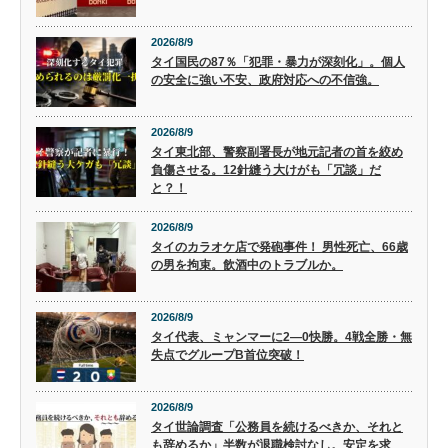
2026/8/9
タイ国民の87％「犯罪・暴力が深刻化」。個人
の安全に強い不安、政府対応への不信強。
2026/8/9
タイ東北部、警察副署長が地元記者の首を絞め
負傷させる。12針縫う大けがも「冗談」だ
と？！
2026/8/9
タイのカラオケ店で発砲事件！ 男性死亡、66歳
の男を拘束。飲酒中のトラブルか。
2026/8/9
タイ代表、ミャンマーに2―0快勝。4戦全勝・無
失点でグループB首位突破！
2026/8/9
タイ世論調査「公務員を続けるべきか、それと
も辞めるか」半数が退職検討なし。安定を求