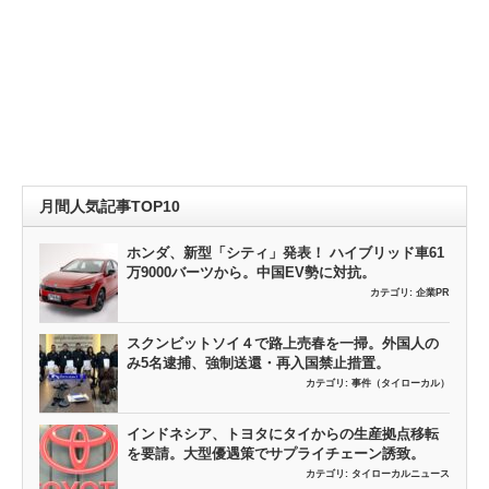
月間人気記事TOP10
ホンダ、新型「シティ」発表！ ハイブリッド車61
万9000バーツから。中国EV勢に対抗。
カテゴリ:
企業PR
スクンビットソイ４で路上売春を一掃。外国人の
み5名逮捕、強制送還・再入国禁止措置。
カテゴリ:
事件（タイローカル）
インドネシア、トヨタにタイからの生産拠点移転
を要請。大型優遇策でサプライチェーン誘致。
カテゴリ:
タイローカルニュース