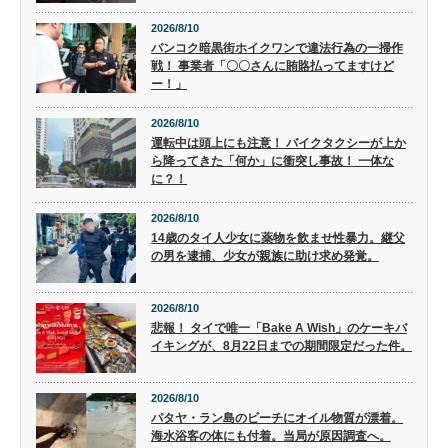
2026/8/10
バンコク暗黒街ホイクワンで違法行為の一掃作
戦！ 事業者「〇〇さんに賄賂払ってますけど
ー！」
2026/8/10
運転中は頭上にも注意！ バイクタクシーが上か
ら降ってきた「何か」に衝突し事故！ 一体な
に？！
2026/8/10
14歳のタイ人少女に薬物を飲ませ性暴力。継父
の男を逮捕、少女が親族に助け求め発覚。
2026/8/10
悲報！ タイで唯一「Bake A Wish」のケーキバ
イキングが、8月22日までの期間限定だった件。
2026/8/10
パタヤ・ラン島のビーチにオイル物質が漂着。
海水浴客の体にも付着。当局が原因調査へ。