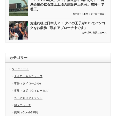
系企業の鉱石加工工場の建設停止処分。無許可で
着工。
カテゴリ:
事件（タイローカル）
お連れ様は日本人？！ タイの王子がBTSでバンコ
クをお散歩「現在アプローチ中です」
カテゴリ:
仰天ニュース
カテゴリー
タイニュース
タイローカルニュース
事件（タイローカル）
事故・火災（タイローカル）
もっと知りタイランド
仰天ニュース
疾病（Covid-19等）