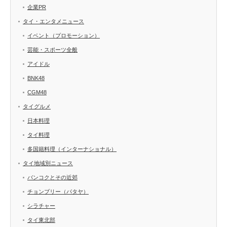
企業PR
タイ・エンタメニュース
イベント（プロモーション）
芸能・スポーツ全般
アイドル
BNK48
CGM48
タイグルメ
日本料理
タイ料理
多国籍料理（インターナショナル）
タイ地域別ニュース
バンコクとその近郊
チョンブリー（パタヤ）
シラチャー
タイ東北部