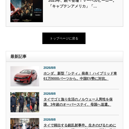
2025年、続々登場！マーベルヒーロー。
「キャプテンアメリカ」「…
トップページに戻る
最新記事
2026/8/8
ホンダ、新型「シティ」発表！ ハイブリッド車
61万9000バーツから。中国EV勢に対抗。
2026/8/8
タイでゴミ漁り生活のノルウェー人男性を保
護。3年超のオーバーステイ、母国へ送還。
2026/8/8
タイで頻出する銃乱射事件。生きのびるために