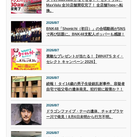
MaxValu 全30店舗買収完了！ 全店舗Topsへ転
換。
2026/8/7
BNK48「Shonichi（初日）」の合唱動画がSNS
で再び話題に。BNK48支配人ポッパーも感謝！
2026/8/7
素敵なプレゼントが当たる！【WHAT’S タイ・
セレクト キャンペーン 2026】
2026/8/7
続報！ タイ14歳の男子生徒銃乱射事件、容疑者
自宅で祖父母の遺体発見。犯行前に殺害か？！
2026/8/7
ドラゴンファイブ・テーの遺体、チャオプラヤ
ー川で発見！8月6日未明から行方不明。
2026/8/7