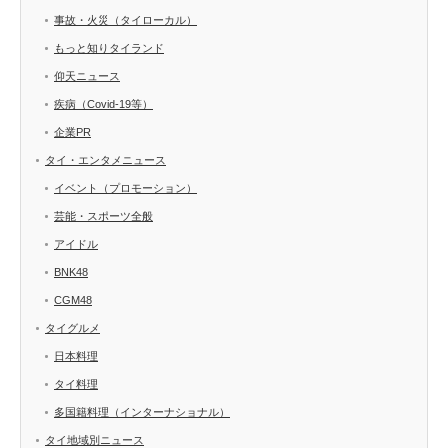
事故・火災（タイローカル）
もっと知りタイランド
仰天ニュース
疾病（Covid-19等）
企業PR
タイ・エンタメニュース
イベント（プロモーション）
芸能・スポーツ全般
アイドル
BNK48
CGM48
タイグルメ
日本料理
タイ料理
多国籍料理（インターナショナル）
タイ地域別ニュース