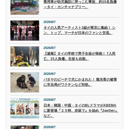
乗用車が幼児施設に突っこむ事故、約10名負傷
～タイ・カンチャナブリー。
2026/8/7
タイの人気アーティスト3組が東京に集結！ シ
ン、トップ、マーチが日本のファンと交流。
2026/8/7
【速報】タイの学校で男子生徒が発砲！ 7人死
亡、15人負傷。生徒も自殺。
2026/8/7
パタヤのビーチで犬にかまれた！ 観光客の被害
に市当局がワクチンなど対処。
2026/8/7
日本・韓国・中国・タイのBLドラマがABEMA
に新登場『２５時、赤坂で』を始め『2gether』
など。
2026/8/7