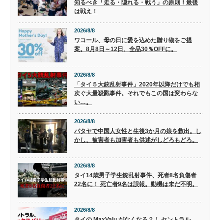
知るべき「走る・隠れる・戦う」の原則！最後
は戦え！
2026/8/8
ワコール、母の日に愛を込めた贈り物をご提
案。8月8日～12日、全品30％OFFに。
2026/8/8
「タイ５大銃乱射事件」2020年以降だけでも相
次ぐ大量殺戮事件。それでもこの国は変わらな
い…。
2026/8/8
パタヤで中国人女性と生後3か月の娘を救出。し
かし、被害者も加害者も供述がしどろもどろ。
2026/8/8
タイ14歳男子学生銃乱射事件、死者8名負傷者
22名に！ 死亡者9名は誤報。動機は未だ不明。
2026/8/8
タイの MaxValu がなくなる？！ セントラル、