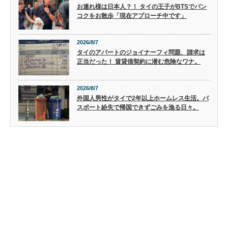
お連れ様は日本人？！ タイの王子がBTSでバン
コクをお散歩「現在アプローチ中です」
2026/8/7
タイのアパートのジョイナーフィ問題、請求は
正当だった！ 賃貸借契約に潜む危険なワナ。
2026/8/7
外国人男性がタイで2年以上ホームレス生活。パ
スポート紛失で帰国できずごみを漁る日々。