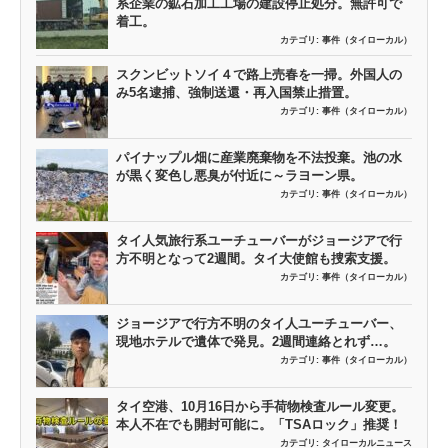
系企業の鉱石加工工場の建設停止処分。無許可で
着工。
カテゴリ:
事件（タイローカル）
スクンビットソイ４で路上売春を一掃。外国人の
み5名逮捕、強制送還・再入国禁止措置。
カテゴリ:
事件（タイローカル）
パイナップル畑に産業廃棄物を不法投棄。池の水
が黒く変色し悪臭が付近に～ラヨーン県。
カテゴリ:
事件（タイローカル）
タイ人気旅行系ユーチューバーがジョージアで行
方不明となって2週間。タイ大使館も捜索支援。
カテゴリ:
事件（タイローカル）
ジョージアで行方不明のタイ人ユーチューバー、
現地ホテルで遺体で発見。2週間連絡とれず…。
カテゴリ:
事件（タイローカル）
タイ空港、10月16日から手荷物検査ルール変更。
本人不在でも開封可能に。「TSAロック」推奨！
カテゴリ:
タイローカルニュース