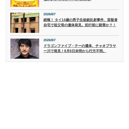
2026/8/7
続報！ タイ14歳の男子生徒銃乱射事件、容疑者
自宅で祖父母の遺体発見。犯行前に殺害か？！
2026/8/7
ドラゴンファイブ・テーの遺体、チャオプラヤ
ー川で発見！8月6日未明から行方不明。