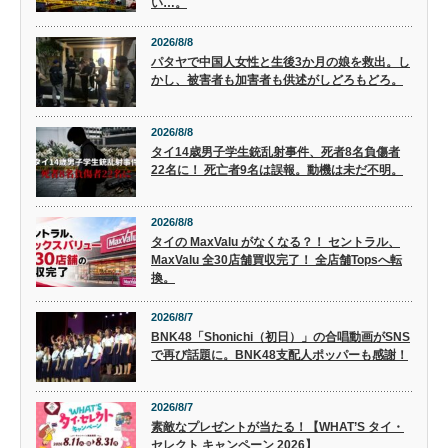
い…。
2026/8/8
パタヤで中国人女性と生後3か月の娘を救出。し
かし、被害者も加害者も供述がしどろもどろ。
2026/8/8
タイ14歳男子学生銃乱射事件、死者8名負傷者
22名に！ 死亡者9名は誤報。動機は未だ不明。
2026/8/8
タイの MaxValu がなくなる？！ セントラル、
MaxValu 全30店舗買収完了！ 全店舗Topsへ転
換。
2026/8/7
BNK48「Shonichi（初日）」の合唱動画がSNS
で再び話題に。BNK48支配人ポッパーも感謝！
2026/8/7
素敵なプレゼントが当たる！【WHAT’S タイ・
セレクト キャンペーン 2026】