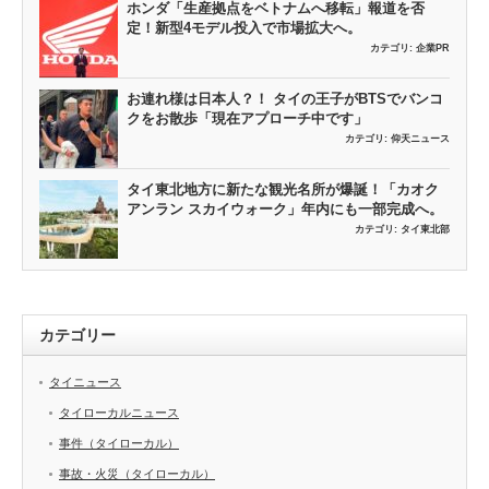
ホンダ「生産拠点をベトナムへ移転」報道を否
定！新型4モデル投入で市場拡大へ。
カテゴリ:
企業PR
お連れ様は日本人？！ タイの王子がBTSでバンコ
クをお散歩「現在アプローチ中です」
カテゴリ:
仰天ニュース
タイ東北地方に新たな観光名所が爆誕！「カオク
アンラン スカイウォーク」年内にも一部完成へ。
カテゴリ:
タイ東北部
カテゴリー
タイニュース
タイローカルニュース
事件（タイローカル）
事故・火災（タイローカル）