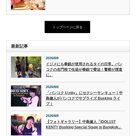
トップページに戻る
最新記事
2026/8/8
イジメにも拳銃が使用されるタイの日常。バン
コクの名門校で生徒が拳銃で脅迫！警察が捜査
に。
2026/8/8
「バンコク U:nity」にセクシーサンキュー！中
島健人がバンコクでサプライズ Busking ライ
ブ！
2026/8/8
【フォトギャラリー】中島健人「IDOL1ST
KENTY Busking Special Stage in Bangkok」