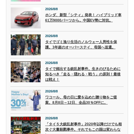
2026/8/8
ホンダ、新型「シティ」発表！ ハイブリッド車
61万9000バーツから。中国EV勢に対抗。
2026/8/8
タイでゴミ漁り生活のノルウェー人男性を保
護。3年超のオーバーステイ、母国へ送還。
2026/8/8
タイで頻出する銃乱射事件。生きのびるために
知るべき「走る・隠れる・戦う」の原則！最後
は戦え！
2026/8/8
ワコール、母の日に愛を込めた贈り物をご提
案。8月8日～12日、全品30％OFFに。
2026/8/8
「タイ５大銃乱射事件」2020年以降だけでも相
次ぐ大量殺戮事件。それでもこの国は変わらな