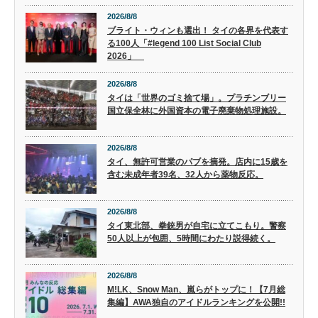
2026/8/8
ブライト・ウィンも選出！ タイの各界を代表す
る100人「#legend 100 List Social Club
2026」
2026/8/8
タイは「世界のゴミ捨て場」。プラチンブリー
国立保全林に外国資本の電子廃棄物処理施設。
2026/8/8
タイ、無許可営業のパブを摘発。店内に15歳を
含む未成年者39名、32人から薬物反応。
2026/8/8
タイ東北部、拳銃男が自宅に立てこもり。警察
50人以上が包囲、5時間にわたり説得続く。
2026/8/8
M!LK、Snow Man、嵐らがトップに！【7月総
集編】AWA独自のアイドルランキングを公開!!