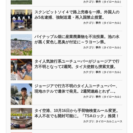
カテゴリ:
事件（タイローカル）
スクンビットソイ４で路上売春を一掃。外国人の
み5名逮捕、強制送還・再入国禁止措置。
カテゴリ:
事件（タイローカル）
パイナップル畑に産業廃棄物を不法投棄。池の水
が黒く変色し悪臭が付近に～ラヨーン県。
カテゴリ:
事件（タイローカル）
タイ人気旅行系ユーチューバーがジョージアで行
方不明となって2週間。タイ大使館も捜索支援。
カテゴリ:
事件（タイローカル）
ジョージアで行方不明のタイ人ユーチューバー、
現地ホテルで遺体で発見。2週間連絡とれず…。
カテゴリ:
事件（タイローカル）
タイ空港、10月16日から手荷物検査ルール変更。
本人不在でも開封可能に。「TSAロック」推奨！
カテゴリ:
タイローカルニュース