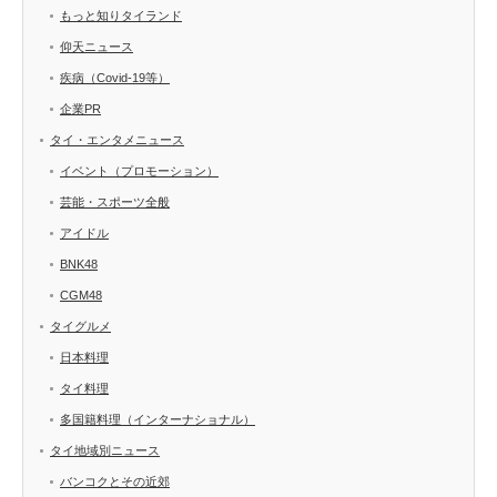
もっと知りタイランド
仰天ニュース
疾病（Covid-19等）
企業PR
タイ・エンタメニュース
イベント（プロモーション）
芸能・スポーツ全般
アイドル
BNK48
CGM48
タイグルメ
日本料理
タイ料理
多国籍料理（インターナショナル）
タイ地域別ニュース
バンコクとその近郊