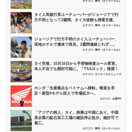
カテゴリ:
事件（タイローカル）
タイ人気旅行系ユーチューバーがジョージアで行
方不明となって2週間。タイ大使館も捜索支援。
カテゴリ:
事件（タイローカル）
ジョージアで行方不明のタイ人ユーチューバー、
現地ホテルで遺体で発見。2週間連絡とれず…。
カテゴリ:
事件（タイローカル）
タイ空港、10月16日から手荷物検査ルール変更。
本人不在でも開封可能に。「TSAロック」推奨！
カテゴリ:
タイローカルニュース
ホンダ「生産拠点をベトナムへ移転」報道を否
定！新型4モデル投入で市場拡大へ。
カテゴリ:
企業PR
「アジアの病人」タイ。病巣は中国にあり。中国
系企業の鉱石加工工場の建設停止処分。無許可で
着工。
カテゴリ:
事件（タイローカル）