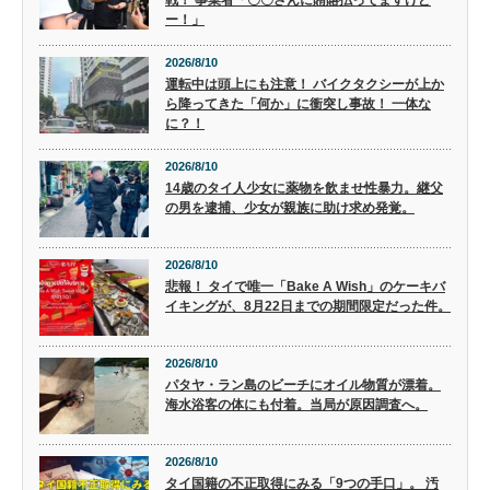
ー！」
2026/8/10
運転中は頭上にも注意！ バイクタクシーが上か
ら降ってきた「何か」に衝突し事故！ 一体な
に？！
2026/8/10
14歳のタイ人少女に薬物を飲ませ性暴力。継父
の男を逮捕、少女が親族に助け求め発覚。
2026/8/10
悲報！ タイで唯一「Bake A Wish」のケーキバ
イキングが、8月22日までの期間限定だった件。
2026/8/10
パタヤ・ラン島のビーチにオイル物質が漂着。
海水浴客の体にも付着。当局が原因調査へ。
2026/8/10
タイ国籍の不正取得にみる「9つの手口」。 汚