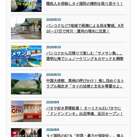
職役人を排除しタイ国民の権利を取り戻そう！
2026/8/10
バンコクなど7地域で高潮による洪水警戒。8月
10～17日で河川・運河の増水に注意！
2026/8/10
バンコクから日帰りで楽しむ「サメサン島」。
透明な海でシュノーケリング＆カヤックを満喫
2026/8/10
中国大使館、異例の呼びかけ！ 推し活めぐるト
ラブル相次ぎ「タイの法律と文化を尊重せよ」
2026/8/9
パタヤ好き界隈歓喜！ ターミナル21パタヤに
「ドンドンドンキ」出店準備、近日オープン！
2026/8/9
タイ国民の87％「犯罪・暴力が深刻化」。個人