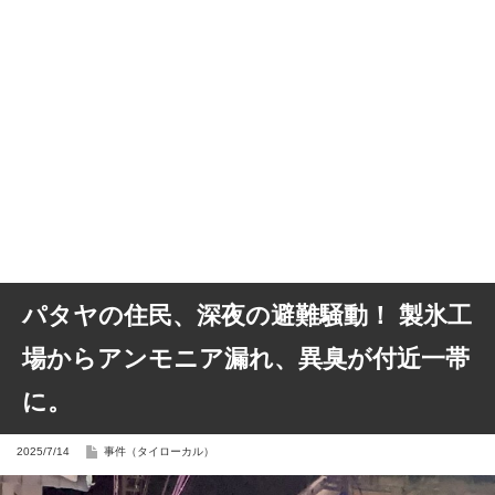
パタヤの住民、深夜の避難騒動！ 製氷工
場からアンモニア漏れ、異臭が付近一帯
に。
2025/7/14
事件（タイローカル）