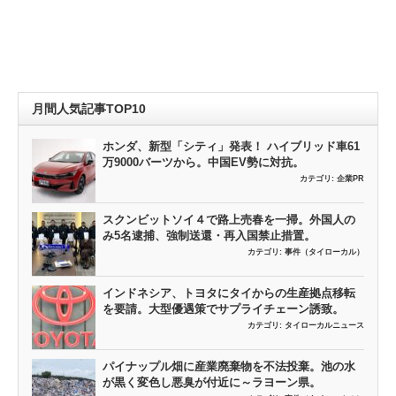
月間人気記事TOP10
ホンダ、新型「シティ」発表！ ハイブリッド車61
万9000バーツから。中国EV勢に対抗。
カテゴリ:
企業PR
スクンビットソイ４で路上売春を一掃。外国人の
み5名逮捕、強制送還・再入国禁止措置。
カテゴリ:
事件（タイローカル）
インドネシア、トヨタにタイからの生産拠点移転
を要請。大型優遇策でサプライチェーン誘致。
カテゴリ:
タイローカルニュース
パイナップル畑に産業廃棄物を不法投棄。池の水
が黒く変色し悪臭が付近に～ラヨーン県。