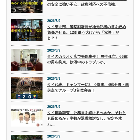
の安全に強い不安、政府対応への不信強。
2026/8/9
タイ東北部、警察副署長が地元記者の首を絞め
負傷させる。12針縫う大けがも「冗談」だ
と？！
2026/8/9
タイのカラオケ店で発砲事件！ 男性死亡、66歳
の男を拘束。飲酒中のトラブルか。
2026/8/9
タイ代表、ミャンマーに2―0快勝。4戦全勝・無
失点でグループB首位突破！
2026/8/9
タイ世論調査「公務員を続けるべきか、それと
も辞めるか」半数が退職検討なし。安定を求
ム。
2026/8/9