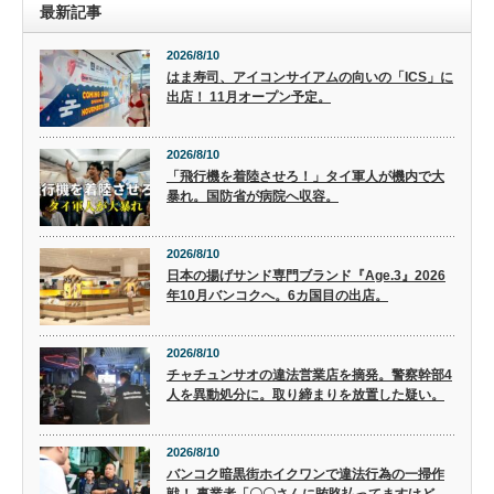
最新記事
2026/8/10
はま寿司、アイコンサイアムの向いの「ICS」に
出店！ 11月オープン予定。
2026/8/10
「飛行機を着陸させろ！」タイ軍人が機内で大
暴れ。国防省が病院へ収容。
2026/8/10
日本の揚げサンド専門ブランド『Age.3』2026
年10月バンコクへ。6カ国目の出店。
2026/8/10
チャチュンサオの違法営業店を摘発。警察幹部4
人を異動処分に。取り締まりを放置した疑い。
2026/8/10
バンコク暗黒街ホイクワンで違法行為の一掃作
戦！ 事業者「〇〇さんに賄賂払ってますけど