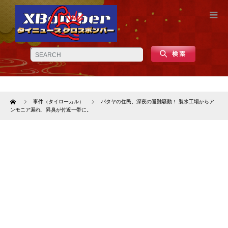
Home
事件（タイローカル）
パタヤの住民、深夜の避難騒動！ 製氷工場からア
ンモニア漏れ、異臭が付近一帯に。