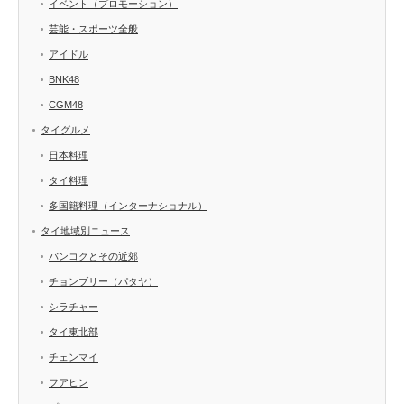
イベント（プロモーション）
芸能・スポーツ全般
アイドル
BNK48
CGM48
タイグルメ
日本料理
タイ料理
多国籍料理（インターナショナル）
タイ地域別ニュース
バンコクとその近郊
チョンブリー（パタヤ）
シラチャー
タイ東北部
チェンマイ
フアヒン