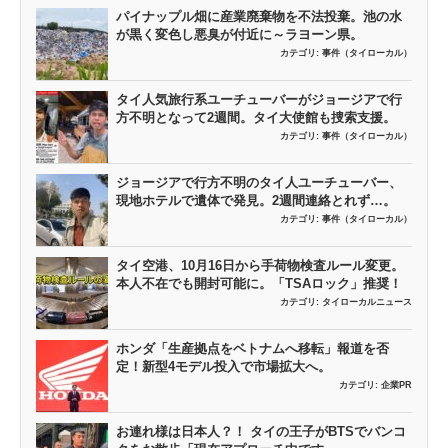
パイナップル畑に産業廃棄物を不法投棄。池の水
が黒く変色し悪臭が付近に～ラヨーン県。
カテゴリ:
事件（タイローカル）
タイ人気旅行系ユーチューバーがジョージアで行
方不明となって2週間。タイ大使館も捜索支援。
カテゴリ:
事件（タイローカル）
ジョージアで行方不明のタイ人ユーチューバー、
現地ホテルで遺体で発見。2週間連絡とれず…。
カテゴリ:
事件（タイローカル）
タイ空港、10月16日から手荷物検査ルール変更。
本人不在でも開封可能に。「TSAロック」推奨！
カテゴリ:
タイローカルニュース
ホンダ「生産拠点をベトナムへ移転」報道を否
定！新型4モデル投入で市場拡大へ。
カテゴリ:
企業PR
お連れ様は日本人？！ タイの王子がBTSでバンコ