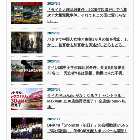
2026/8/8
「タイ５大銃乱射事件」2020年以降だけでも相
次ぐ大量殺戮事件。それでもこの国は変わらな
い…。
2026/8/8
パタヤで中国人女性と生後3か月の娘を救出。し
かし、被害者も加害者も供述がしどろもどろ。
2026/8/8
タイ14歳男子学生銃乱射事件、死者8名負傷者
22名に！ 死亡者9名は誤報。動機は未だ不明。
2026/8/8
タイの MaxValu がなくなる？！ セントラル、
MaxValu 全30店舗買収完了！ 全店舗Topsへ転
換。
2026/8/7
BNK48「Shonichi（初日）」の合唱動画がSNS
で再び話題に。BNK48支配人ポッパーも感謝！