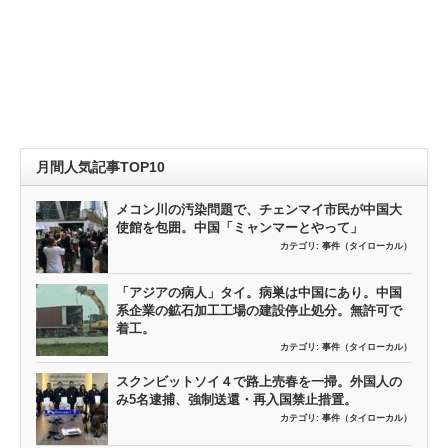
月間人気記事TOP10
メコン川の汚染問題で、チェンマイ市民が中国大
使館を包囲。中国「ミャンマーとやって」
カテゴリ:
事件（タイローカル）
「アジアの病人」タイ。病巣は中国にあり。中国
系企業の鉱石加工工場の建設停止処分。無許可で
着工。
カテゴリ:
事件（タイローカル）
スクンビットソイ４で路上売春を一掃。外国人の
み5名逮捕、強制送還・再入国禁止措置。
カテゴリ:
事件（タイローカル）