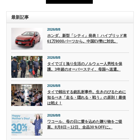
最新記事
2026/8/8
ホンダ、新型「シティ」発表！ ハイブリッド車
61万9000バーツから。中国EV勢に対抗。
2026/8/8
タイでゴミ漁り生活のノルウェー人男性を保
護。3年超のオーバーステイ、母国へ送還。
2026/8/8
タイで頻出する銃乱射事件。生きのびるために
知るべき「走る・隠れる・戦う」の原則！最後
は戦え！
2026/8/8
ワコール、母の日に愛を込めた贈り物をご提
案。8月8日～12日、全品30％OFFに。