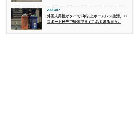
2026/8/7
外国人男性がタイで2年以上ホームレス生活。パ
スポート紛失で帰国できずごみを漁る日々。