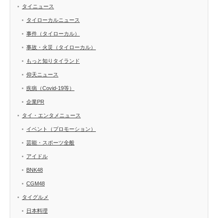
タイニュース
タイローカルニュース
事件（タイローカル）
事故・火災（タイローカル）
もっと知りタイランド
仰天ニュース
疾病（Covid-19等）
企業PR
タイ・エンタメニュース
イベント（プロモーション）
芸能・スポーツ全般
アイドル
BNK48
CGM48
タイグルメ
日本料理