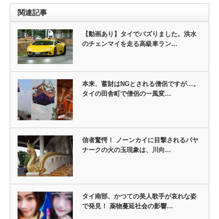
関連記事
【動画あり】タイでバズりました。洪水
のチェンマイを走る高級車ラン…
本来、蓄財はNGとされる僧侶ですが…。
タイの田舎町で僧侶の一風変…
信者驚愕！ ノーンカイに目撃されるパヤ
ナークの火の玉現象は、川向…
タイ南部、かつての美人歌手が哀れな姿
で発見！ 薬物蔓延社会の影響…