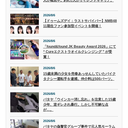
人が罹患中。約6万人がサイレントキャリア。
2026/8/6
【ドゥームズデイ：ラストサバイバー】NMB48
11期生ファン参加型イベントを開催！
2026/8/6
「found&found JK Beauty Award 2026」にて
“ Cureエクストラオイルクレンジング ” が受
賞！
2026/8/6
15歳未満の少女を売春あっせんしていたバイク
タクシー運転手を逮捕。仲介料は500バーツ。
2026/8/6
パタヤ「ウインカー消し忘れ」を注意した15歳
少年、逆ギレされ暴行。しかし不可解な点
が…。
2026/8/6
パタヤの偽警官グループ事件で元人気モーラム