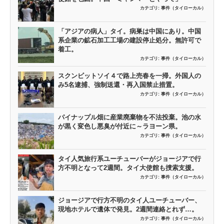
カテゴリ:
事件（タイローカル）
「アジアの病人」タイ。病巣は中国にあり。中国
系企業の鉱石加工工場の建設停止処分。無許可で
着工。
カテゴリ:
事件（タイローカル）
スクンビットソイ４で路上売春を一掃。外国人の
み5名逮捕、強制送還・再入国禁止措置。
カテゴリ:
事件（タイローカル）
パイナップル畑に産業廃棄物を不法投棄。池の水
が黒く変色し悪臭が付近に～ラヨーン県。
カテゴリ:
事件（タイローカル）
タイ人気旅行系ユーチューバーがジョージアで行
方不明となって2週間。タイ大使館も捜索支援。
カテゴリ:
事件（タイローカル）
ジョージアで行方不明のタイ人ユーチューバー、
現地ホテルで遺体で発見。2週間連絡とれず…。
カテゴリ:
事件（タイローカル）