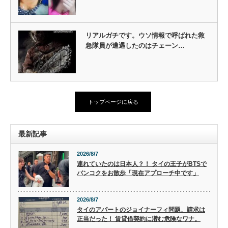
リアルガチです。ウソ情報で呼ばれた救
急隊員が遭遇したのはチェーン…
トップページに戻る
最新記事
2026/8/7
連れていたのは日本人？！ タイの王子がBTSで
バンコクをお散歩「現在アプローチ中です」
2026/8/7
タイのアパートのジョイナーフィ問題、請求は
正当だった！ 賃貸借契約に潜む危険なワナ。