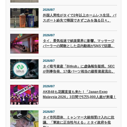
2026/8/7
外国人男性がタイで2年以上ホームレス生活。パ
スポート紛失で帰国できずごみを漁る日々。
2026/8/7
タイ、景気低迷で娯楽業界に影響。マッサージ
パーラーの閑散とした店内動画がSNSで話題。
2026/8/7
タイ暗号資産「Bitkub」に虚偽報告疑惑。SEC
が刑事告発、17億バーツ相当の顧客資産流出。
2026/8/7
AKB48も花園直道も来た！「Japan Expo
Malaysia 2026」3日間で5万5,000人超が来場！
2026/8/7
タイ市民団体、ミャンマー大統領受け入れに抗
議。「軍政に正当性与える」とタイ政府を批