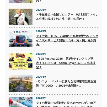
判！
2026/8/7
＜手越祐也＞全国ソロツアー、9月12日ファイナ
ル公演の模様を独占生中継でお届け！
2026/8/7
タイで初！ BTS、ViaBusで列車位置のリアルタ
イム表示サービス開始！「緑・黄・桃」線が対
象。
2026/8/7
「808 Festival 2026」第1弾ラインアップ発
表！ ILLENIUM、Adam Beyer B2B ら 出演決
定！
2026/8/7
バンコク・バンナーに新たな地域密着型複合施
設「PADDIO」。2026年末開業へ。
2026/8/6
タイの新規HIV感染者に歯止めかからず。50万