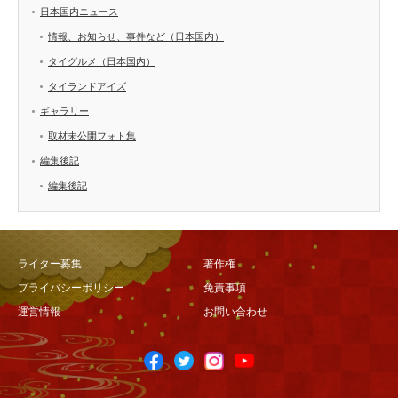
日本国内ニュース
情報、お知らせ、事件など（日本国内）
タイグルメ（日本国内）
タイランドアイズ
ギャラリー
取材未公開フォト集
編集後記
編集後記
ライター募集
著作権
プライバシーポリシー
免責事項
運営情報
お問い合わせ