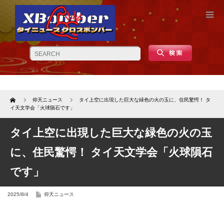
Home
仰天ニュース
タイ上空に出現した巨大な緑色の火の玉に、住民驚愕！ タ
イ天文学会「火球隕石です」
タイ上空に出現した巨大な緑色の火の玉
に、住民驚愕！ タイ天文学会「火球隕石
です」
2025/8/4
仰天ニュース