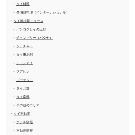
タイ料理
多国籍料理（インターナショナル）
タイ地域別ニュース
バンコクとその近郊
チョンブリー（パタヤ）
シラチャー
タイ東北部
チェンマイ
フアヒン
プーケット
タイ北部
タイ南部
その他のエリア
タイ不動産
ホテル情報
不動産情報