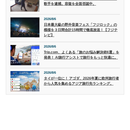
歌手を逮捕。容疑を全面否認中。
2026/8/6
日本最大級の野外音楽フェス「フジロック」の
模様を３日間合計15時間で徹底放送！【フジテ
レビ】
2026/8/6
Trip.com、よくある「旅のお悩み解決術6選」を
発表！ AI旅行アシストで旅行をもっと快適に。
2026/8/6
タイが一位に！ アゴダ、2026年夏に欧州旅行者
から人気を集めるアジア旅行先ランキング。