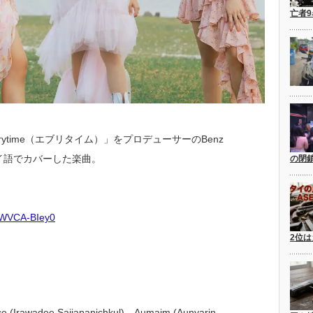
亡者
ytime（エブリタイム）」をプロデューサーのBenz
タイ語でカバーした楽曲。
の閉
/JWVCA-BIey0
2位は
e (Irawadee Sajjapanichkul)、Aumaim (Aunyarin