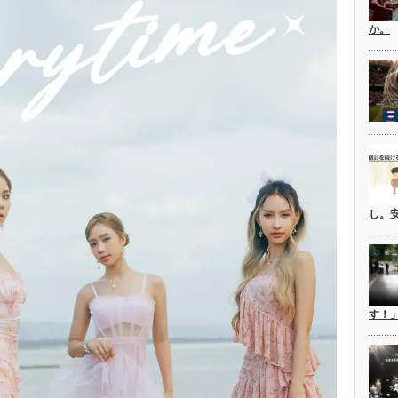
か。
し。
す！