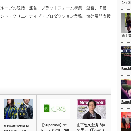
ン」
ループの統括・運営、プラットフォーム構築・運営、IP管
ェント・クリエイティブ・プロダクション業務、海外展開支援
迫！
Busk
Bang
【Superball】マ
山下智久主演『神
การแสดงสดทาง
レーシアにKLP48
の雫』山下へのイ