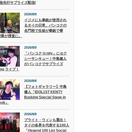
2曲先行サプライズ配信!
2026/8/8
イジメにも拳銃が使用され
るタイの日常。バンコクの
名門校で生徒が拳銃で脅
警察が捜査に。
2026/8/8
「バンコク U:nity」にセク
シーサンキュー！中島健人
がバンコクでサプライズ
ing ライブ！
2026/8/8
【フォトギャラリー】中島
健人「IDOL1ST KENTY
Busking Special Stage in
kok」
2026/8/8
ブライト・ウィンも選出！
タイの各界を代表する100人
「#legend 100 List Social