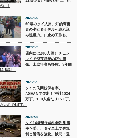
12歳少女が病院で死亡。死
9名に！
2026/8/9
60歳のタイ人男、知的障害
者の少女をホテルへ連れ込
み性暴力。口止め工作も。
2026/8/9
店内には200人超！ チェン
マイで深夜営業の店を摘
発。未成年者も多数。5年間
鎖を検討。
2026/8/9
タイの民間銃保有率、
ASEANで突出！ 推計1034
万丁、100人当たり15.1丁。
カンボで4.5丁。
2026/8/9
タイ14歳男子学生銃乱射事
件を受け、タイ全土で銃規
制と警備を強化。検問・巡