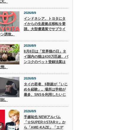
拡大。
2026/8/9
インドネシア、トヨタにタ
イからの生産拠点移転を要
請。大型優遇策でサプライ
ーン誘致。
2026/8/9
8月8日は「世界猫の日」タ
イ国内の猫は430万匹超、バ
ンコクのペット登録法案は
状態。
2026/8/9
タイの若者、6割超が「いじ
めを経験」。場所は学校が
最多、SNSを利用したいじ
深刻。
2026/8/9
手越祐也 NEWアルバム
「☆SUPER☆STAR☆」か
ら「AME-KAZE」「エデ