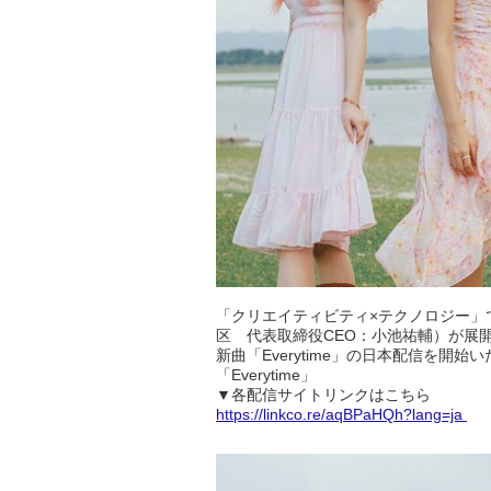
「クリエイティビティ×テクノロジー」でI
区 代表取締役CEO：小池祐輔）が展開する
新曲「Everytime」の日本配信を開始
「Everytime」
▼各配信サイトリンクはこちら
https://linkco.re/aqBPaHQh?lang=ja