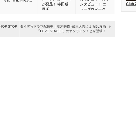
ช่อง ‘THE FIRS…
Club
が発足！ 寺田成
ンタビュー！ ニ
昇氏…
ューズウィーク
日…
OP STOP
タイ実写ドラマ配信中！影木栄貴×蔵王大志によるBL漫画
「LOVE STAGE!!」のオンラインくじが登場！