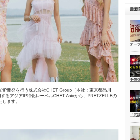
最新
オー
不信
P開発を行う株式会社CHET Group（本社：東京都品川
アジアIP特化レーベルCHET Asiaから、PRETZELLEの
いたします。
「冗