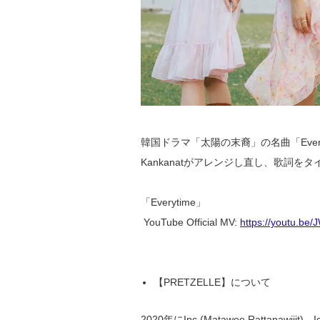
韓国ドラマ「太陽の末裔」の名曲「Ever
Kankanatがアレンジし直し、歌詞を
「Everytime」
YouTube Official MV:
https://youtu.be
【PRETZELLE】について
2020年にInc (Matawee Rattanawijit)、Ic