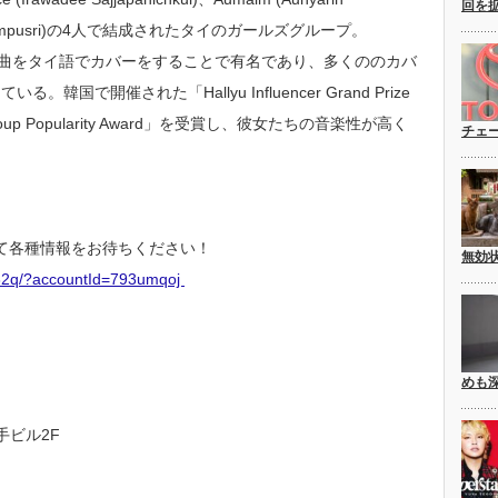
回を
ara Chompusri)の4人で結成されたタイのガールズグループ。
の楽曲をタイ語でカバーをすることで有名であり、多くののカバ
。韓国で開催された「Hallyu Influencer Grand Prize
l Group Popularity Award」を受賞し、彼女たちの音楽性が高く
チェ
て各種情報をお待ちください！
無効
P32q/?accountId=793umqoj
めも
手ビル2F