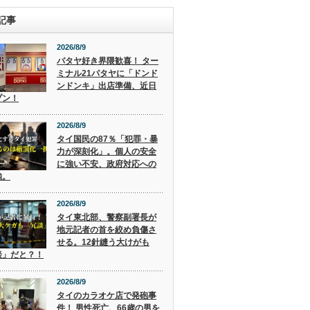
記事
2026/8/9
パタヤ好き界隈歓喜！ ター
ミナル21パタヤに「ドンド
ンドンキ」出店準備、近日
プン！
2026/8/9
タイ国民の87％「犯罪・暴
力が深刻化」。個人の安全
に強い不安、政府対応への
強。
2026/8/9
タイ東北部、警察副署長が
地元記者の首を絞め負傷さ
せる。12針縫う大けがも
談」だと？！
2026/8/9
タイのカラオケ店で発砲事
件！ 男性死亡、66歳の男を