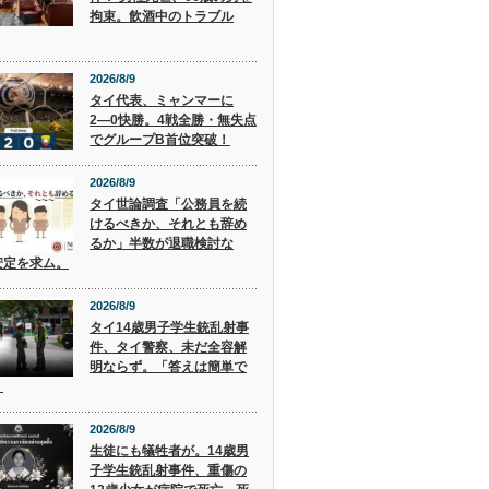
拘束。飲酒中のトラブル
2026/8/9
タイ代表、ミャンマーに
2―0快勝。4戦全勝・無失点
でグループB首位突破！
2026/8/9
タイ世論調査「公務員を続
けるべきか、それとも辞め
るか」半数が退職検討な
安定を求ム。
2026/8/9
タイ14歳男子学生銃乱射事
件、タイ警察、未だ全容解
明ならず。「答えは簡単で
」
2026/8/9
生徒にも犠牲者が。14歳男
子学生銃乱射事件、重傷の