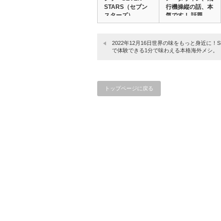
STARS（セブン
行機操縦の話、本
スターズ）…
気です！ 話題
の…
2022年12月16日世界の味をもっと身近に！SH
で体験できる1分で味わえる本格海外メシ。
トップページに戻る