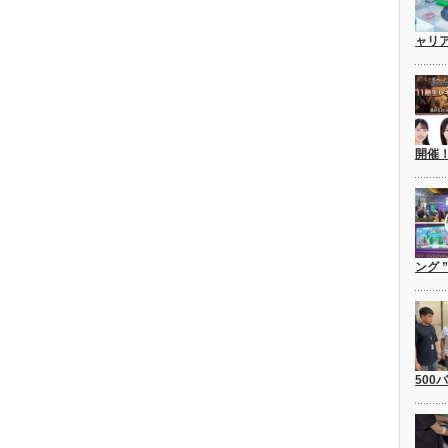
ャリ
開催
ング 
500