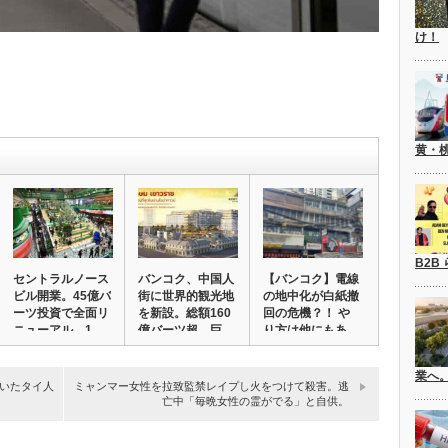
け！
黄・
B2B
セントラルノース
バンコク、中国人
【バンコク】電線
ビル開業。45億バ
街に世界的観光地
の地中化が白紙撤
ーツ投資で全面リ
を新設。総額160
回の危機？！ や
ニューアル。1…
億バーツ超、巨…
り方は他にもあ
る…
業へ
いたタイ人
ミャンマー女性を拉致監禁レイプし火をつけて殺害。逃
亡中「毎晩女性の霊がでる」と自供。