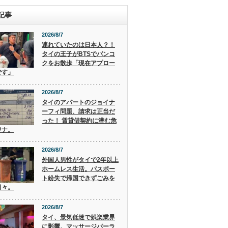
記事
2026/8/7
連れていたのは日本人？！
タイの王子がBTSでバンコ
クをお散歩「現在アプロー
です」
2026/8/7
タイのアパートのジョイナ
ーフィ問題、請求は正当だ
った！ 賃貸借契約に潜む危
ワナ。
2026/8/7
外国人男性がタイで2年以上
ホームレス生活。パスポー
ト紛失で帰国できずごみを
日々。
2026/8/7
タイ、景気低迷で娯楽業界
に影響。マッサージパーラ