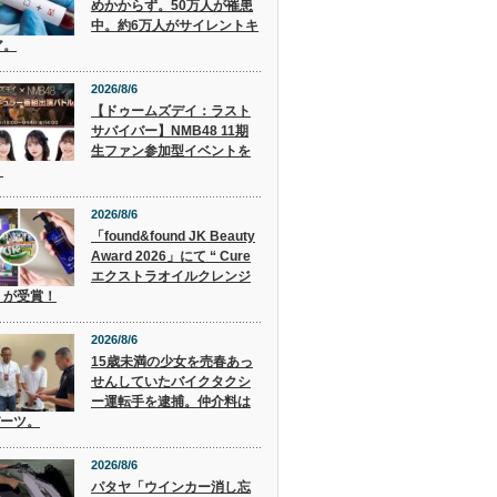
めかからず。50万人が罹患
中。約6万人がサイレントキ
ア。
2026/8/6
【ドゥームズデイ：ラスト
サバイバー】NMB48 11期
生ファン参加型イベントを
！
2026/8/6
「found&found JK Beauty
Award 2026」にて “ Cure
エクストラオイルクレンジ
” が受賞！
2026/8/6
15歳未満の少女を売春あっ
せんしていたバイクタクシ
ー運転手を逮捕。仲介料は
バーツ。
2026/8/6
パタヤ「ウインカー消し忘