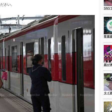
ください。
SNS
客資
超が
タイ