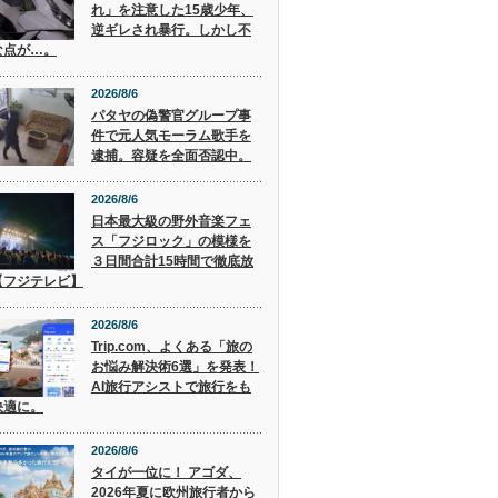
れ」を注意した15歳少年、
逆ギレされ暴行。しかし不
な点が…。
2026/8/6
パタヤの偽警官グループ事
件で元人気モーラム歌手を
逮捕。容疑を全面否認中。
2026/8/6
日本最大級の野外音楽フェ
ス「フジロック」の模様を
３日間合計15時間で徹底放
【フジテレビ】
2026/8/6
Trip.com、よくある「旅の
お悩み解決術6選」を発表！
AI旅行アシストで旅行をも
快適に。
2026/8/6
タイが一位に！ アゴダ、
2026年夏に欧州旅行者から