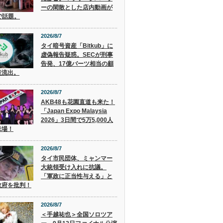
ーの閑散とした店内動画が
で話題。
2026/8/7
タイ暗号資産「Bitkub」に
虚偽報告疑惑。SECが刑事
告発、17億バーツ相当の顧
産流出。
2026/8/7
AKB48も花園直道も来た！
「Japan Expo Malaysia
2026」3日間で5万5,000人
来場！
2026/8/7
タイ市民団体、ミャンマー
大統領受け入れに抗議。
「軍政に正当性与える」と
政府を批判！
2026/8/7
＜手越祐也＞全国ソロツア