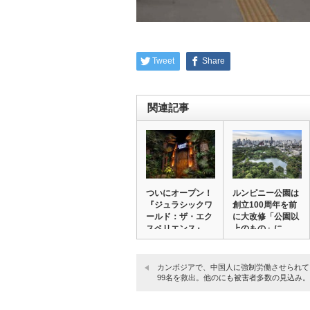
Tweet
Share
関連記事
ついにオープン！
ルンピニー公園は
『ジュラシックワ
創立100周年を前
ールド：ザ・エク
に大改修「公園以
スペリエンス』
上のもの」に。…
の…
カンボジアで、中国人に強制労働させられて
99名を救出。他のにも被害者多数の見込み。