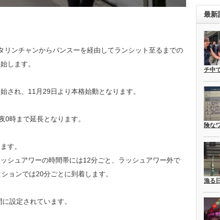
最新
、11月29日にタリンチャンからバンスーを経由してランシット至るまでの
開始します。
チ中
始され、11月29日より本格始動となります。
深夜0時まで延長となります。
険な
します。
ッシュアワーの時間帯には12分ごと、ラッシュアワー外で
クションでは20分ごとに到着します。
漁る
間に設定されています。