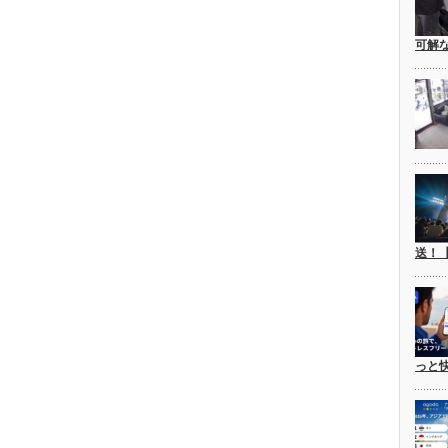
可解
送！
っと