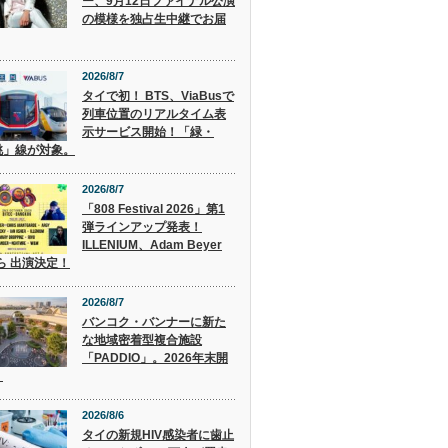
ー、9月12日ファイナル公演
の模様を独占生中継でお届
2026/8/7
タイで初！ BTS、ViaBusで
列車位置のリアルタイム表
示サービス開始！「緑・
桃」線が対象。
2026/8/7
「808 Festival 2026」第1
弾ラインアップ発表！
ILLENIUM、Adam Beyer
 ら 出演決定！
2026/8/7
バンコク・バンナーに新た
な地域密着型複合施設
「PADDIO」。2026年末開
。
2026/8/6
タイの新規HIV感染者に歯止