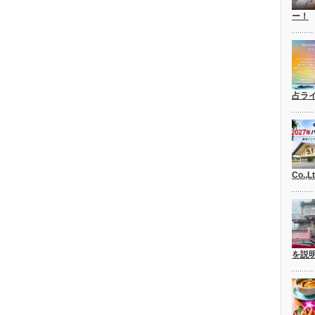
ー！
占ラ
Co.,
を説