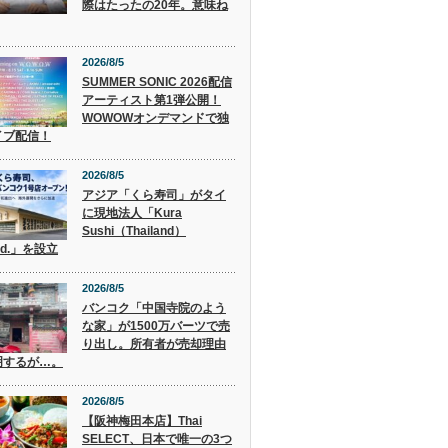
際はたったの20年。意味ね
2026/8/5
SUMMER SONIC 2026配信
アーティスト第1弾公開！
WOWOWオンデマンドで独
イブ配信！
2026/8/5
アジア「くら寿司」がタイ
に現地法人「Kura
Sushi（Thailand）
Ltd.」を設立
2026/8/5
バンコク「中国寺院のよう
な家」が1500万バーツで売
り出し。所有者が売却理由
明するが…。
2026/8/5
【阪神梅田本店】Thai
SELECT、日本で唯一の3つ