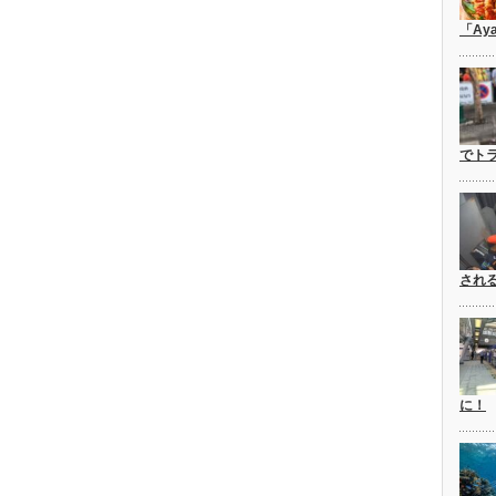
「Ay
でト
され
に！