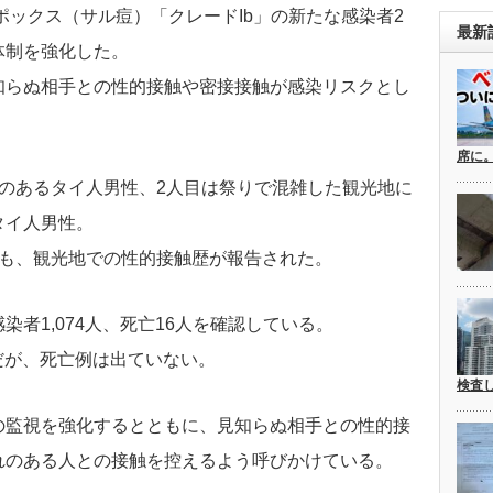
ポックス（サル痘）「クレードIb」の新たな感染者2
最新
体制を強化した。
知らぬ相手との性的接触や密接接触が感染リスクとし
席に
のあるタイ人男性、2人目は祭りで混雑した観光地に
タイ人男性。
ても、観光地での性的接触歴が報告された。
者1,074人、死亡16人を確認している。
例だが、死亡例は出ていない。
検査
の監視を強化するとともに、見知らぬ相手との性的接
れのある人との接触を控えるよう呼びかけている。