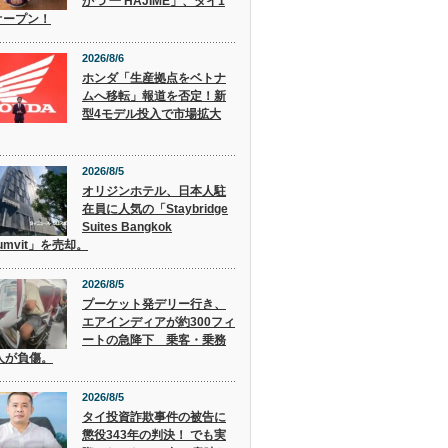
かつ 一 HAJIME」、タイ1
オープン！
2026/8/6
ホンダ「生産拠点をベトナ
ムへ移転」報道を否定！新
型4モデル投入で市場拡大
2026/8/5
オリジンホテル、日本人駐
在員に人気の「Staybridge
Suites Bangkok
humvit」を売却。
2026/8/5
プーケット発デリー行き、
エアインディアが約300フィ
ートの急降下 乗客・乗務
人が負傷。
2026/8/5
タイ投資詐欺事件の被告に
懲役343年の判決！ でも実