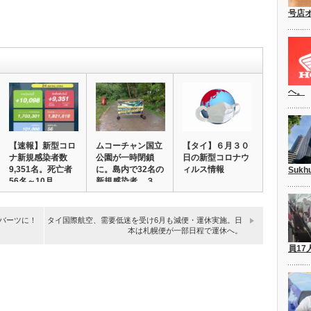
号店
へ。
【速報】新型コロ
ムコーチャン国立
【タイ】６月３０
ナ新規感染者数
公園が一時閉鎖
日の新型コロナウ
9,351名。死亡者
に。島内で32名の
ィルス情報
Suk
56名～10月…
新規感染者。３
分…
億バーツに！
タイ国際航空、需要低迷を受け6月も減便・運休実施。日
本は札幌便が一部日程で運休へ。
員17