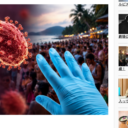
ルピ
劇場
歳！
入っ