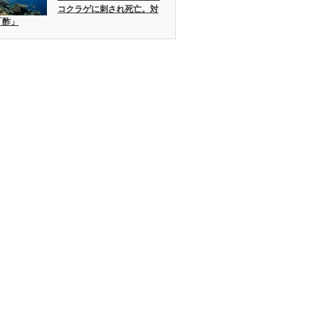
コクラゲに刺され死亡。対
「酢」