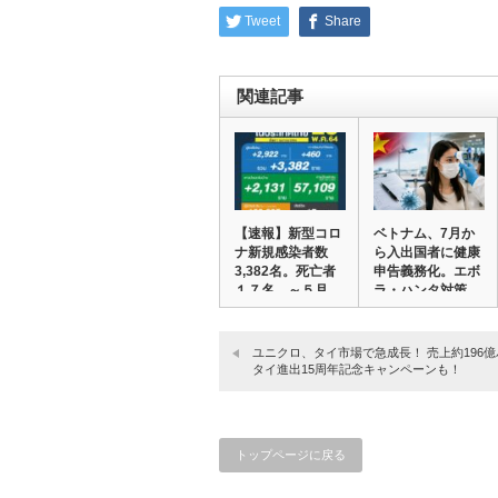
Tweet
Share
関連記事
【速報】新型コロ
ベトナム、7月か
ナ新規感染者数
ら入出国者に健康
3,382名。死亡者
申告義務化。エボ
１７名。～５月…
ラ・ハンタ対策、
…
ユニクロ、タイ市場で急成長！ 売上約196
タイ進出15周年記念キャンペーンも！
トップページに戻る