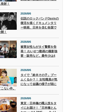
ス発射！
2026/8/6
伝説のロックバンドOasisの
復活を描くドキュメンタリ
ー映画、日本を含む各国で
公開！
2026/8/6
被害女性らがタイ警察を告
発！ わいせつ動画の撮影強
要・販売など。最年少は4
2026/8/6
タイで「鈴木その子」ブー
ムくるか？！ 女性職員が気
になって会議の様子が頭に
てこない件。
2026/8/6
東京・日本橋の職人技をタ
イにお届け！「日本橋とん