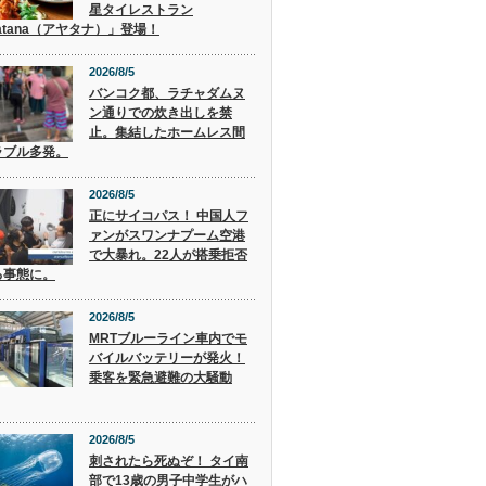
星タイレストラン
atana（アヤタナ）」登場！
2026/8/5
バンコク都、ラチャダムヌ
ン通りでの炊き出しを禁
止。集結したホームレス間
ラブル多発。
2026/8/5
正にサイコパス！ 中国人フ
ァンがスワンナプーム空港
で大暴れ。22人が搭乗拒否
る事態に。
2026/8/5
MRTブルーライン車内でモ
バイルバッテリーが発火！
乗客を緊急避難の大騒動
2026/8/5
刺されたら死ぬぞ！ タイ南
部で13歳の男子中学生がハ